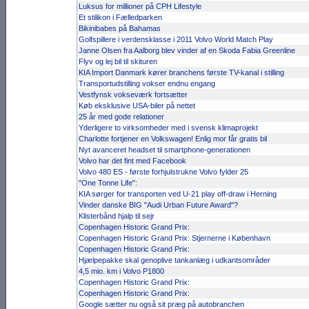
Luksus for millioner på CPH Lifestyle
Et stilikon i Fælledparken
Bikinibabes på Bahamas
Golfspillere i verdensklasse i 2011 Volvo World Match Play
Janne Olsen fra Aalborg blev vinder af en Skoda Fabia Greenline
Flyv og lej bil til skituren
KIA Import Danmark kører branchens første TV-kanal i stilling
Transportudstilling vokser endnu engang
Vestfynsk vokseværk fortsætter
Køb eksklusive USA-biler på nettet
25 år med gode relationer
Yderligere to virksomheder med i svensk klimaprojekt
Charlotte fortjener en Volkswagen! Enlig mor får gratis bil
Nyt avanceret headset til smartphone-generationen
Volvo har det fint med Facebook
Volvo 480 ES - første for­hjuls­trukne Volvo fylder 25
"One Tonne Life":
KIA sørger for transporten ved U-21 play off-draw i Herning
Vinder danske BIG "Audi Urban Future Award"?
Klisterbånd hjalp til sejr
Copenhagen Historic Grand Prix:
Copen­hagen Hist­oric Grand Prix: Stjer­nerne i Køben­havn
Copenhagen Historic Grand Prix:
Hjælpe­pakke skal genop­live tank­anlæg i udkants­områder
4,5 mio. km i Volvo P1800
Copenhagen Historic Grand Prix:
Copenhagen Historic Grand Prix:
Google sætter nu også sit præg på autobranchen