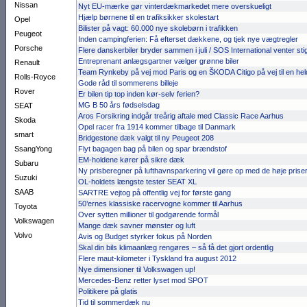
Nissan
Nyt EU-mærke gør vinterdækmarkedet mere overskueligt
Hjælp børnene til en trafiksikker skolestart
Opel
Bilister på vagt: 60.000 nye skolebørn i trafikken
Peugeot
Inden campingferien: Få efterset dækkene, og tjek nye vægtregler
Porsche
Flere danskerbiler bryder sammen i juli / SOS International venter sti
Entreprenant anlægsgartner vælger grønne biler
Renault
Team Rynkeby på vej mod Paris og en ŠKODA Citigo på vej til en hel
Rolls-Royce
Gode råd til sommerens billeje
Rover
Er bilen tip top inden kør-selv ferien?
MG B 50 års fødselsdag
SEAT
Aros Forsikring indgår treårig aftale med Classic Race Aarhus
Skoda
Opel racer fra 1914 kommer tilbage til Danmark
smart
Bridgestone dæk valgt til ny Peugeot 208
SsangYong
Flyt bagagen bag på bilen og spar brændstof
EM-holdene kører på sikre dæk
Subaru
Ny prisberegner på lufthavnsparkering vil gøre op med de høje prise
Suzuki
OL-holdets længste tester SEAT XL
SAAB
SARTRE vejtog på offentlig vej for første gang
50’ernes klassiske racervogne kommer til Aarhus
Toyota
Over sytten millioner til godgørende formål
Volkswagen
Mange dæk savner mønster og luft
Volvo
Avis og Budget styrker fokus på Norden
Skal din bils klimaanlæg rengøres – så få det gjort ordentlig
Flere maut-kilometer i Tyskland fra august 2012
Nye dimensioner til Volkswagen up!
Mercedes-Benz retter lyset mod SPOT
Politikere på glatis
Tid til sommerdæk nu