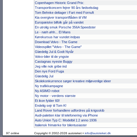
Copenhagen Historic Grand Prix:
Transportkoncern fejrer 90 års fødselsdag
Tom Behnke deltager i Fart med Fornuft
Kia overgiver transportflåden til VM
Europæiske bilfolk går på vandet
En utrolig smuk Porsche 356A Speedster
Le - næh øhh... El Mans
Kørekursus har vundet indpas
Download Volvo - The Game
Videospillet "Volvo - The Game"
Glædelig Jul & Godt Nytår
Volvo-biler til de yngste
Castagnas nyeste Buggy
Jeg ville nok gribe ind
Den nye Ford Fuga
Glædelig Jul
Skolekonkurrence søger kreative miljøvenlige ideer
Ny trafik­kampagne
Ny ASIMO-robot
Ny motor - verdens største
Et ikon fylder 60!
Endelig sejr til Tom K!
Land Rover forhandlere udfordres på krigsskib
Audi-paletten klar til telefo­ne­ring via iPhone
Auto Union Typ C: Modelbil 1:2 anno 1936
Italiensk frimærke for bilentusiaster
97 online
Copyright © 2002-2026 autoteket •
info@autoteket.dk