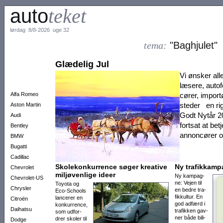
auto
teket
lørdag 8/8-2026 uge 32
tema:
"Baghjulet"
Glædelig Jul
Vi ønsker all
læsere, auto­f
Alfa Romeo
cører, impor­t
steder en rig
Aston Martin
Godt Nytår 20
Audi
fortsat at be
Bentley
annoncører o
BMW
Bugatti
Cadillac
Skolekonkurrence søger kreative
Ny trafik­kam
Chevrolet
miljøvenlige ideer
Ny kam­pag­
Chevrolet-US
ne: Ve­jen til
Toyota og
Chrysler
en bedre tra­
Eco-Schools
fik­­kul­tur. En
lancerer en
Citroën
god ad­færd i
konkur­rence,
Daihatsu
tra­fik­­ken gav­
som udfor­
ner bå­de bili­
drer sko­ler til
Dodge