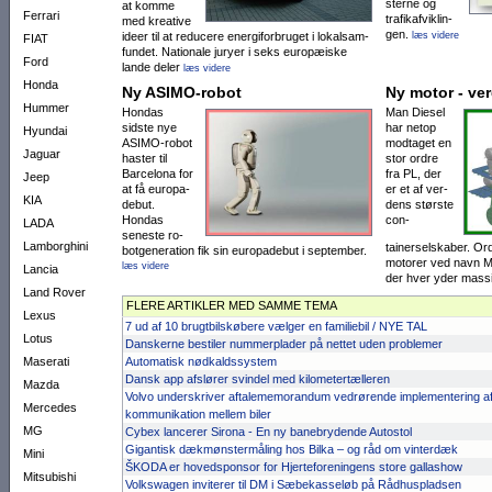
sterne og
at komme
Ferrari
trafik­afvik­lin­
med kreative
gen.
ideer til at re­ducere energifor­bruget i lokal­sam­
læs videre
FIAT
fundet. Natio­nale juryer i seks euro­pæ­iske
Ford
lande deler
læs videre
Honda
Ny ASIMO-robot
Ny motor - ve
Hummer
Hondas
Man Diesel
sidste nye
har net­op
Hyundai
ASIMO-robot
modtaget en
Jaguar
ha­ster til
stor ordre
Barcelona for
fra PL, der
Jeep
at få eu­ro­pa­
er et af ver­
KIA
debut.
dens stør­ste
Hondas
con­­
LADA
sene­ste ro­
Lamborghini
tainerselskaber. Or
bot­genera­tion fik sin eu­ropa­debut i sep­tem­ber.
motorer ved navn
læs videre
Lancia
der hver yder mass
Land Rover
FLERE ARTIKLER MED SAMME TEMA
Lexus
7 ud af 10 brugtbilskøbere vælger en familiebil / NYE TAL
Lotus
Danskerne bestiler nummerplader på nettet uden problemer
Maserati
Automatisk nødkaldssystem
Dansk app afslører svindel med kilometertælleren
Mazda
Volvo underskriver aftalememorandum vedrørende implementering a
Mercedes
kommunikation mellem biler
MG
Cybex lancerer Sirona - En ny banebrydende Autostol
Gigantisk dækmønstermåling hos Bilka – og råd om vinterdæk
Mini
ŠKODA er hovedsponsor for Hjerteforeningens store gallashow
Mitsubishi
Volkswagen inviterer til DM i Sæbekasseløb på Rådhuspladsen