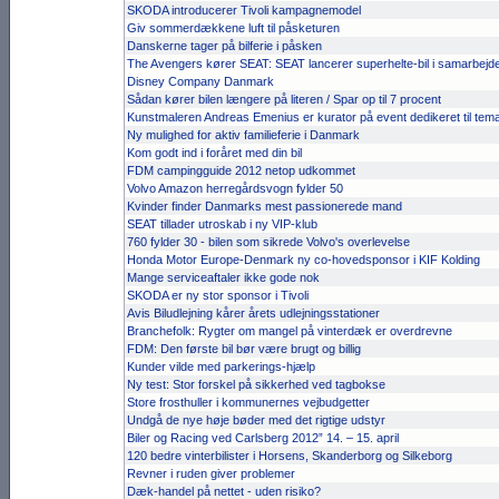
SKODA introducerer Tivoli kampagnemodel
Giv sommerdækkene luft til påsketuren
Danskerne tager på bilferie i påsken
The Avengers kører SEAT: SEAT lancerer superhelte-bil i samarbej
Disney Company Danmark
Sådan kører bilen længere på literen / Spar op til 7 procent
Kunstmaleren Andreas Emenius er kurator på event dedikeret til te
Ny mulighed for aktiv familieferie i Danmark
Kom godt ind i foråret med din bil
FDM campingguide 2012 netop udkommet
Volvo Amazon herregårdsvogn fylder 50
Kvinder finder Danmarks mest passionerede mand
SEAT tillader utroskab i ny VIP-klub
760 fylder 30 - bilen som sikrede Volvo's overlevelse
Honda Motor Europe-Denmark ny co-hovedsponsor i KIF Kolding
Mange serviceaftaler ikke gode nok
SKODA er ny stor sponsor i Tivoli
Avis Biludlejning kårer årets udlejningsstationer
Branchefolk: Rygter om mangel på vinterdæk er overdrevne
FDM: Den første bil bør være brugt og billig
Kunder vilde med parkerings-hjælp
Ny test: Stor forskel på sikkerhed ved tagbokse
Store frosthuller i kommunernes vejbudgetter
Undgå de nye høje bøder med det rigtige udstyr
Biler og Racing ved Carlsberg 2012” 14. – 15. april
120 bedre vinterbilister i Horsens, Skanderborg og Silkeborg
Revner i ruden giver problemer
Dæk-handel på nettet - uden risiko?