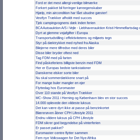
Ford er det mest allergi-venlige bilmærke
Forkert pakket bil forringer køreegenskaber
Hjælp, min aircondition har fået ubudne gæster!
Vestfyn Trækker afholdt med succes
Tjek campingvognens dæk inden ferien
BCA Autoauktion A/S i Vejle - Lieb­haver­auk­tion Kristi Himmel­farts­dag 
Dyrt at glemme vejafgifter i Europa
Transportudstilling i effektivitetens og miljøets tegn
Styr på dæktrykket med nyhed fra Alaska
Bilejerne mere tilfredse med deres biler
Disse biler bryder oftest ned
Tag FDM med på farten
Find påskeferiens billigste benzin med FDM
Her er Europas bedste tankstationer
Danskerne elsker sorte biler
Nu skal sommerdækkene snart på
For mange buler mangler en ejer
Flyttedag hos Euromaster
Over 110 stande på Vestfyn Trækker
MC–Show 2011 i Herning og København blev en stor succes
14.000 oplevede den vildeste luksus
Det kan være dyrt ikke at passe på benzinkortet
Blærerøven åbner CPH Lifestyle 2011
Endnu vildere luksus på CPH Lifestyle
FDM sikrer god begyndelse på vinterferien
Er passet pakket?
Euromaster-centre flytter sammen
Fem nye Volkswagen for Det Nye Afrika