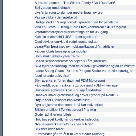
Australsk succes - The Sticker Family ! Nu i Danmark!
Sejl verden rundt virtuelt
Livsfarlig autostol dumper med et brag i ny test
Pas på vildtet i den mørke tid
Dårlige Parkér & Rejs forhold spænder ben for pendlerne
Vind en Fiesta! - Deltag i Fords foto-konkurrence #Fiestagram
Veteranmotorcykler til orienteringsløb for 35. gang
Køb din drømmebil i USA – nemt og sikkert
Opel udvider service til redningsmandskab
LeasePlan først med ny mobilapplikation til firmabilister
Få den lokale benzinpris på mobilen
Bilen skal rustbeskyttes fra ny
Bosch-serviceværksteder fejrer 90-års jubilæum
BCA fejrer fødselsdag, men de er selv i gavehumør og du er inviteret
Lasse Spang Olsen: ”At køre Peugeot Spider var en vidunderlig, 
fascinerende oplevelse!”
Bliv racerkører for en dag med FDM Motorsport
Få overblik over trafikken i Europa med FDM – hver uge
Bilisternes schweizerkniv – nu også til Android
Dansker maler grafittikunst og sover i grotter på Route 66
Høje bøder i udlandet kan koste bilen
Dyrt at glemme dokumenter på kør-selv ferien
Billejen er billigst i Tyrkiet dyrest i Frankrig
Gode råd til feriens billeje
Hold hovedet koldt, når du vælger køleboks
Nye feriemærkater letter kør-selv ferien
Bil kører uden fører
Euromaster går fra ét til to værksteder i Aalborg