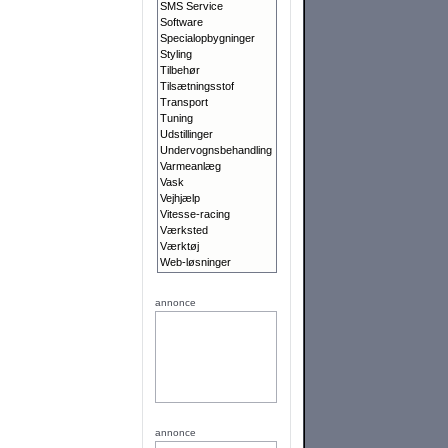
SMS Service
Software
Specialopbygninger
Styling
Tilbehør
Tilsætningsstof
Transport
Tuning
Udstillinger
Undervognsbehandling
Varmeanlæg
Vask
Vejhjælp
Vitesse-racing
Værksted
Værktøj
Web-løsninger
annonce
annonce