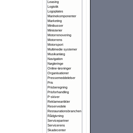
Leasing
Logistik
Logoplates
Marinekomponenter
Marketing
Minibusser
Ministerier
Motorrenovering
Motorrens
Motorsport
Multimedie systemer
Musikanlæg
Navigation
Nøgleringe
Online-løsninger
Organisationer
Pressemeddelelser
Pris
Prisberegning
Prisforhandling
P-skiver
Reklameartikler
Reservedele
Restaurationsbranchen
Rådgivning
Servicepartner
Servicerens
Skadecenter