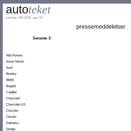
auto
teket
søndag 9/8-2026 uge 32
pressemeddelelser
Seneste 3:
Alfa Romeo
Aston Martin
Audi
Bentley
BMW
Bugatti
Cadillac
Chevrolet
Chevrolet-US
Chrysler
Citroën
Daihatsu
Dodge