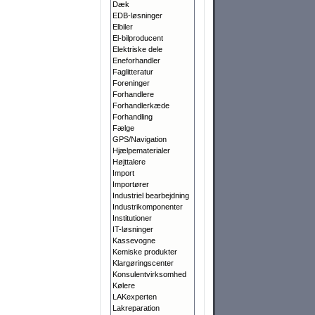
Dæk
EDB-løsninger
Elbiler
El-bilproducent
Elektriske dele
Eneforhandler
Faglitteratur
Foreninger
Forhandlere
Forhandlerkæde
Forhandling
Fælge
GPS/Navigation
Hjælpematerialer
Højttalere
Import
Importører
Industriel bearbejdning
Industrikomponenter
Institutioner
IT-løsninger
Kassevogne
Kemiske produkter
Klargørings­center
Konsulentvirksomhed
Kølere
LAKexperten
Lakreparation