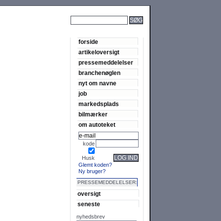
SØG
forside
artikeloversigt
pressemeddelelser
branchenøglen
nyt om navne
job
markedsplads
bilmærker
om autoteket
kode
LOG IND
Husk
Glemt koden?
Ny bruger?
PRESSEMEDDELELSER:
oversigt
seneste
nyhedsbrev