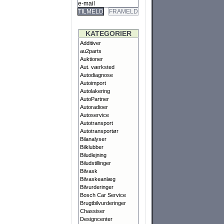
TILMELD
FRAMELD
KATEGORIER
Additiver
au2parts
Auktioner
Aut. værksted
Autodiagnose
Autoimport
Autolakering
AutoPartner
Autoradioer
Autoservice
Autotransport
Autotransportør
Bilanalyser
Bilklubber
Biludlejning
Biludstillinger
Bilvask
Bilvaskeanlæg
Bilvurderinger
Bosch Car Service
Brugtbilvurderinger
Chassiser
Designcenter