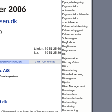
Epoxy-belægning
Ergonomiske
autosæder
Ergonomiske bilsæder
Ergonomiske
rsen.dk
specialsæder
Erhvervsbeklædning
Erhvervsbyggeri
0
Erhvervscenter
Volkswagen
Fagforbund
Faglitteratur
telefon:
59 51 25 60
Fagmesser
fax:
59 51 25 89
FAI
Fejemaskiner
 RUBRIKANNONCER
0 NYT OM NAVNE
Film og Video
Filtre
. A/S
Finansiering
Firmabeklædning
Servicepartner
Firmagaver
Fjedre
Fleet Management
Foreninger
Forhandlere
Forhandlerkæde
d.dk
Forhandling
Forsikring
Forvarmning
VW-værksted, som ligger i et af landets største og