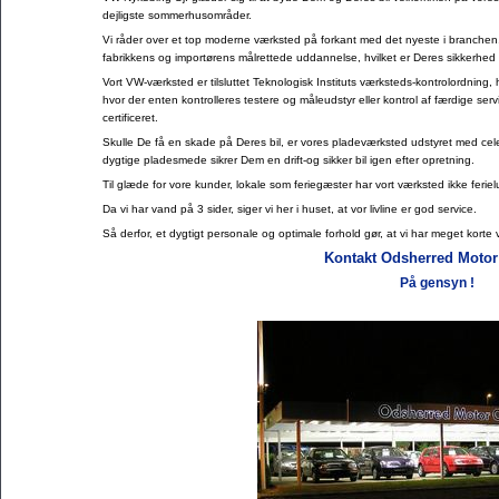
dejligste sommerhus­om­rå­der.
Vi råder over et top moderne værksted på forkant med det nyeste i branche
fabrikkens og importørens mål­rettede uddannelse, hvilket er Deres sikkerhed 
Vort VW-værksted er tilsluttet Teknologisk Instituts værksteds-kon­trolord­ning,
hvor der enten kontrol­leres testere og måleudstyr eller kontrol af færdige se
certificeret.
Skulle De få en skade på Deres bil, er vores pladeværksted udstyret med ce
dygtige pla­desmede sikrer Dem en drift-og sikker bil igen efter opretning.
Til glæde for vore kunder, lokale som feriegæster har vort værksted ikke feriel
Da vi har vand på 3 sider, siger vi her i huset, at vor livline er god service.
Så derfor, et dygtigt personale og optimale forhold gør, at vi har meget korte 
Kontakt Odsherred Motor
På gensyn !