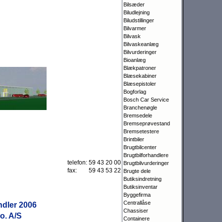
Bilsæder
Biludlejning
Biludstillinger
Bilvarmer
Bilvask
Bilvaskeanlæg
Bilvurderinger
Bioanlæg
Blækpatroner
Blæsekabiner
Blæsepistoler
Bogforlag
Bosch Car Service
Branchenøgle
Bremsedele
Bremseprøvestand
Bremsetestere
Brintbiler
Brugtbilcenter
Brugtbilforhandlere
telefon:
59 43 20 00
Brugtbilvurderinger
fax:
59 43 53 22
Brugte dele
Butiksindretning
Butiksinventar
Byggefirma
Centrallåse
ndler 2006
Chassiser
o. A/S
Containere