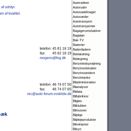
Autoradioer
af udstyr.
Autoruder
Autosadelmager
n af kvalitet.
Autosæder
Autotransport
Autotransportør
Bagagerumsbakker
Bagtøjer
Bak-TV
Batterier
telefon:
45 81 18 19
Batteriladere
fax:
45 82 18 19
Beklædning
mogens@fog.dk
Belægning
Benzinindsprøjtning
Benzinselskaber
Benzinstandere
Benzintanke
Biladministration
telefon:
46 74 07 50
Bilanalyser
fax:
46 74 07 65
Bildata
rec@auto-forum-roskilde.dk
Bilfabrikker
Bilglas
Bilklubber
Bilmuseer
lbæk
Bilpleje
Bilplejeprodukter
Bilreklamer
Bilsyn