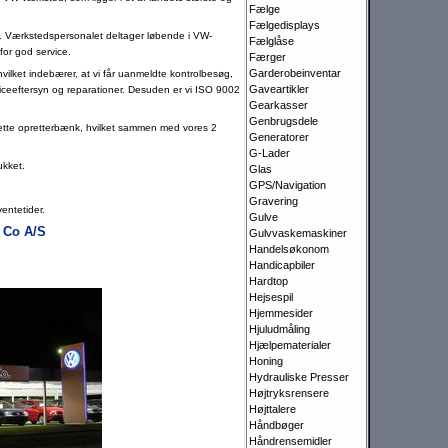
Fælge
Fælgedisplays
n. Værkstedspersonalet deltager løbende i VW-
Fælglåse
for god service.
Færger
Garderobeinventar
 hvilket indebærer, at vi får uanmeldte kontrolbesøg,
Gaveartikler
rviceeftersyn og repa­rationer. Desuden er vi ISO 9002
Gearkasser
Genbrugsdele
lette opretterbænk, hvilket sammen med vores 2
Generatorer
G-Lader
ukket.
Glas
GPS/Navigation
Gravering
ventetider.
Gulve
 Co A/S
Gulvvaskemaskiner
Handelsøkonom
Handicapbiler
Hardtop
Hejsespil
Hjemmesider
Hjuludmåling
Hjælpematerialer
Honing
Hydrauliske Presser
Højtryksrensere
Højttalere
Håndbøger
Håndrensemidler