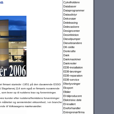
en
Cykelholdere
Databaser
Dataprogrammer
Dataudstyr
Dekoratør
Deleleasing
Delevaskere
Designcenter
Desinfektion
Dieselpumper
Dieselstandere
DK-skilte
Donkrafte
Dæk
Dækmaskiner
Dækreoler
EDB-installation
EDB-løsninger
EDB-reparation
EDB-service
Efterlysninger
idet firmaet startede i 1951 på den daværende ESSO
Eksport
 på Slagelsevej 114 som også er firmaets nuværende
Elbiler
 som lever op til nutidens krav og forventninger.
El-bilproducent
vores kunder efter nutidens/fremtidens forventninger
Elektriske dele
 målrettet og serviemindet virksomhed, i en branche
El-knallert
ende til Volkswagens mærkeværdier.
Eneforhandler
Entreprenørfirma