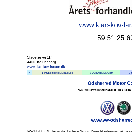
www.klarskov-la
59 51 25 6
Slagelsevej 114
4400 Kalundborg
www.klarskov-larsen.dk
•
1 PRESSEMEDDELELSE
0 JOBANNONCER
0
Odsherred Motor Co
Aut. Volkswagenforhandler og Skoda 
www.vw-odsherre
VW-Nykøbing Sj. glæder sig til at byde Dem og Deres bil velkommen på vores 