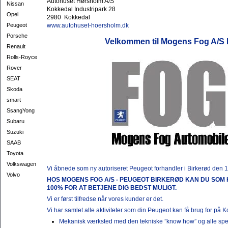
Autohuset Hørsholm A/S
Nissan
Kokkedal Industripark 28
Opel
2980 Kokkedal
Peugeot
www.autohuset-hoersholm.dk
Porsche
Velkommen til Mogens Fog A/S 
Renault
Rolls-Royce
Rover
SEAT
Skoda
smart
SsangYong
Subaru
Suzuki
SAAB
Toyota
Volkswagen
Vi åbnede som ny autoriseret Peugeot forhandler i Birkerød den 
Volvo
HOS MOGENS FOG A/S - PEUGEOT BIRKERØD KAN DU SOM 
100% FOR AT BETJENE DIG BEDST MULIGT.
Vi er først tilfredse når vores kunder er det.
Vi har samlet alle aktiviteter som din Peugeot kan få brug for på 
Mekanisk værksted med den tekniske ”know how” og alle spec