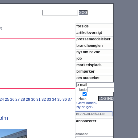
SØG
forside
n
artikeloversigt
pressemeddelelser
branchenøglen
nyt om navne
job
markedsplads
bilmærker
om autoteket
kode
LOG IND
Husk
24
25
26
27
28
29
30
31
32
33
34
35
36
37
Glemt koden?
Ny bruger?
BRANCHENØGLEN:
olm
annoncører
annonce