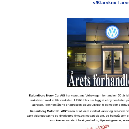
v/Klarskov Lars
Kalundborg Motor Co. A/S
har været aut. Volkswagen forhandler i 55 år, 
tankstation med et lille værksted. I 1963 blev der bygget et nyt værksted
adresse. Igennem årene er adressen blevet udvidet til et moderne bilhus,
Kalundborg Motor Co. A/S'
vision er at være i fortsat vækst og servicere 
samt videreuddanne og dygtiggøre firmaets medarbejdere, og fremstå som en
som kræver konstant bevågenhed og tilpasningsevne, svar