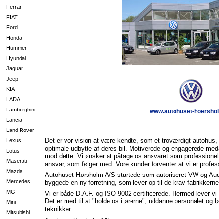
Ferrari
FIAT
Ford
Honda
Hummer
Hyundai
Jaguar
Jeep
KIA
LADA
Lamborghini
www.autohuset-hoersho
Lancia
Land Rover
Det er vor vision at være kendte, som et troværdigt autohus, d
Lexus
optimale udbytte af deres bil. Moti­verede og engagerede med
Lotus
mod dette. Vi ønsker at påtage os ansvaret som pro­fessio­nell
Maserati
ansvar, som føl­ger med. Vore kunder forventer at vi er profess
Mazda
Autohuset Hørsholm A/S startede som autoriseret VW og Audif
Mercedes
byggede en ny forretning, som lever op til de krav fabrikkerne 
MG
Vi er både D.A.F. og ISO 9002 certificerede. Hermed lever vi f
Det er med til at "holde os i ørerne", uddanne personalet og lø
Mini
teknikker.
Mitsubishi