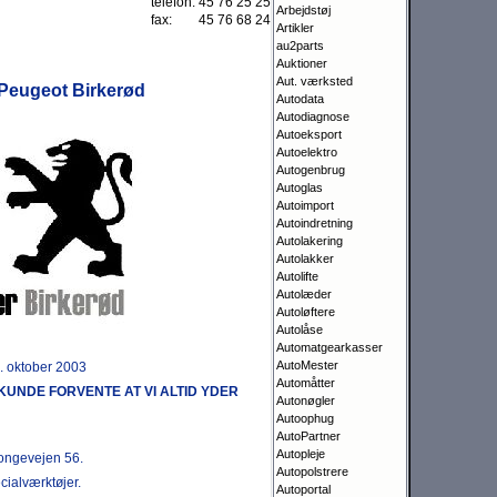
telefon:
45 76 25 25
Arbejdstøj
fax:
45 76 68 24
Artikler
au2parts
Auktioner
Aut. værksted
Peugeot Birkerød
Autodata
Autodiagnose
Autoeksport
Autoelektro
Autogenbrug
Autoglas
Autoimport
Autoindretning
Autolakering
Autolakker
Autolifte
Autolæder
Autoløftere
Autolåse
Automatgearkasser
AutoMester
1. oktober 2003
Automåtter
KUNDE FORVENTE AT VI ALTID YDER
Autonøgler
Autoophug
AutoPartner
Autopleje
Kongevejen 56.
Autopolstrere
ialværktøjer.
Autoportal