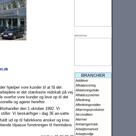
annonce
lm.dk
BRANCHER
Additiver
Afbalancering
er hjælper vore kunder til at få det
Afdækningsfolie
arbejdere er det stærkeste red­skab på vej
Affaldssystemer
e overfor vore kunder og leve op til det
Affedtning
ionelle og agerer herefter.
Affedtningsmidler
or­handler den 1.oktober 1992. Vi
Aftørringsprodukter
stiller. Vi beskæftiger i dag 36 an-satte.
Aircondition
Alarmer
uldt ud op til fabrikkens ønsker og krav.
Anhængertræk
bende tilpasse forretningen til fremtidens
Arbejdsmarked
Arbejdsmiljø