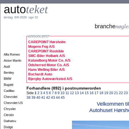
auto
teket
lørdag 8/8-2026 uge 32
branche
nøgle
annoncører
CAREPOINT Hørsholm
Mogens Fog A/S
CAREPOINT Roskilde
Alfa Romeo
SMC-Biler Holbæk A/S
Kalundborg Motor Co. A/S
Aston Martin
Odsherred Motor Co. A/S
Audi
Hans Welling Biler A/S
Bentley
Buchardt Auto
BMW
Bjergby Autoværksted A/S
Bugatti
Forhandlere (892) i postnummerorden
Cadillac
Side
1
2
3
4
5
6
7
8
9
10
11
12
13
14
15
16
17
18
19
20
21
22
23
Chevrolet
38
39
40
41
42
43
44
45
Chevrolet-US
Velkommen til
Chrysler
Autohuset Hørsh
Citroën
Daihatsu
Dodge