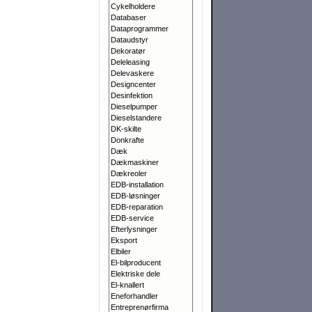
Cykelholdere
Databaser
Dataprogrammer
Dataudstyr
Dekoratør
Deleleasing
Delevaskere
Designcenter
Desinfektion
Dieselpumper
Dieselstandere
DK-skilte
Donkrafte
Dæk
Dækmaskiner
Dækreoler
EDB-installation
EDB-løsninger
EDB-reparation
EDB-service
Efterlysninger
Eksport
Elbiler
El-bilproducent
Elektriske dele
El-knallert
Eneforhandler
Entreprenørfirma