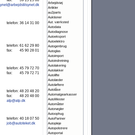
fax:
39 15 25 60
Arbejdstøj
synet@arbejdstilsynet.dk
Artikler
au2parts
Auktioner
Aut. værksted
telefon:
36 14 31 00
Autodata
Autodiagnose
Autoeksport
Autoelektro
telefon:
61 62 29 80
Autogenbrug
fax:
45 90 28 01
Autoglas
Autoimport
Autoindretning
Autolakering
telefon:
45 79 72 70
Autolakker
fax:
45 79 72 71
Autolifte
Autolæder
Autoløftere
Autolåse
telefon:
48 20 48 20
Automatgearkasser
fax:
48 20 48 00
AutoMester
atp@atp.dk
Automåtter
Autonøgler
Autoophug
telefon:
40 18 07 50
AutoPartner
job@autoteket.dk
Autopleje
Autopolstrere
Autoportal