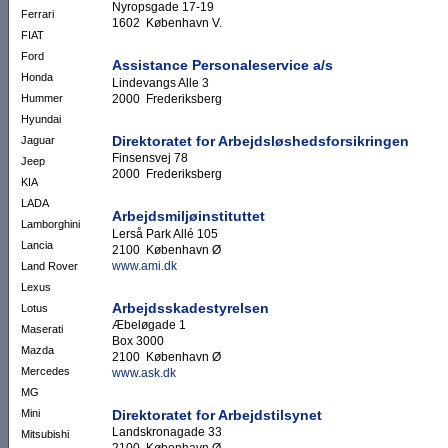
Nyropsgade 17-19
Ferrari
1602 København V.
FIAT
Ford
Assistance Personaleservice a/s
Honda
Lindevangs Alle 3
2000 Frederiksberg
Hummer
Hyundai
Direktoratet for Arbejdsløshedsforsikringen
Jaguar
Finsensvej 78
Jeep
2000 Frederiksberg
KIA
LADA
Arbejdsmiljøinstituttet
Lamborghini
Lerså Park Allé 105
Lancia
2100 København Ø
www.ami.dk
Land Rover
Lexus
Arbejdsskadestyrelsen
Lotus
Æbeløgade 1
Maserati
Box 3000
Mazda
2100 København Ø
Mercedes
www.ask.dk
MG
Direktoratet for Arbejdstilsynet
Mini
Landskronagade 33
Mitsubishi