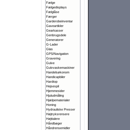
Fælge
Fælgedisplays
Fælglåse
Færger
Garderobeinventar
Gaveartikler
Gearkasser
Genbrugsdele
Generatorer
G-Lader
Glas
GPS/Navigation
Gravering
Gulve
Gulvvaskemaskiner
Handelsøkonom
Handicapbiler
Hardtop
Hejsespil
Hjemmesider
Hjuludmåling
Hjælpematerialer
Honing
Hydrauliske Presser
Højtryksrensere
Højttalere
Håndbøger
Håndrensemidler