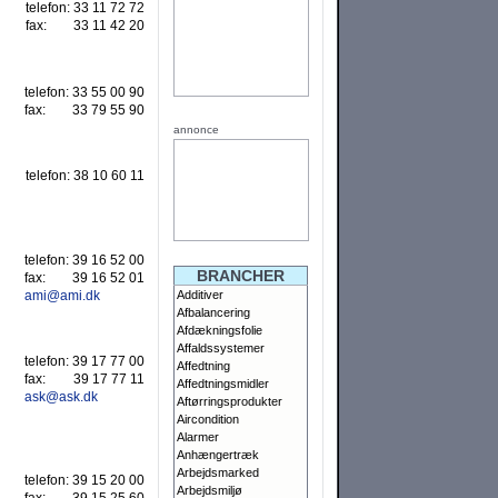
telefon:
33 11 72 72
fax:
33 11 42 20
telefon:
33 55 00 90
fax:
33 79 55 90
annonce
telefon:
38 10 60 11
telefon:
39 16 52 00
BRANCHER
fax:
39 16 52 01
ami@ami.dk
Additiver
Afbalancering
Afdækningsfolie
Affaldssystemer
telefon:
39 17 77 00
Affedtning
fax:
39 17 77 11
Affedtningsmidler
ask@ask.dk
Aftørringsprodukter
Aircondition
Alarmer
Anhængertræk
Arbejdsmarked
telefon:
39 15 20 00
Arbejdsmiljø