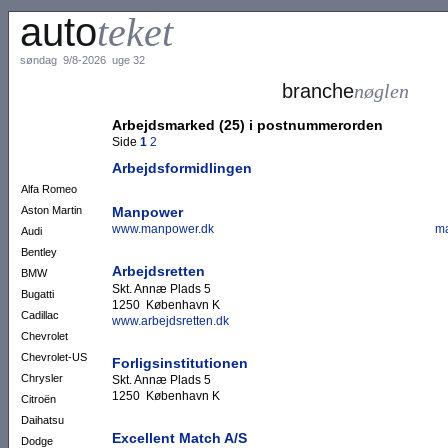
auto
teket
søndag 9/8-2026 uge 32
branche
nøglen
Arbejdsmarked (25) i postnummerorden
Side
1
2
Arbejdsformidlingen
Alfa Romeo
Manpower
Aston Martin
www.manpower.dk
m
Audi
Bentley
Arbejdsretten
BMW
Skt. Annæ Plads 5
Bugatti
1250 København K
Cadillac
www.arbejdsretten.dk
Chevrolet
Chevrolet-US
Forligsinstitutionen
Chrysler
Skt. Annæ Plads 5
1250 København K
Citroën
Daihatsu
Excellent Match A/S
Dodge