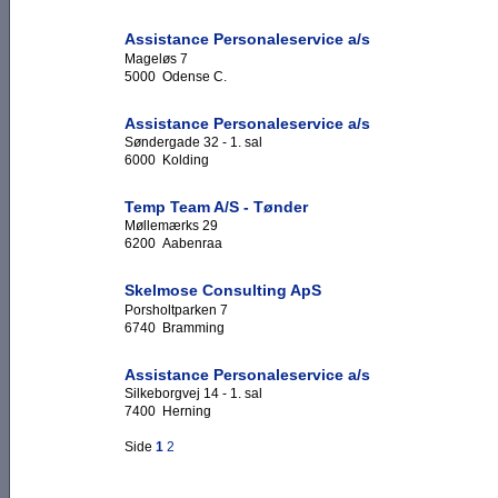
Assistance Personaleservice a/s
Mageløs 7
5000 Odense C.
Assistance Personaleservice a/s
Søndergade 32 - 1. sal
6000 Kolding
Temp Team A/S - Tønder
Møllemærks 29
6200 Aabenraa
Skelmose Consulting ApS
Porsholtparken 7
6740 Bramming
Assistance Personaleservice a/s
Silkeborgvej 14 - 1. sal
7400 Herning
Side
1
2