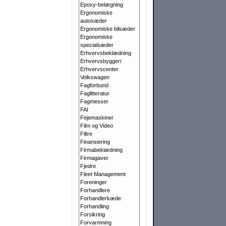
Epoxy-belægning
Ergonomiske
autosæder
Ergonomiske bilsæder
Ergonomiske
specialsæder
Erhvervsbeklædning
Erhvervsbyggeri
Erhvervscenter
Volkswagen
Fagforbund
Faglitteratur
Fagmesser
FAI
Fejemaskiner
Film og Video
Filtre
Finansiering
Firmabeklædning
Firmagaver
Fjedre
Fleet Management
Foreninger
Forhandlere
Forhandlerkæde
Forhandling
Forsikring
Forvarmning