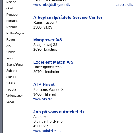
2100 København Ø
Nissan
www.arbejdstilsynet.dk
arbejdstil
Opel
Peugeot
Arbejdsmiljørådets Service Center
Porsche
Ramsingsvej 7
2500 Valby
Renault
Rolls-Royce
Manpower A/S
Rover
Skagensvej 33
SEAT
2630 Taastrup
Skoda
smart
Excellent Match A/S
SsangYong
Hovedgaden 55A
Subaru
2970 Hørsholm
Suzuki
SAAB
ATP-Huset
Kongens Vænge 8
Toyota
3400 Hillerød
Volkswagen
www.atp.dk
Volvo
Job på www.autoteket.dk
Autoteket
Sidinge Fjordvej 5
4560 Vig
www.autoteket.dk