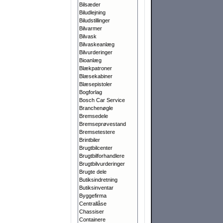
Bilsæder
Biludlejning
Biludstillinger
Bilvarmer
Bilvask
Bilvaskeanlæg
Bilvurderinger
Bioanlæg
Blækpatroner
Blæsekabiner
Blæsepistoler
Bogforlag
Bosch Car Service
Branchenøgle
Bremsedele
Bremseprøvestand
Bremsetestere
Brintbiler
Brugtbilcenter
Brugtbilforhandlere
Brugtbilvurderinger
Brugte dele
Butiksindretning
Butiksinventar
Byggefirma
Centrallåse
Chassiser
Containere