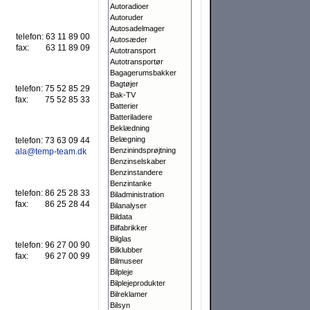
Autoradioer
Autoruder
Autosadelmager
telefon:
63 11 89 00
Autosæder
fax:
63 11 89 09
Autotransport
Autotransportør
Bagagerumsbakker
Bagtøjer
telefon:
75 52 85 29
Bak-TV
fax:
75 52 85 33
Batterier
Batteriladere
Beklædning
Belægning
telefon:
73 63 09 44
Benzinindsprøjtning
ala@temp-team.dk
Benzinselskaber
Benzinstandere
Benzintanke
telefon:
86 25 28 33
Biladministration
fax:
86 25 28 44
Bilanalyser
Bildata
Bilfabrikker
Bilglas
telefon:
96 27 00 90
Bilklubber
fax:
96 27 00 99
Bilmuseer
Bilpleje
Bilplejeprodukter
Bilreklamer
Bilsyn