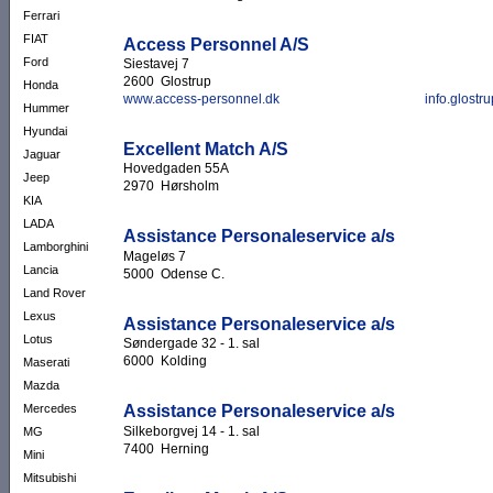
Ferrari
FIAT
Access Personnel A/S
Ford
Siestavej 7
2600 Glostrup
Honda
www.access-personnel.dk
info.glost
Hummer
Hyundai
Excellent Match A/S
Jaguar
Hovedgaden 55A
Jeep
2970 Hørsholm
KIA
LADA
Assistance Personaleservice a/s
Lamborghini
Mageløs 7
Lancia
5000 Odense C.
Land Rover
Lexus
Assistance Personaleservice a/s
Lotus
Søndergade 32 - 1. sal
6000 Kolding
Maserati
Mazda
Assistance Personaleservice a/s
Mercedes
Silkeborgvej 14 - 1. sal
MG
7400 Herning
Mini
Mitsubishi