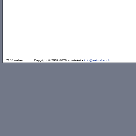
7148 online
Copyright © 2002-2026 autoteket •
info@autoteket.dk