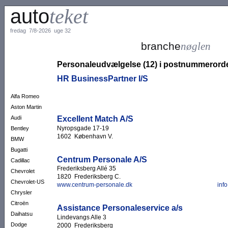
auto
teket
fredag 7/8-2026 uge 32
branche
nøglen
Personaleudvælgelse (12) i postnummerord
HR BusinessPartner I/S
Alfa Romeo
Aston Martin
Excellent Match A/S
Audi
Nyropsgade 17-19
Bentley
1602 København V.
BMW
Bugatti
Centrum Personale A/S
Cadillac
Frederiksberg Allé 35
Chevrolet
1820 Frederiksberg C.
Chevrolet-US
www.centrum-personale.dk
inf
Chrysler
Citroën
Assistance Personaleservice a/s
Daihatsu
Lindevangs Alle 3
Dodge
2000 Frederiksberg