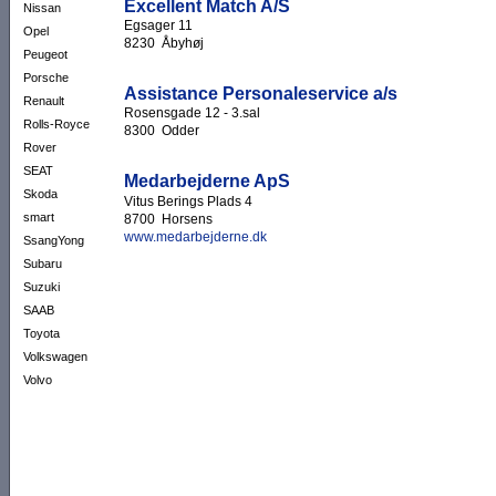
Excellent Match A/S
Nissan
Egsager 11
Opel
8230 Åbyhøj
Peugeot
Porsche
Assistance Personaleservice a/s
Renault
Rosensgade 12 - 3.sal
Rolls-Royce
8300 Odder
Rover
SEAT
Medarbejderne ApS
Skoda
Vitus Berings Plads 4
smart
8700 Horsens
www.medarbejderne.dk
SsangYong
Subaru
Suzuki
SAAB
Toyota
Volkswagen
Volvo