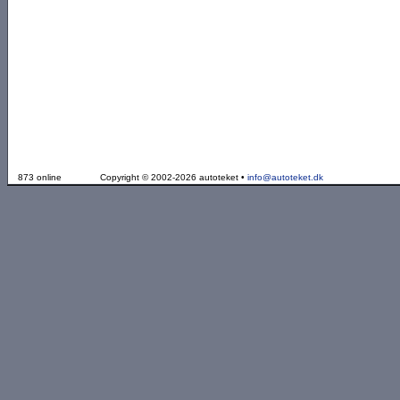
873 online
Copyright © 2002-2026 autoteket •
info@autoteket.dk