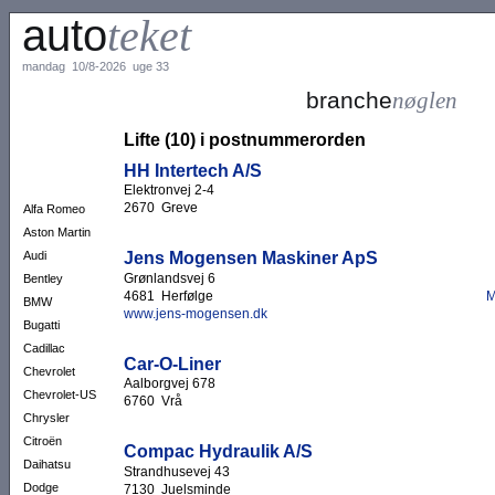
auto
teket
mandag 10/8-2026 uge 33
branche
nøglen
Lifte (10) i postnummerorden
HH Intertech A/S
Elektronvej 2-4
2670 Greve
Alfa Romeo
Aston Martin
Jens Mogensen Maskiner ApS
Audi
Grønlandsvej 6
Bentley
4681 Herfølge
M
BMW
www.jens-mogensen.dk
Bugatti
Cadillac
Car-O-Liner
Chevrolet
Aalborgvej 678
Chevrolet-US
6760 Vrå
Chrysler
Citroën
Compac Hydraulik A/S
Daihatsu
Strandhusevej 43
Dodge
7130 Juelsminde