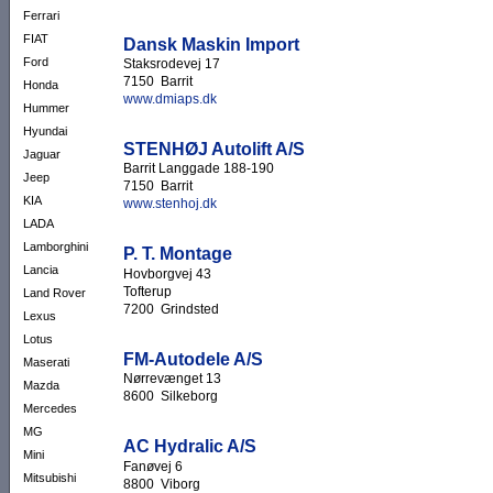
Ferrari
FIAT
Dansk Maskin Import
Ford
Staksrodevej 17
7150 Barrit
Honda
www.dmiaps.dk
Hummer
Hyundai
STENHØJ Autolift A/S
Jaguar
Barrit Langgade 188-190
Jeep
7150 Barrit
KIA
www.stenhoj.dk
LADA
Lamborghini
P. T. Montage
Lancia
Hovborgvej 43
Tofterup
Land Rover
7200 Grindsted
Lexus
Lotus
FM-Autodele A/S
Maserati
Nørrevænget 13
Mazda
8600 Silkeborg
Mercedes
MG
AC Hydralic A/S
Mini
Fanøvej 6
Mitsubishi
8800 Viborg