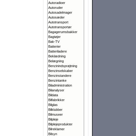
Autoradioer
Autoruder
Autosadelmager
Autosæder
Autotransport
Autotransportør
Bagagerumsbakker
Bagtøjer
Bak-TV
Batterier
Batteriladere
Beklædning
Belægning
Benzinindsprøjtning
Benzinselskaber
Benzinstandere
Benzintanke
Biladministration
Bilanalyser
Bildata
Bilfabrikker
Bilglas
Bilklubber
Bilmuseer
Bilpleje
Bilplejeprodukter
Bilreklamer
Bilsyn