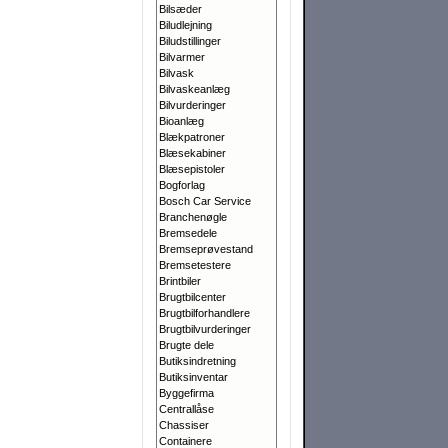
Bilsæder
Biludlejning
Biludstillinger
Bilvarmer
Bilvask
Bilvaskeanlæg
Bilvurderinger
Bioanlæg
Blækpatroner
Blæsekabiner
Blæsepistoler
Bogforlag
Bosch Car Service
Branchenøgle
Bremsedele
Bremseprøvestand
Bremsetestere
Brintbiler
Brugtbilcenter
Brugtbilforhandlere
Brugtbilvurderinger
Brugte dele
Butiksindretning
Butiksinventar
Byggefirma
Centrallåse
Chassiser
Containere