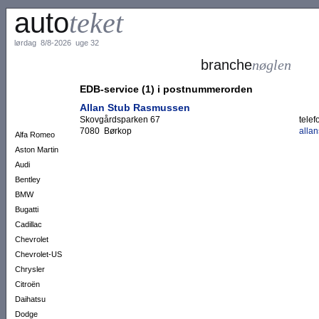
auto
teket
lørdag 8/8-2026 uge 32
branche
nøglen
EDB-service (1) i postnummerorden
Allan Stub Rasmussen
Skovgårdsparken 67
telef
7080 Børkop
alla
Alfa Romeo
Aston Martin
Audi
Bentley
BMW
Bugatti
Cadillac
Chevrolet
Chevrolet-US
Chrysler
Citroën
Daihatsu
Dodge