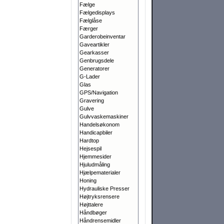
Fælge
Fælgedisplays
Fælglåse
Færger
Garderobeinventar
Gaveartikler
Gearkasser
Genbrugsdele
Generatorer
G-Lader
Glas
GPS/Navigation
Gravering
Gulve
Gulvvaskemaskiner
Handelsøkonom
Handicapbiler
Hardtop
Hejsespil
Hjemmesider
Hjuludmåling
Hjælpematerialer
Honing
Hydrauliske Presser
Højtryksrensere
Højttalere
Håndbøger
Håndrensemidler