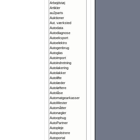
Arbejdstøj
Artikler
au2parts
Auktioner
Aut. værksted
Autodata
Autodiagnose
Autoeksport
Autoelektro
Autogenbrug
Autoglas
Autoimport
Autoindretning
Autolakering
Autolakker
Autolifte
Autolæder
Autoløftere
Autolåse
Automatgearkasser
AutoMester
Automåtter
Autonøgler
Autoophug
AutoPartner
Autopleje
Autopolstrere
Autoportal