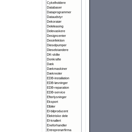
Cykelholdere
Databaser
Dataprogrammer
Dataudstyr
Dekoratør
Deleleasing
Delevaskere
Designcenter
Desinfektion
Dieselpumper
Dieselstandere
DK-skilte
Donkrafte
Dæk
Dækmaskiner
Dækreoler
EDB-installation
EDB-løsninger
EDB-reparation
EDB-service
Efterlysninger
Eksport
Elbiler
El-bilproducent
Elektriske dele
El-knallert
Eneforhandler
Entreprenørfirma