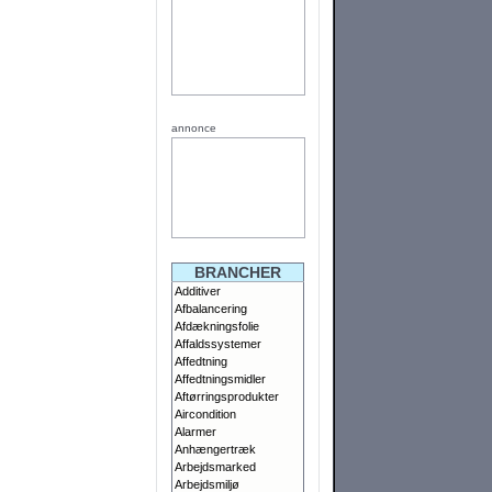
annonce
BRANCHER
Additiver
Afbalancering
Afdækningsfolie
Affaldssystemer
Affedtning
Affedtningsmidler
Aftørringsprodukter
Aircondition
Alarmer
Anhængertræk
Arbejdsmarked
Arbejdsmiljø