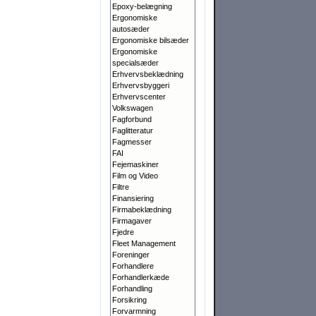
Epoxy-belægning
Ergonomiske
autosæder
Ergonomiske bilsæder
Ergonomiske
specialsæder
Erhvervsbeklædning
Erhvervsbyggeri
Erhvervscenter
Volkswagen
Fagforbund
Faglitteratur
Fagmesser
FAI
Fejemaskiner
Film og Video
Filtre
Finansiering
Firmabeklædning
Firmagaver
Fjedre
Fleet Management
Foreninger
Forhandlere
Forhandlerkæde
Forhandling
Forsikring
Forvarmning