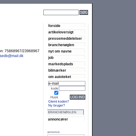
SØG
forside
artikeloversigt
pressemeddelelser
branchenøglen
on:
75868967/23968967
nyt om navne
nsedb@mail.dk
job
markedsplads
bilmærker
om autoteket
kode
LOG IND
Husk
Glemt koden?
Ny bruger?
BRANCHENØGLEN:
annoncører
annonce