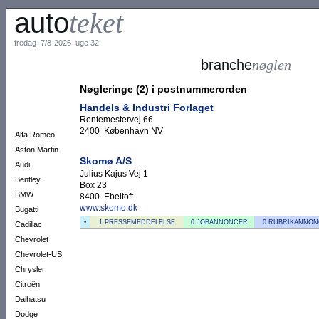
auto
teket
fredag 7/8-2026 uge 32
branche
nøglen
Nøgleringe (2) i postnummerorden
Handels & Industri Forlaget
Rentemestervej 66
2400 København NV
Alfa Romeo
Aston Martin
Skomø A/S
Audi
Julius Kajus Vej 1
Bentley
Box 23
BMW
8400 Ebeltoft
www.skomo.dk
Bugatti
•
1 PRESSEMEDDELELSE
0 JOBANNONCER
0 RUBRIKANNO
Cadillac
Chevrolet
Chevrolet-US
Chrysler
Citroën
Daihatsu
Dodge