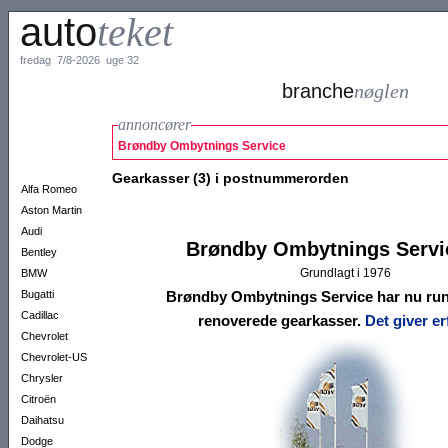
auto
teket
fredag 7/8-2026 uge 32
branche
nøglen
annoncører
Brøndby Ombytnings Service
Gearkasser (3) i postnummerorden
Alfa Romeo
Aston Martin
Audi
Brøndby Ombytnings Servi
Bentley
Grundlagt i 1976
BMW
Bugatti
Brøndby Ombytnings Service har nu
ru
Cadillac
renoverede gearkasser.
Det giver er
Chevrolet
Chevrolet-US
Chrysler
Citroën
Daihatsu
Dodge