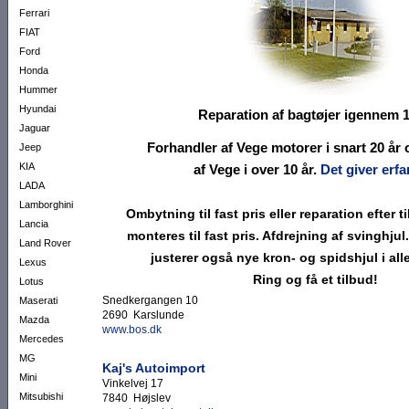
Ferrari
FIAT
Ford
Honda
Hummer
Hyundai
Reparation af bagtøjer
igennem 1
Jaguar
Forhandler af Vege motorer
i snart 20 år
Jeep
KIA
af Vege i over 10 år.
Det giver erfa
LADA
Lamborghini
Ombytning til fast pris eller reparation efter 
Lancia
monteres til fast pris. Afdrejning af svinghjul.
Land Rover
justerer også nye kron- og spidshjul i all
Lexus
Ring og få et tilbud!
Lotus
Snedkergangen 10
Maserati
2690 Karslunde
Mazda
www.bos.dk
Mercedes
MG
Kaj's Autoimport
Mini
Vinkelvej 17
Mitsubishi
7840 Højslev