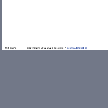
464 online
Copyright © 2002-2026 autoteket •
info@autoteket.dk