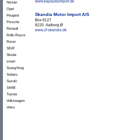
www.kajsautoimport.dk
Nissan
Opel
Skandia Motor Import A/S
Peugeot
Box 8127
Porsche
9220 Aalborg Ø
Renault
www.zf-skandia.dk
Rolls-Royce
Rover
SEAT
Skoda
smart
SsangYong
Subaru
Suzuki
SAAB
Toyota
Volkswagen
Volvo