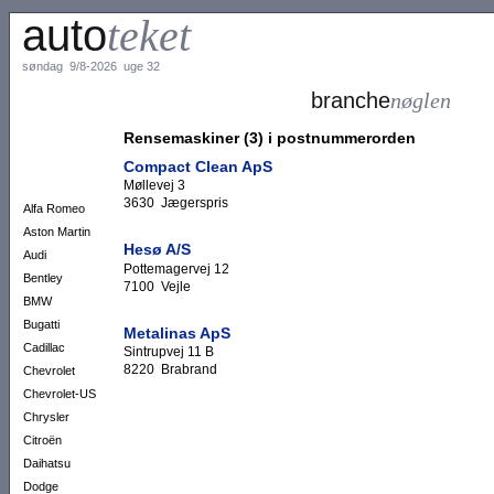
auto
teket
søndag 9/8-2026 uge 32
branche
nøglen
Rensemaskiner (3) i postnummerorden
Compact Clean ApS
Møllevej 3
3630 Jægerspris
Alfa Romeo
Aston Martin
Hesø A/S
Audi
Pottemagervej 12
Bentley
7100 Vejle
BMW
Bugatti
Metalinas ApS
Cadillac
Sintrupvej 11 B
8220 Brabrand
Chevrolet
Chevrolet-US
Chrysler
Citroën
Daihatsu
Dodge