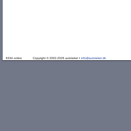
6334 online
Copyright © 2002-2026 autoteket •
info@autoteket.dk