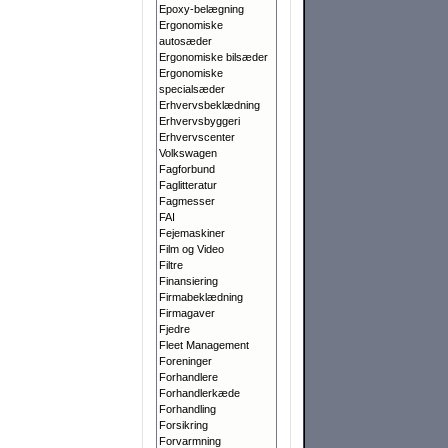
Epoxy-belægning
Ergonomiske
autosæder
Ergonomiske bilsæder
Ergonomiske
specialsæder
Erhvervsbeklædning
Erhvervsbyggeri
Erhvervscenter
Volkswagen
Fagforbund
Faglitteratur
Fagmesser
FAI
Fejemaskiner
Film og Video
Filtre
Finansiering
Firmabeklædning
Firmagaver
Fjedre
Fleet Management
Foreninger
Forhandlere
Forhandlerkæde
Forhandling
Forsikring
Forvarmning