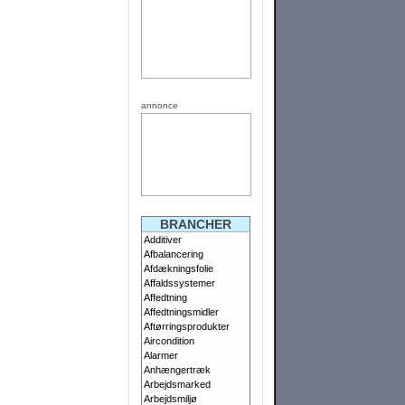
annonce
BRANCHER
Additiver
Afbalancering
Afdækningsfolie
Affaldssystemer
Affedtning
Affedtningsmidler
Aftørringsprodukter
Aircondition
Alarmer
Anhængertræk
Arbejdsmarked
Arbejdsmiljø