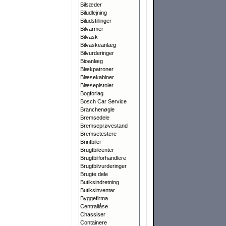
Bilsæder
Biludlejning
Biludstillinger
Bilvarmer
Bilvask
Bilvaskeanlæg
Bilvurderinger
Bioanlæg
Blækpatroner
Blæsekabiner
Blæsepistoler
Bogforlag
Bosch Car Service
Branchenøgle
Bremsedele
Bremseprøvestand
Bremsetestere
Brintbiler
Brugtbilcenter
Brugtbilforhandlere
Brugtbilvurderinger
Brugte dele
Butiksindretning
Butiksinventar
Byggefirma
Centrallåse
Chassiser
Containere