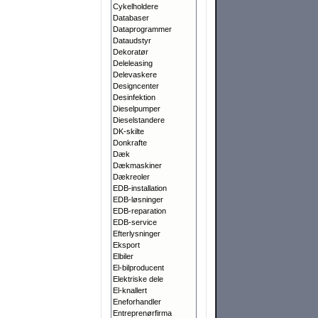
Cykelholdere
Databaser
Dataprogrammer
Dataudstyr
Dekoratør
Deleleasing
Delevaskere
Designcenter
Desinfektion
Dieselpumper
Dieselstandere
DK-skilte
Donkrafte
Dæk
Dækmaskiner
Dækreoler
EDB-installation
EDB-løsninger
EDB-reparation
EDB-service
Efterlysninger
Eksport
Elbiler
El-bilproducent
Elektriske dele
El-knallert
Eneforhandler
Entreprenørfirma