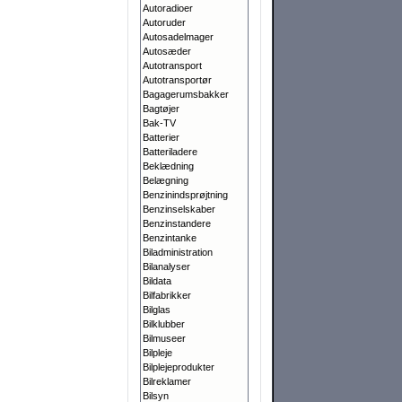
Autoradioer
Autoruder
Autosadelmager
Autosæder
Autotransport
Autotransportør
Bagagerumsbakker
Bagtøjer
Bak-TV
Batterier
Batteriladere
Beklædning
Belægning
Benzinindsprøjtning
Benzinselskaber
Benzinstandere
Benzintanke
Biladministration
Bilanalyser
Bildata
Bilfabrikker
Bilglas
Bilklubber
Bilmuseer
Bilpleje
Bilplejeprodukter
Bilreklamer
Bilsyn