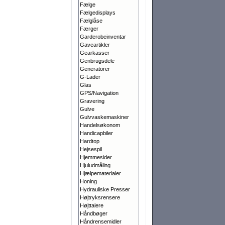
Fælge
Fælgedisplays
Fælglåse
Færger
Garderobeinventar
Gaveartikler
Gearkasser
Genbrugsdele
Generatorer
G-Lader
Glas
GPS/Navigation
Gravering
Gulve
Gulvvaskemaskiner
Handelsøkonom
Handicapbiler
Hardtop
Hejsespil
Hjemmesider
Hjuludmåling
Hjælpematerialer
Honing
Hydrauliske Presser
Højtryksrensere
Højttalere
Håndbøger
Håndrensemidler