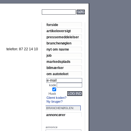
SØG
forside
artikeloversigt
pressemeddelelser
branchenøglen
telefon:
87 22 14 10
nyt om navne
job
markedsplads
bilmærker
om autoteket
kode
LOG IND
Husk
Glemt koden?
Ny bruger?
BRANCHENØGLEN:
annoncører
annonce