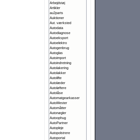
Arbejdstøj
Artikler
au2parts
Auktioner
Aut. værksted
Autodata
Autodiagnose
Autoeksport
Autoelektro
Autogenbrug
Autoglas
Autoimport
Autoindretning
Autolakering
Autolakker
Autolifte
Autolæder
Autoløftere
Autolåse
Automatgearkasser
AutoMester
Automåtter
Autonøgler
Autoophug
AutoPartner
Autopleje
Autopolstrere
Autoportal