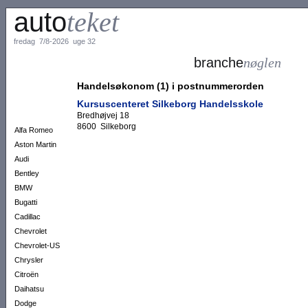
auto
teket
fredag 7/8-2026 uge 32
branche
nøglen
Handelsøkonom (1) i postnummerorden
Kursuscenteret Silkeborg Handelsskole
Bredhøjvej 18
8600 Silkeborg
Alfa Romeo
Aston Martin
Audi
Bentley
BMW
Bugatti
Cadillac
Chevrolet
Chevrolet-US
Chrysler
Citroën
Daihatsu
Dodge