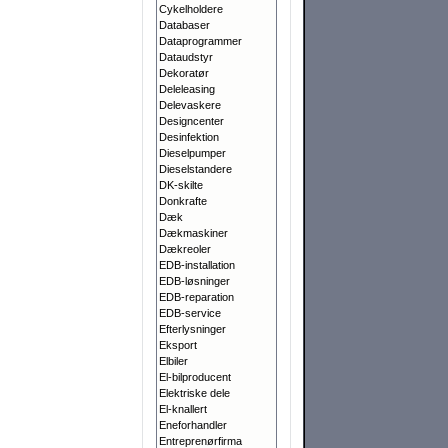
Cykelholdere
Databaser
Dataprogrammer
Dataudstyr
Dekoratør
Deleleasing
Delevaskere
Designcenter
Desinfektion
Dieselpumper
Dieselstandere
DK-skilte
Donkrafte
Dæk
Dækmaskiner
Dækreoler
EDB-installation
EDB-løsninger
EDB-reparation
EDB-service
Efterlysninger
Eksport
Elbiler
El-bilproducent
Elektriske dele
El-knallert
Eneforhandler
Entreprenørfirma