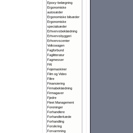
Epoxy-belægning
Ergonomiske
autosæder
Ergonomiske bilsæder
Ergonomiske
specialsæder
Erhvervsbeklædning
Erhvervsbyggeri
Erhvervscenter
Volkswagen
Fagforbund
Faglitteratur
Fagmesser
FAI
Fejemaskiner
Film og Video
Filtre
Finansiering
Firmabeklædning
Firmagaver
Fjedre
Fleet Management
Foreninger
Forhandlere
Forhandlerkæde
Forhandling
Forsikring
Forvarmning