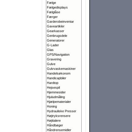
Fælge
Fælgedisplays
Fælglåse
Færger
Garderobeinventar
Gaveartikler
Gearkasser
Genbrugsdele
Generatorer
G-Lader
Glas
GPS/Navigation
Gravering
Gulve
Gulvvaskemaskiner
Handelsøkonom
Handicapbiler
Hardtop
Hejsespil
Hjemmesider
Hjuludmåling
Hjælpematerialer
Honing
Hydrauliske Presser
Højtryksrensere
Højttalere
Håndbøger
Håndrensemidler