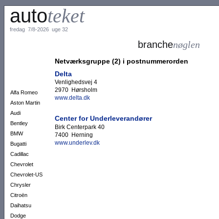
auto
teket
fredag 7/8-2026 uge 32
branche
nøglen
Netværksgruppe (2) i postnummerorden
Delta
Venlighedsvej 4
2970 Hørsholm
Alfa Romeo
www.delta.dk
Aston Martin
Audi
Center for Underleverandører
Bentley
Birk Centerpark 40
BMW
7400 Herning
www.underlev.dk
Bugatti
Cadillac
Chevrolet
Chevrolet-US
Chrysler
Citroën
Daihatsu
Dodge