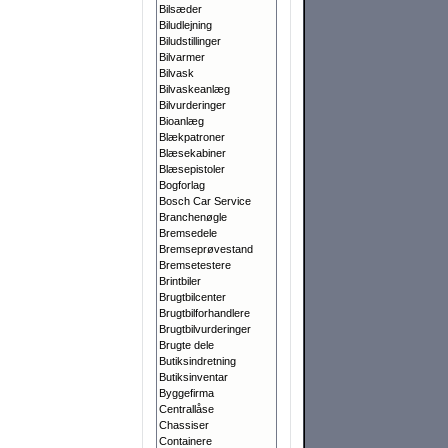
Bilsæder
Biludlejning
Biludstillinger
Bilvarmer
Bilvask
Bilvaskeanlæg
Bilvurderinger
Bioanlæg
Blækpatroner
Blæsekabiner
Blæsepistoler
Bogforlag
Bosch Car Service
Branchenøgle
Bremsedele
Bremseprøvestand
Bremsetestere
Brintbiler
Brugtbilcenter
Brugtbilforhandlere
Brugtbilvurderinger
Brugte dele
Butiksindretning
Butiksinventar
Byggefirma
Centrallåse
Chassiser
Containere