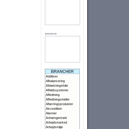
annonce
BRANCHER
Additiver
Afbalancering
Afdækningsfolie
Affaldssystemer
Affedtning
Affedtningsmidler
Aftørringsprodukter
Aircondition
Alarmer
Anhængertræk
Arbejdsmarked
Arbejdsmiljø