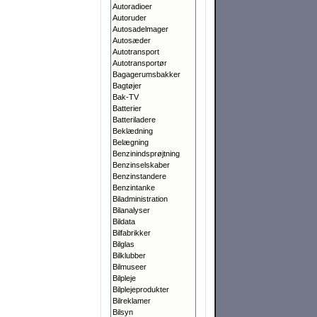
Autoradioer
Autoruder
Autosadelmager
Autosæder
Autotransport
Autotransportør
Bagagerumsbakker
Bagtøjer
Bak-TV
Batterier
Batteriladere
Beklædning
Belægning
Benzinindsprøjtning
Benzinselskaber
Benzinstandere
Benzintanke
Biladministration
Bilanalyser
Bildata
Bilfabrikker
Bilglas
Bilklubber
Bilmuseer
Bilpleje
Bilplejeprodukter
Bilreklamer
Bilsyn