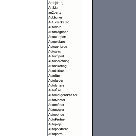
Arbejdstøj
Artikler
au2parts
Auktioner
Aut. værksted
Autodata
Autodiagnose
Autoeksport
Autoelektro
Autogenbrug
Autoglas
Autoimport
Autoindretning
Autolakering
Autolakker
Autolifte
Autolæder
Autoløftere
Autolåse
Automatgearkasser
AutoMester
Automåtter
Autonøgler
Autoophug
AutoPartner
Autopleje
Autopolstrere
Autoportal