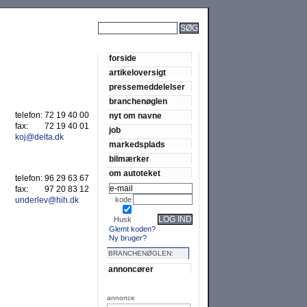
SØG
forside
artikeloversigt
pressemeddelelser
branchenøglen
telefon:
72 19 40 00
nyt om navne
fax:
72 19 40 01
job
koj@delta.dk
markedsplads
bilmærker
om autoteket
telefon:
96 29 63 67
fax:
97 20 83 12
underlev@hih.dk
kode
LOG IND
Husk
Glemt koden?
Ny bruger?
BRANCHENØGLEN:
annoncører
annonce