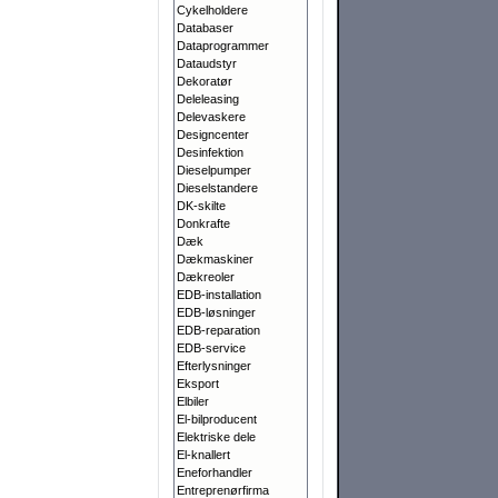
Cykelholdere
Databaser
Dataprogrammer
Dataudstyr
Dekoratør
Deleleasing
Delevaskere
Designcenter
Desinfektion
Dieselpumper
Dieselstandere
DK-skilte
Donkrafte
Dæk
Dækmaskiner
Dækreoler
EDB-installation
EDB-løsninger
EDB-reparation
EDB-service
Efterlysninger
Eksport
Elbiler
El-bilproducent
Elektriske dele
El-knallert
Eneforhandler
Entreprenørfirma