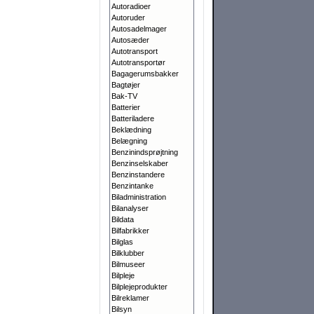
Autoradioer
Autoruder
Autosadelmager
Autosæder
Autotransport
Autotransportør
Bagagerumsbakker
Bagtøjer
Bak-TV
Batterier
Batteriladere
Beklædning
Belægning
Benzinindsprøjtning
Benzinselskaber
Benzinstandere
Benzintanke
Biladministration
Bilanalyser
Bildata
Bilfabrikker
Bilglas
Bilklubber
Bilmuseer
Bilpleje
Bilplejeprodukter
Bilreklamer
Bilsyn