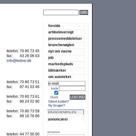
SØG
forside
artikeloversigt
pressemeddelelser
branchenøglen
telefon:
70 80 73 45
nyt om navne
fax:
43 26 06 03
job
info@ketner.dk
markedsplads
bilmærker
om autoteket
telefon:
70 80 73 51
fax:
97 41 03 46
kode
telefon:
70 80 73 61
LOG IND
Husk
fax:
86 24 02 90
Glemt koden?
Ny bruger?
telefon:
70 80 73 59
BRANCHENØGLEN:
fax:
98 18 76 66
annoncører
annonce
telefon:
44 77 50 00