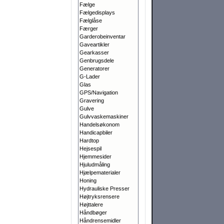
Fælge
Fælgedisplays
Fælglåse
Færger
Garderobeinventar
Gaveartikler
Gearkasser
Genbrugsdele
Generatorer
G-Lader
Glas
GPS/Navigation
Gravering
Gulve
Gulvvaskemaskiner
Handelsøkonom
Handicapbiler
Hardtop
Hejsespil
Hjemmesider
Hjuludmåling
Hjælpematerialer
Honing
Hydrauliske Presser
Højtryksrensere
Højttalere
Håndbøger
Håndrensemidler