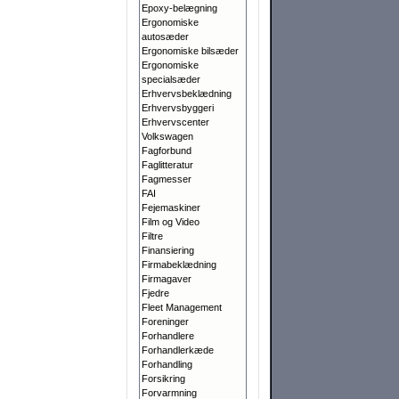
Epoxy-belægning
Ergonomiske
autosæder
Ergonomiske bilsæder
Ergonomiske
specialsæder
Erhvervsbeklædning
Erhvervsbyggeri
Erhvervscenter
Volkswagen
Fagforbund
Faglitteratur
Fagmesser
FAI
Fejemaskiner
Film og Video
Filtre
Finansiering
Firmabeklædning
Firmagaver
Fjedre
Fleet Management
Foreninger
Forhandlere
Forhandlerkæde
Forhandling
Forsikring
Forvarmning