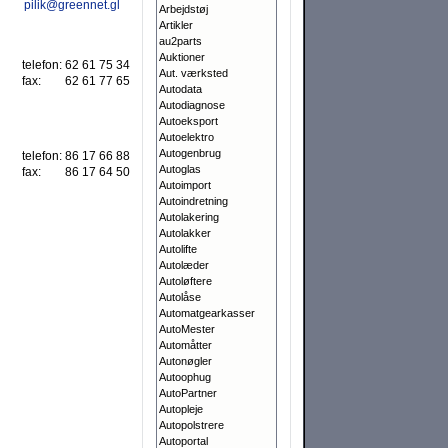
pilik@greennet.gl
Arbejdstøj
Artikler
au2parts
Auktioner
telefon:
62 61 75 34
Aut. værksted
fax:
62 61 77 65
Autodata
Autodiagnose
Autoeksport
Autoelektro
Autogenbrug
telefon:
86 17 66 88
Autoglas
fax:
86 17 64 50
Autoimport
Autoindretning
Autolakering
Autolakker
Autolifte
Autolæder
Autoløftere
Autolåse
Automatgearkasser
AutoMester
Automåtter
Autonøgler
Autoophug
AutoPartner
Autopleje
Autopolstrere
Autoportal