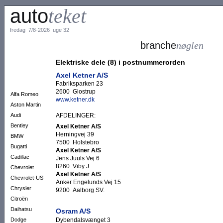
auto
teket
fredag 7/8-2026 uge 32
branche
nøglen
Elektriske dele (8) i postnummerorden
Axel Ketner A/S
Fabriksparken 23
2600 Glostrup
Alfa Romeo
www.ketner.dk
Aston Martin
Audi
AFDELINGER:
Bentley
Axel Ketner A/S
Herningvej 39
BMW
7500 Holstebro
Bugatti
Axel Ketner A/S
Cadillac
Jens Juuls Vej 6
8260 Viby J
Chevrolet
Axel Ketner A/S
Chevrolet-US
Anker Engelunds Vej 15
Chrysler
9200 Aalborg SV.
Citroën
Daihatsu
Osram A/S
Dybendalsvænget 3
Dodge