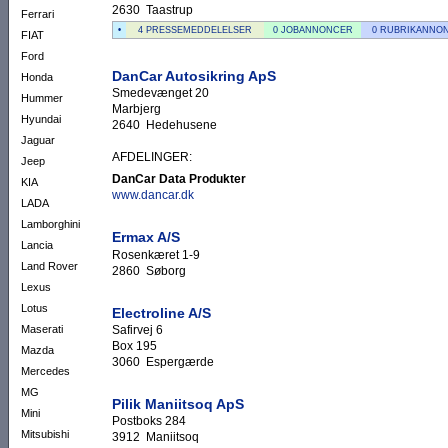
2630 Taastrup
Ferrari
•
4 PRESSEMEDDELELSER
0 JOBANNONCER
0 RUBRIKANNO
FIAT
Ford
DanCar Autosikring ApS
Honda
Smedevænget 20
Hummer
Marbjerg
Hyundai
2640 Hedehusene
Jaguar
AFDELINGER:
Jeep
DanCar Data Produkter
KIA
www.dancar.dk
LADA
Lamborghini
Ermax A/S
Lancia
Rosenkæret 1-9
Land Rover
2860 Søborg
Lexus
Lotus
Electroline A/S
Safirvej 6
Maserati
Box 195
Mazda
3060 Espergærde
Mercedes
MG
Pilik Maniitsoq ApS
Mini
Postboks 284
Mitsubishi
3912 Maniitsoq