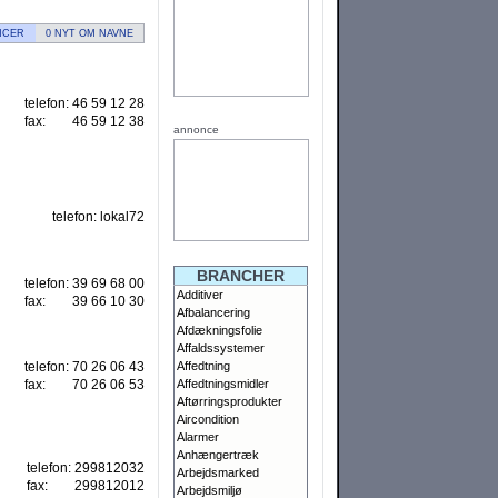
NCER
0 NYT OM NAVNE
telefon:
46 59 12 28
fax:
46 59 12 38
annonce
telefon:
lokal72
BRANCHER
telefon:
39 69 68 00
Additiver
fax:
39 66 10 30
Afbalancering
Afdækningsfolie
Affaldssystemer
telefon:
70 26 06 43
Affedtning
fax:
70 26 06 53
Affedtningsmidler
Aftørringsprodukter
Aircondition
Alarmer
Anhængertræk
telefon:
299812032
Arbejdsmarked
fax:
299812012
Arbejdsmiljø