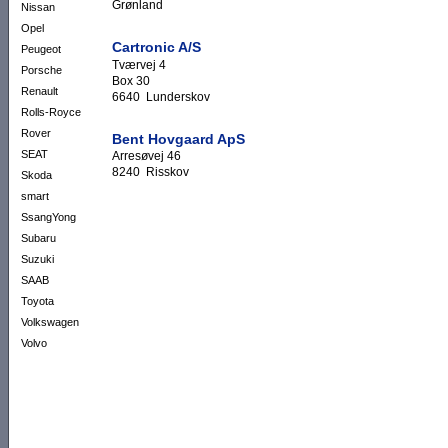
Grønland
Nissan
Opel
Cartronic A/S
Peugeot
Tværvej 4
Porsche
Box 30
Renault
6640 Lunderskov
Rolls-Royce
Rover
Bent Hovgaard ApS
SEAT
Arresøvej 46
8240 Risskov
Skoda
smart
SsangYong
Subaru
Suzuki
SAAB
Toyota
Volkswagen
Volvo