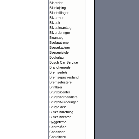
Bilsæder
Biludlejning
Biludstillinger
Bilvarmer
Bilvask
Bilvaskeanlæg
Bilvurderinger
Bioanlæg
Blækpatroner
Blæsekabiner
Blæsepistoler
Bogforlag
Bosch Car Service
Branchenøgle
Bremsedele
Bremseprøvestand
Bremsetestere
Brintbiler
Brugtbilcenter
Brugtbilforhandlere
Brugtbilvurderinger
Brugte dele
Butiksindretning
Butiksinventar
Byggefirma
Centrallåse
Chassiser
Containere