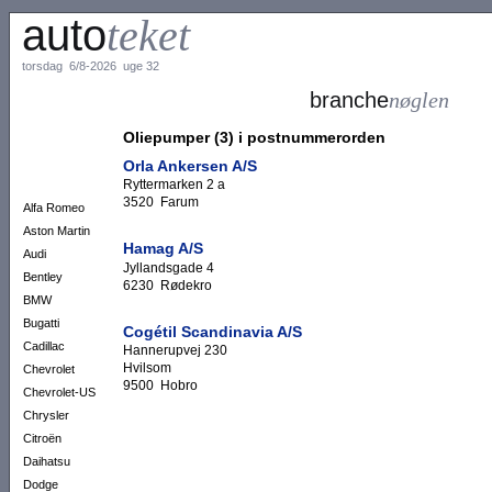
auto
teket
torsdag 6/8-2026 uge 32
branche
nøglen
Oliepumper (3) i postnummerorden
Orla Ankersen A/S
Ryttermarken 2 a
3520 Farum
Alfa Romeo
Aston Martin
Hamag A/S
Audi
Jyllandsgade 4
Bentley
6230 Rødekro
BMW
Bugatti
Cogétil Scandinavia A/S
Cadillac
Hannerupvej 230
Hvilsom
Chevrolet
9500 Hobro
Chevrolet-US
Chrysler
Citroën
Daihatsu
Dodge