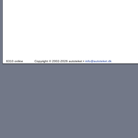
6310 online
Copyright © 2002-2026 autoteket •
info@autoteket.dk