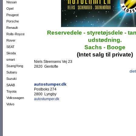
Nissan
Opel
Peugeot
Porsche
Renault
Reservedele - styretøjsdele - t
Rolls-Royce
udstødning.
Rover
Sachs - Booge
SEAT
Skoda
(Intet salg til private)
smart
Niels Steensens Vej 23
SsangYong
2820 Gentofte
die
Subaru
Suzuki
autostumper.dk
SAAB
Postboks 274
Toyota
2800 Lyngby
Volkswagen
autostumper.dk
Volvo