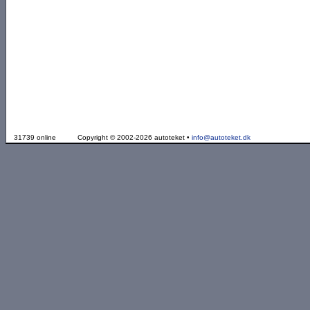
31739 online
Copyright © 2002-2026 autoteket •
info@autoteket.dk