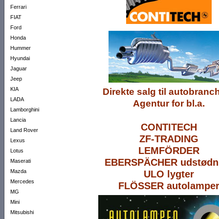
Ferrari
FIAT
Ford
Honda
Hummer
Hyundai
Jaguar
Jeep
KIA
Direkte salg til autobranc
LADA
Agentur for bl.a.
Lamborghini
Lancia
CONTITECH
Land Rover
ZF-TRADING
Lexus
LEMFÖRDER
Lotus
EBERSPÄCHER udstødn
Maserati
Mazda
ULO lygter
Mercedes
FLÖSSER autolampe
MG
Mini
Mitsubishi