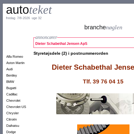
auto
teket
fredag 7/8-2026 uge 32
branche
nøglen
annoncører
Dieter Schabethal Jensen ApS
Styretøjsdele (2) i postnummerorden
Alfa Romeo
Aston Martin
Dieter
Schabethal Jens
Audi
Bentley
Tlf. 39 76 04 15
BMW
Bugatti
Cadillac
Chevrolet
Chevrolet-US
Chrysler
Citroën
Daihatsu
Dodge