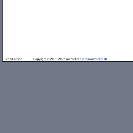
2573 online
Copyright © 2002-2026 autoteket •
info@autoteket.dk