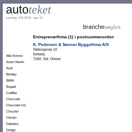
auto
teket
søndag 9/8-2026 uge 32
branche
nøglen
Entreprenørfirma (1) i postnummerorden
K. Pedersen & Sønner Byggefirma A/S
Stakrogevej 10
Kirkeby
Alfa Romeo
7260 Sdr. Omme
Aston Martin
Audi
Bentley
BMW
Bugatti
Cadillac
Chevrolet
Chevrolet-US
Chrysler
Citroën
Daihatsu
Dodge