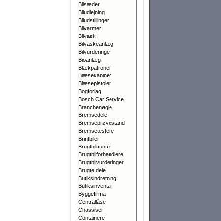
Bilsæder
Biludlejning
Biludstillinger
Bilvarmer
Bilvask
Bilvaskeanlæg
Bilvurderinger
Bioanlæg
Blækpatroner
Blæsekabiner
Blæsepistoler
Bogforlag
Bosch Car Service
Branchenøgle
Bremsedele
Bremseprøvestand
Bremsetestere
Brintbiler
Brugtbilcenter
Brugtbilforhandlere
Brugtbilvurderinger
Brugte dele
Butiksindretning
Butiksinventar
Byggefirma
Centrallåse
Chassiser
Containere