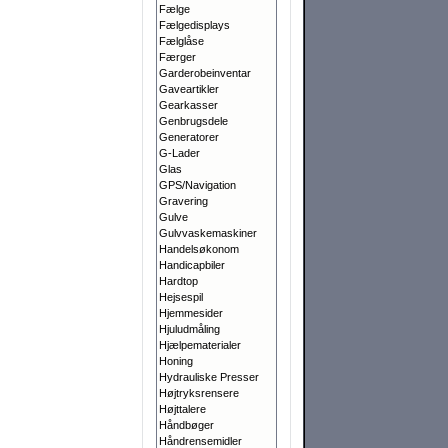
Fælge
Fælgedisplays
Fælglåse
Færger
Garderobeinventar
Gaveartikler
Gearkasser
Genbrugsdele
Generatorer
G-Lader
Glas
GPS/Navigation
Gravering
Gulve
Gulvvaskemaskiner
Handelsøkonom
Handicapbiler
Hardtop
Hejsespil
Hjemmesider
Hjuludmåling
Hjælpematerialer
Honing
Hydrauliske Presser
Højtryksrensere
Højttalere
Håndbøger
Håndrensemidler