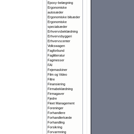
Epoxy-belægning
Ergonomiske
autosæder
Ergonomiske bilsæder
Ergonomiske
specialsæder
Erhvervsbeklædning
Erhvervsbyggeri
Erhvervscenter
Volkswagen
Fagforbund
Faglitteratur
Fagmesser
FAI
Fejemaskiner
Film og Video
Filtre
Finansiering
Firmabeklædning
Firmagaver
Fjedre
Fleet Management
Foreninger
Forhandlere
Forhandlerkæde
Forhandling
Forsikring
Forvarmning