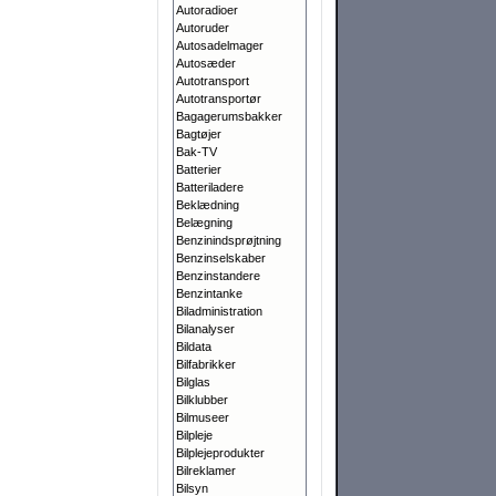
Autoradioer
Autoruder
Autosadelmager
Autosæder
Autotransport
Autotransportør
Bagagerumsbakker
Bagtøjer
Bak-TV
Batterier
Batteriladere
Beklædning
Belægning
Benzinindsprøjtning
Benzinselskaber
Benzinstandere
Benzintanke
Biladministration
Bilanalyser
Bildata
Bilfabrikker
Bilglas
Bilklubber
Bilmuseer
Bilpleje
Bilplejeprodukter
Bilreklamer
Bilsyn