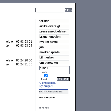
SØG
forside
artikeloversigt
pressemeddelelser
branchenøglen
telefon:
65 93 53 61
nyt om navne
fax:
65 93 53 64
job
markedsplads
bilmærker
telefon:
86 24 20 00
om autoteket
fax:
86 24 31 55
kode
LOG IND
Husk
Glemt koden?
Ny bruger?
BRANCHENØGLEN:
annoncører
annonce