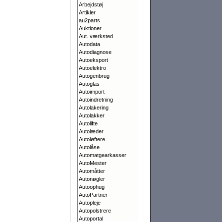
Arbejdstøj
Artikler
au2parts
Auktioner
Aut. værksted
Autodata
Autodiagnose
Autoeksport
Autoelektro
Autogenbrug
Autoglas
Autoimport
Autoindretning
Autolakering
Autolakker
Autolifte
Autolæder
Autoløftere
Autolåse
Automatgearkasser
AutoMester
Automåtter
Autonøgler
Autoophug
AutoPartner
Autopleje
Autopolstrere
Autoportal