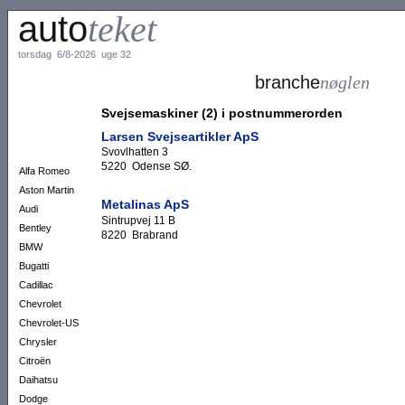
auto
teket
torsdag 6/8-2026 uge 32
branche
nøglen
Svejsemaskiner (2) i postnummerorden
Larsen Svejseartikler ApS
Svovlhatten 3
5220 Odense SØ.
Alfa Romeo
Aston Martin
Metalinas ApS
Audi
Sintrupvej 11 B
Bentley
8220 Brabrand
BMW
Bugatti
Cadillac
Chevrolet
Chevrolet-US
Chrysler
Citroën
Daihatsu
Dodge