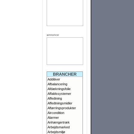
annonce
BRANCHER
Additiver
Afbalancering
Afdækningsfolie
Affaldssystemer
Affedtning
Affedtningsmidler
Aftørringsprodukter
Aircondition
Alarmer
Anhængertræk
Arbejdsmarked
Arbejdsmiljø