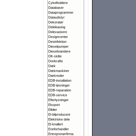
Cykelholdere
Databaser
Dataprogrammer
Dataudstyr
Dekoratør
Deleleasing
Delevaskere
Designcenter
Desinfektion
Dieselpumper
Dieselstandere
DK-skilte
Donkrafte
Dæk
Dækmaskiner
Dækreoler
EDB-installation
EDB-løsninger
EDB-reparation
EDB-service
Efterlysninger
Eksport
Elbiler
El-bilproducent
Elektriske dele
El-knallert
Eneforhandler
Entreprenørfirma