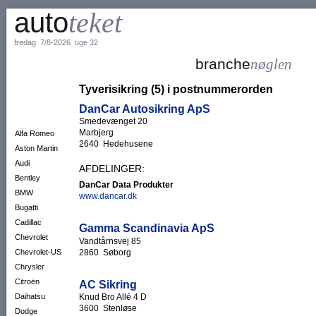
auto
teket
fredag 7/8-2026 uge 32
branche
nøglen
Tyverisikring (5) i postnummerorden
DanCar Autosikring ApS
Smedevænget 20
Marbjerg
Alfa Romeo
2640 Hedehusene
Aston Martin
Audi
AFDELINGER:
Bentley
DanCar Data Produkter
BMW
www.dancar.dk
Bugatti
Cadillac
Gamma Scandinavia ApS
Chevrolet
Vandtårnsvej 85
2860 Søborg
Chevrolet-US
Chrysler
Citroën
AC Sikring
Daihatsu
Knud Bro Allé 4 D
3600 Stenløse
Dodge