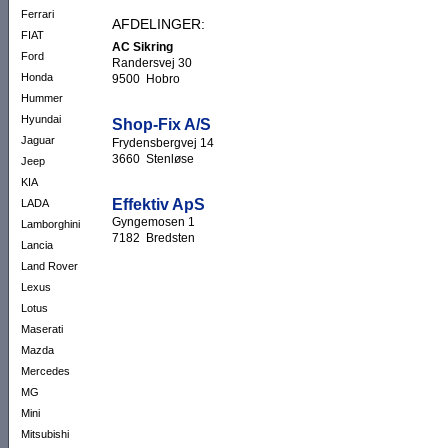
Ferrari
AFDELINGER:
FIAT
AC Sikring
Ford
Randersvej 30
Honda
9500 Hobro
Hummer
Hyundai
Shop-Fix A/S
Jaguar
Frydensbergvej 14
3660 Stenløse
Jeep
KIA
Effektiv ApS
LADA
Gyngemosen 1
Lamborghini
7182 Bredsten
Lancia
Land Rover
Lexus
Lotus
Maserati
Mazda
Mercedes
MG
Mini
Mitsubishi