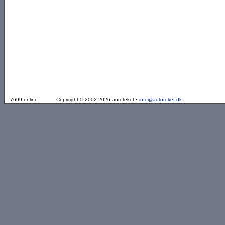
7699 online
Copyright © 2002-2026 autoteket •
info@autoteket.dk