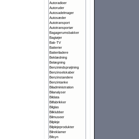
Autoradioer
Autoruder
Autosadelmager
Autosæder
Autotransport
Autotransportør
Bagagerumsbakker
Bagtøjer
Bak-TV
Batterier
Batteriladere
Beklædning
Belægning
Benzinindsprøjtning
Benzinselskaber
Benzinstandere
Benzintanke
Biladministration
Bilanalyser
Bildata
Bilfabrikker
Bilglas
Bilklubber
Bilmuseer
Bilpleje
Bilplejeprodukter
Bilreklamer
Bilsyn