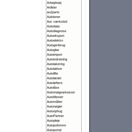
Arbejdstøj
Artikler
au2parts
Auktioner
Aut. værksted
Autodata
Autodiagnose
Autoeksport
Autoelektro
Autogenbrug
Autoglas
Autoimport
Autoindretning
Autolakering
Autolakker
Autolifte
Autolæder
Autoløftere
Autolåse
Automatgearkasser
AutoMester
Automåtter
Autonøgler
Autoophug
AutoPartner
Autopleje
Autopolstrere
Autoportal