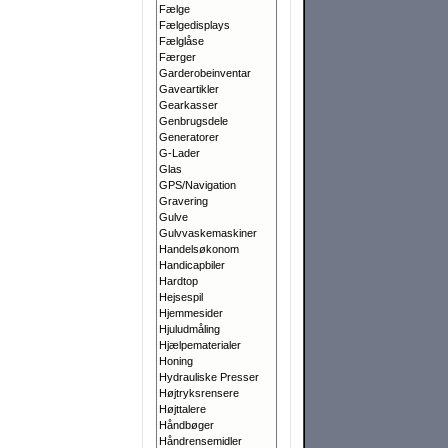
Fælge
Fælgedisplays
Fælglåse
Færger
Garderobeinventar
Gaveartikler
Gearkasser
Genbrugsdele
Generatorer
G-Lader
Glas
GPS/Navigation
Gravering
Gulve
Gulvvaskemaskiner
Handelsøkonom
Handicapbiler
Hardtop
Hejsespil
Hjemmesider
Hjuludmåling
Hjælpematerialer
Honing
Hydrauliske Presser
Højtryksrensere
Højttalere
Håndbøger
Håndrensemidler