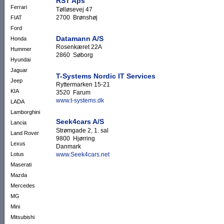
RST Aps
Ferrari
Tølløsevej 47
2700 Brønshøj
FIAT
Ford
Datamann A/S
Honda
Rosenkæret 22A
Hummer
2860 Søborg
Hyundai
Jaguar
T-Systems Nordic IT Services
Jeep
Ryttermarken 15-21
KIA
3520 Farum
www.t-systems.dk
LADA
Lamborghini
Seek4cars A/S
Lancia
Strømgade 2, 1. sal
Land Rover
9800 Hjørring
Lexus
Danmark
www.Seek4cars.net
Lotus
Maserati
Mazda
Mercedes
MG
Mini
Mitsubishi