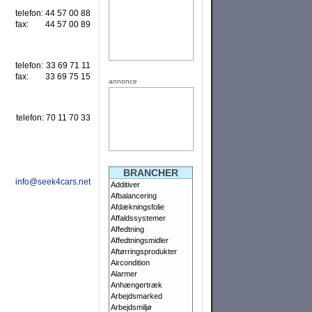
telefon:
44 57 00 88
fax:
44 57 00 89
telefon:
33 69 71 11
fax:
33 69 75 15
annonce
telefon:
70 11 70 33
BRANCHER
info@seek4cars.net
Additiver
Afbalancering
Afdækningsfolie
Affaldssystemer
Affedtning
Affedtningsmidler
Aftørringsprodukter
Aircondition
Alarmer
Anhængertræk
Arbejdsmarked
Arbejdsmiljø