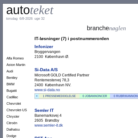
auto
teket
torsdag 6/8-2026 uge 32
branche
nøglen
IT-løsninger (7) i postnummerorden
Infonizer
Bryggervangen
2100 København Ø.
Alfa Romeo
Aston Martin
Si-Data A/S
Audi
Microsoft GOLD Certified Partner
Bentley
Rentemestervej 78,3
BMW
2400 København NV.
www.si-data.no
Bugatti
•
1 PRESSEMEDDELELSE
0 JOBANNONCER
0 RUBRIKANNO
Cadillac
Chevrolet
Semler IT
Chevrolet-US
Banemarksvej 4
Chrysler
2605 Brøndby
Citroën
www.semler-it.dk
Daihatsu
Dodge