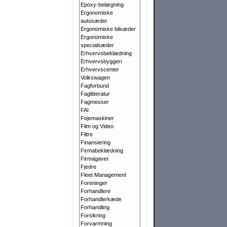
Epoxy-belægning
Ergonomiske
autosæder
Ergonomiske bilsæder
Ergonomiske
specialsæder
Erhvervsbeklædning
Erhvervsbyggeri
Erhvervscenter
Volkswagen
Fagforbund
Faglitteratur
Fagmesser
FAI
Fejemaskiner
Film og Video
Filtre
Finansiering
Firmabeklædning
Firmagaver
Fjedre
Fleet Management
Foreninger
Forhandlere
Forhandlerkæde
Forhandling
Forsikring
Forvarmning