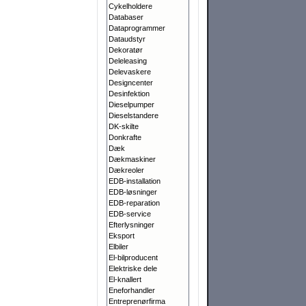
Cykelholdere
Databaser
Dataprogrammer
Dataudstyr
Dekoratør
Deleleasing
Delevaskere
Designcenter
Desinfektion
Dieselpumper
Dieselstandere
DK-skilte
Donkrafte
Dæk
Dækmaskiner
Dækreoler
EDB-installation
EDB-løsninger
EDB-reparation
EDB-service
Efterlysninger
Eksport
Elbiler
El-bilproducent
Elektriske dele
El-knallert
Eneforhandler
Entreprenørfirma