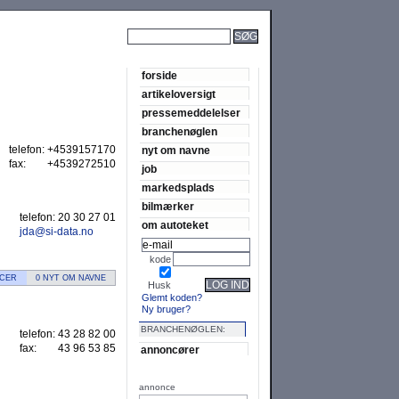
SØG
forside
artikeloversigt
pressemeddelelser
branchenøglen
telefon:
+4539157170
nyt om navne
fax:
+4539272510
job
markedsplads
bilmærker
telefon:
20 30 27 01
om autoteket
jda@si-data.no
kode
NCER
0 NYT OM NAVNE
LOG IND
Husk
Glemt koden?
Ny bruger?
BRANCHENØGLEN:
telefon:
43 28 82 00
fax:
43 96 53 85
annoncører
annonce