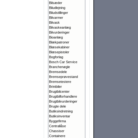
Bilsæder
Biludlejning
Biludstillinger
Bilvarmer
Bilvask
Bilvaskeanlæg
Bilvurderinger
Bioanlæg
Blækpatroner
Blæsekabiner
Blæsepistoler
Bogforlag
Bosch Car Service
Branchenøgle
Bremsedele
Bremseprøvestand
Bremsetestere
Brintbiler
Brugtbilcenter
Brugtbilforhandlere
Brugtbilvurderinger
Brugte dele
Butiksindretning
Butiksinventar
Byggefirma
Centrallåse
Chassiser
Containere