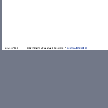
7404 online
Copyright © 2002-2026 autoteket •
info@autoteket.dk