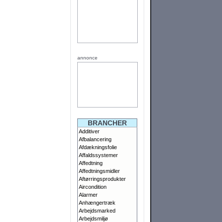
annonce
BRANCHER
Additiver
Afbalancering
Afdækningsfolie
Affaldssystemer
Affedtning
Affedtningsmidler
Aftørringsprodukter
Aircondition
Alarmer
Anhængertræk
Arbejdsmarked
Arbejdsmiljø