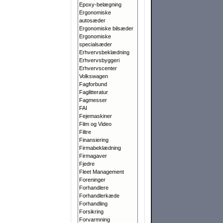
Epoxy-belægning
Ergonomiske
autosæder
Ergonomiske bilsæder
Ergonomiske
specialsæder
Erhvervsbeklædning
Erhvervsbyggeri
Erhvervscenter
Volkswagen
Fagforbund
Faglitteratur
Fagmesser
FAI
Fejemaskiner
Film og Video
Filtre
Finansiering
Firmabeklædning
Firmagaver
Fjedre
Fleet Management
Foreninger
Forhandlere
Forhandlerkæde
Forhandling
Forsikring
Forvarmning