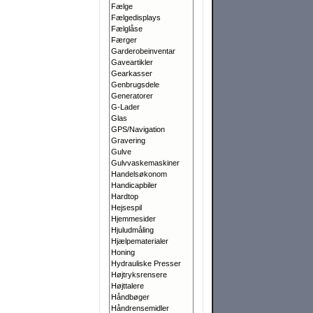
Fælge
Fælgedisplays
Fælglåse
Færger
Garderobeinventar
Gaveartikler
Gearkasser
Genbrugsdele
Generatorer
G-Lader
Glas
GPS/Navigation
Gravering
Gulve
Gulvvaskemaskiner
Handelsøkonom
Handicapbiler
Hardtop
Hejsespil
Hjemmesider
Hjuludmåling
Hjælpematerialer
Honing
Hydrauliske Presser
Højtryksrensere
Højttalere
Håndbøger
Håndrensemidler