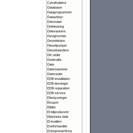
Cykelholdere
Databaser
Dataprogrammer
Dataudstyr
Dekoratør
Deleleasing
Delevaskere
Designcenter
Desinfektion
Dieselpumper
Dieselstandere
DK-skilte
Donkrafte
Dæk
Dækmaskiner
Dækreoler
EDB-installation
EDB-løsninger
EDB-reparation
EDB-service
Efterlysninger
Eksport
Elbiler
El-bilproducent
Elektriske dele
El-knallert
Eneforhandler
Entreprenørfirma