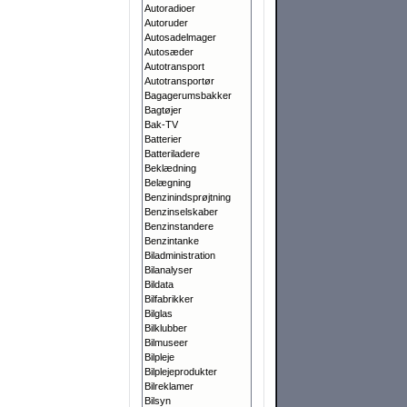
Autoradioer
Autoruder
Autosadelmager
Autosæder
Autotransport
Autotransportør
Bagagerumsbakker
Bagtøjer
Bak-TV
Batterier
Batteriladere
Beklædning
Belægning
Benzinindsprøjtning
Benzinselskaber
Benzinstandere
Benzintanke
Biladministration
Bilanalyser
Bildata
Bilfabrikker
Bilglas
Bilklubber
Bilmuseer
Bilpleje
Bilplejeprodukter
Bilreklamer
Bilsyn