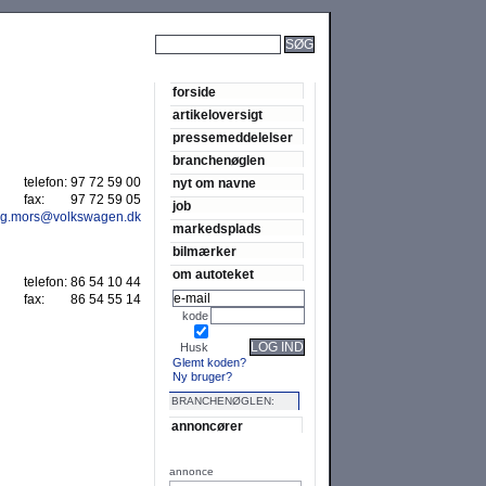
SØG
forside
artikeloversigt
pressemeddelelser
branchenøglen
telefon:
97 72 59 00
nyt om navne
fax:
97 72 59 05
job
ng.mors@volkswagen.dk
markedsplads
bilmærker
om autoteket
telefon:
86 54 10 44
fax:
86 54 55 14
kode
LOG IND
Husk
Glemt koden?
Ny bruger?
BRANCHENØGLEN:
annoncører
annonce