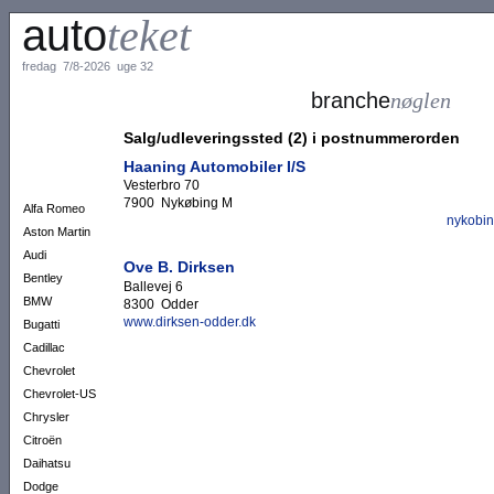
auto
teket
fredag 7/8-2026 uge 32
branche
nøglen
Salg/udleveringssted (2) i postnummerorden
Haaning Automobiler I/S
Vesterbro 70
7900 Nykøbing M
Alfa Romeo
nykobi
Aston Martin
Audi
Ove B. Dirksen
Bentley
Ballevej 6
BMW
8300 Odder
www.dirksen-odder.dk
Bugatti
Cadillac
Chevrolet
Chevrolet-US
Chrysler
Citroën
Daihatsu
Dodge