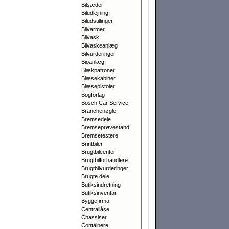
Bilsæder
Biludlejning
Biludstillinger
Bilvarmer
Bilvask
Bilvaskeanlæg
Bilvurderinger
Bioanlæg
Blækpatroner
Blæsekabiner
Blæsepistoler
Bogforlag
Bosch Car Service
Branchenøgle
Bremsedele
Bremseprøvestand
Bremsetestere
Brintbiler
Brugtbilcenter
Brugtbilforhandlere
Brugtbilvurderinger
Brugte dele
Butiksindretning
Butiksinventar
Byggefirma
Centrallåse
Chassiser
Containere