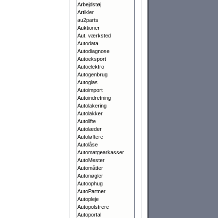
Arbejdstøj
Artikler
au2parts
Auktioner
Aut. værksted
Autodata
Autodiagnose
Autoeksport
Autoelektro
Autogenbrug
Autoglas
Autoimport
Autoindretning
Autolakering
Autolakker
Autolifte
Autolæder
Autoløftere
Autolåse
Automatgearkasser
AutoMester
Automåtter
Autonøgler
Autoophug
AutoPartner
Autopleje
Autopolstrere
Autoportal