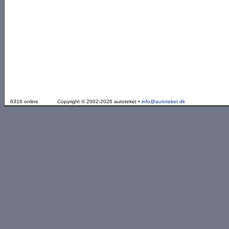
6316 online
Copyright © 2002-2026 autoteket •
info@autoteket.dk