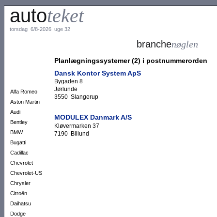
auto
teket
torsdag 6/8-2026 uge 32
branche
nøglen
Planlægningssystemer (2) i postnummerorden
Dansk Kontor System ApS
Bygaden 8
Jørlunde
Alfa Romeo
3550 Slangerup
Aston Martin
Audi
MODULEX Danmark A/S
Bentley
Kløvermarken 37
BMW
7190 Billund
Bugatti
Cadillac
Chevrolet
Chevrolet-US
Chrysler
Citroën
Daihatsu
Dodge