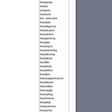
Arbejdstøj
Artikler
au2parts
Auktioner
Aut. værksted
Autodata
Autodiagnose
Autoeksport
Autoelektro
Autogenbrug
Autoglas
Autoimport
Autoindretning
Autolakering
Autolakker
Autolifte
Autolæder
Autoløftere
Autolåse
Automatgearkasser
AutoMester
Automåtter
Autonøgler
Autoophug
AutoPartner
Autopleje
Autopolstrere
Autoportal