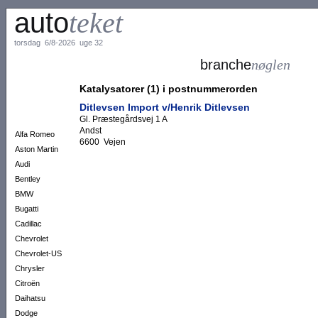
auto
teket
torsdag 6/8-2026 uge 32
branche
nøglen
Katalysatorer (1) i postnummerorden
Ditlevsen Import v/Henrik Ditlevsen
Gl. Præstegårdsvej 1 A
Andst
Alfa Romeo
6600 Vejen
Aston Martin
Audi
Bentley
BMW
Bugatti
Cadillac
Chevrolet
Chevrolet-US
Chrysler
Citroën
Daihatsu
Dodge