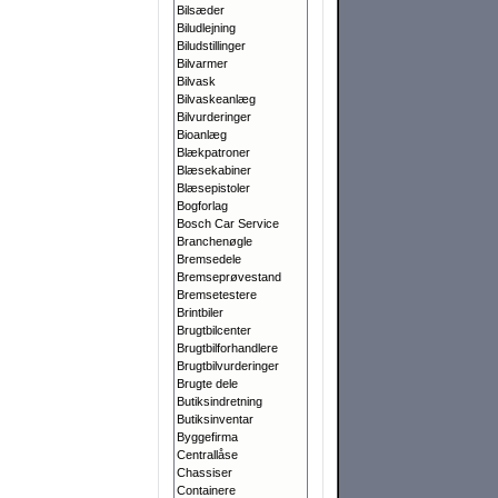
Bilsæder
Biludlejning
Biludstillinger
Bilvarmer
Bilvask
Bilvaskeanlæg
Bilvurderinger
Bioanlæg
Blækpatroner
Blæsekabiner
Blæsepistoler
Bogforlag
Bosch Car Service
Branchenøgle
Bremsedele
Bremseprøvestand
Bremsetestere
Brintbiler
Brugtbilcenter
Brugtbilforhandlere
Brugtbilvurderinger
Brugte dele
Butiksindretning
Butiksinventar
Byggefirma
Centrallåse
Chassiser
Containere