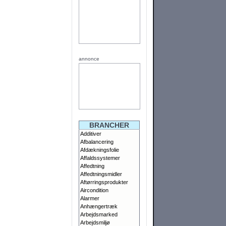
annonce
BRANCHER
Additiver
Afbalancering
Afdækningsfolie
Affaldssystemer
Affedtning
Affedtningsmidler
Aftørringsprodukter
Aircondition
Alarmer
Anhængertræk
Arbejdsmarked
Arbejdsmiljø