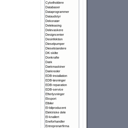
Cykelholdere
Databaser
Dataprogrammer
Dataudstyr
Dekoratør
Deleleasing
Delevaskere
Designcenter
Desinfektion
Dieselpumper
Dieselstandere
DK-skilte
Donkrafte
Dæk
Dækmaskiner
Dækreoler
EDB-installation
EDB-løsninger
EDB-reparation
EDB-service
Efterlysninger
Eksport
Elbiler
El-bilproducent
Elektriske dele
El-knallert
Eneforhandler
Entreprenørfirma