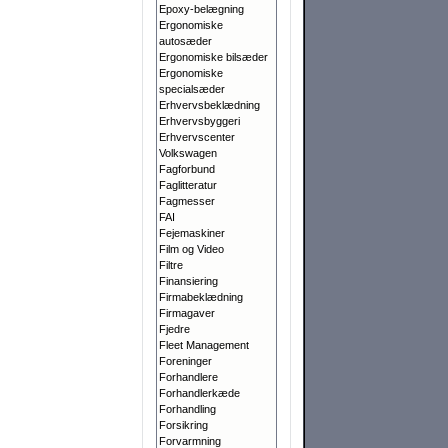
Epoxy-belægning
Ergonomiske
autosæder
Ergonomiske bilsæder
Ergonomiske
specialsæder
Erhvervsbeklædning
Erhvervsbyggeri
Erhvervscenter
Volkswagen
Fagforbund
Faglitteratur
Fagmesser
FAI
Fejemaskiner
Film og Video
Filtre
Finansiering
Firmabeklædning
Firmagaver
Fjedre
Fleet Management
Foreninger
Forhandlere
Forhandlerkæde
Forhandling
Forsikring
Forvarmning