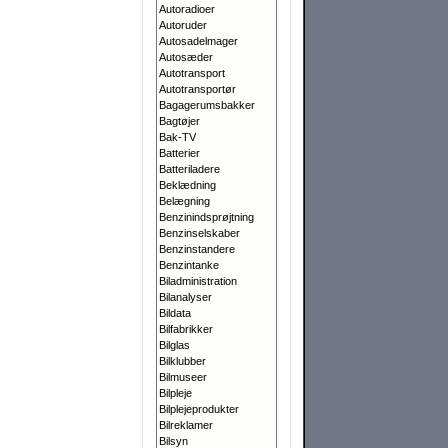
Autoradioer
Autoruder
Autosadelmager
Autosæder
Autotransport
Autotransportør
Bagagerumsbakker
Bagtøjer
Bak-TV
Batterier
Batteriladere
Beklædning
Belægning
Benzinindsprøjtning
Benzinselskaber
Benzinstandere
Benzintanke
Biladministration
Bilanalyser
Bildata
Bilfabrikker
Bilglas
Bilklubber
Bilmuseer
Bilpleje
Bilplejeprodukter
Bilreklamer
Bilsyn