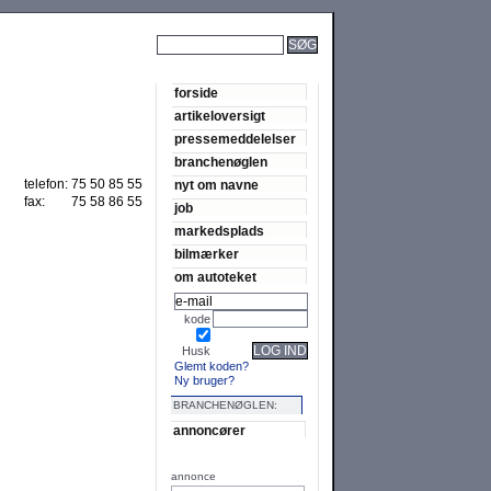
SØG
forside
artikeloversigt
pressemeddelelser
branchenøglen
telefon:
75 50 85 55
nyt om navne
fax:
75 58 86 55
job
markedsplads
bilmærker
om autoteket
kode
LOG IND
Husk
Glemt koden?
Ny bruger?
BRANCHENØGLEN:
annoncører
annonce