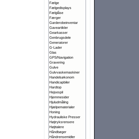
Fælge
Fælgedisplays
Fælglåse
Færger
Garderobeinventar
Gaveartikler
Gearkasser
Genbrugsdele
Generatorer
G-Lader
Glas
GPS/Navigation
Gravering
Gulve
Gulvvaskemaskiner
Handelsøkonom
Handicapbiler
Hardtop
Hejsespil
Hjemmesider
Hjuludmåling
Hjælpematerialer
Honing
Hydrauliske Presser
Højtryksrensere
Højttalere
Håndbøger
Håndrensemidler