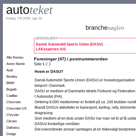
auto
teket
fredag 7/8-2026 uge 32
branche
nøglen
annoncører
Dansk Automobil Sports Union (DASU)
LAKexperten A/S
Alfa Romeo
Foreninger (47) i postnummerorden
Aston Martin
Side
1
2
3
Audi
Hvem er DASU?
Bentley
Dansk Automobil Sports Union (DASU) er hovedorganisation f
BMW
bilsport i Danmark.
Bugatti
DASU er medlem af Danmarks Idræts Forbund og Federation I
Cadillac
l’Automobil (FIA).
Omkring 8.000 medlemmer er fordelt på ca. 100 klubber rundt 
Chevrolet
Blandt DASUs aktiviteter er banesport, karting, rally, bilorien
Chevrolet-US
dragracing.
Chrysler
Som medlem af en klub under DASU har man ret til at få udste
Citroën
DASUs forskellige områder.
Daihatsu
Det overordnede ansvar varetages af en folkevalgt bestyrels
Dodge