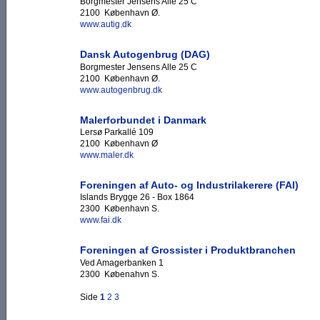
Borgmester Jensens Allé 25 C
2100 København Ø.
www.autig.dk
Dansk Autogenbrug (DAG)
Borgmester Jensens Alle 25 C
2100 København Ø.
www.autogenbrug.dk
Malerforbundet i Danmark
Lersø Parkallé 109
2100 København Ø
www.maler.dk
Foreningen af Auto- og Industrilakerere (FAI)
Islands Brygge 26 - Box 1864
2300 København S.
www.fai.dk
Foreningen af Grossister i Produktbranchen
Ved Amagerbanken 1
2300 Købenahvn S.
Side
1
2
3