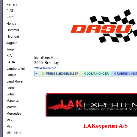
Ferrari
FIAT
Ford
Honda
Hummer
Hyundai
Jaguar
Jeep
KIA
Idrættens Hus
LADA
2605 Brøndby
www.dasu.dk
Lamborghini
•
34 PRESSEMEDDELELSER
0 JOBANNONCER
0 RUBRIKANNO
Lancia
Land Rover
Lexus
Lotus
Maserati
Mazda
Mercedes
MG
LAKexperten A/S
Mini
Mitsubishi