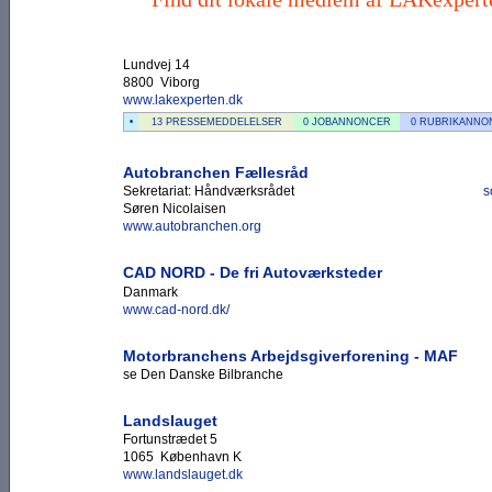
Lundvej 14
8800 Viborg
www.lakexperten.dk
•
13 PRESSEMEDDELELSER
0 JOBANNONCER
0 RUBRIKANNO
Autobranchen Fællesråd
Sekretariat: Håndværksrådet
s
Søren Nicolaisen
www.autobranchen.org
CAD NORD - De fri Autoværksteder
Danmark
www.cad-nord.dk/
Motorbranchens Arbejdsgiverforening - MAF
se Den Danske Bilbranche
Landslauget
Fortunstrædet 5
1065 København K
www.landslauget.dk