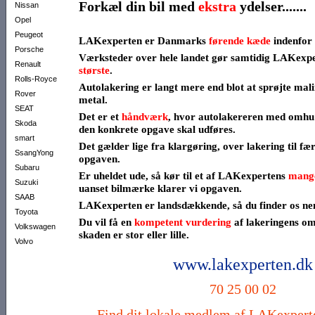
Forkæl din bil med
ekstra
ydelser.......
Nissan
Opel
Peugeot
LAKexperten er Danmarks
førende kæde
indenfor 
Porsche
Værksteder over hele landet gør samtidig LAKexpe
Renault
største
.
Rolls-Royce
Autolakering er langt mere end blot at sprøjte mali
Rover
metal.
SEAT
Det er et
håndværk
, hvor autolakereren med omhu
Skoda
den konkrete opgave skal udføres.
smart
Det gælder lige fra klargøring, over lakering til fæ
SsangYong
opgaven.
Subaru
Er uheldet ude, så kør til et af LAKexpertens
mange
Suzuki
uanset bilmærke klarer vi opgaven.
SAAB
LAKexperten er landsdækkende, så du finder os ne
Toyota
Du vil få en
kompetent vurdering
af lakeringens om
Volkswagen
skaden er stor eller lille.
Volvo
www.lakexperten.dk
70 25 00 02
Find dit lokale medlem af LAKexpert