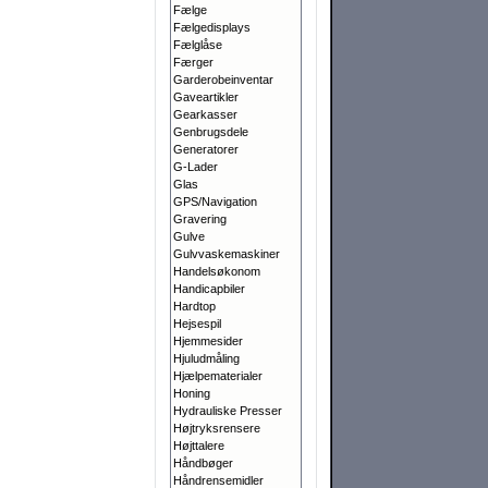
Fælge
Fælgedisplays
Fælglåse
Færger
Garderobeinventar
Gaveartikler
Gearkasser
Genbrugsdele
Generatorer
G-Lader
Glas
GPS/Navigation
Gravering
Gulve
Gulvvaskemaskiner
Handelsøkonom
Handicapbiler
Hardtop
Hejsespil
Hjemmesider
Hjuludmåling
Hjælpematerialer
Honing
Hydrauliske Presser
Højtryksrensere
Højttalere
Håndbøger
Håndrensemidler