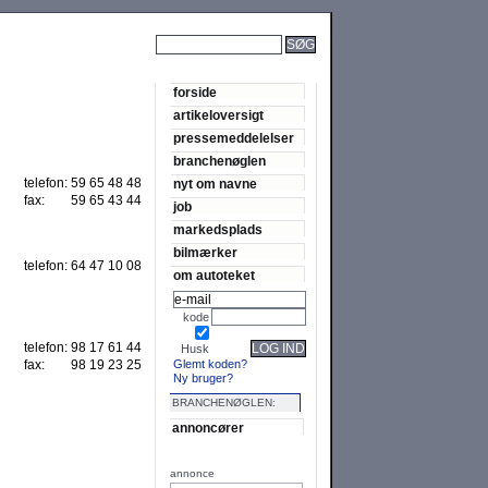
SØG
forside
artikeloversigt
pressemeddelelser
branchenøglen
telefon:
59 65 48 48
nyt om navne
fax:
59 65 43 44
job
markedsplads
bilmærker
telefon:
64 47 10 08
om autoteket
kode
telefon:
98 17 61 44
LOG IND
Husk
Glemt koden?
fax:
98 19 23 25
Ny bruger?
BRANCHENØGLEN:
annoncører
annonce