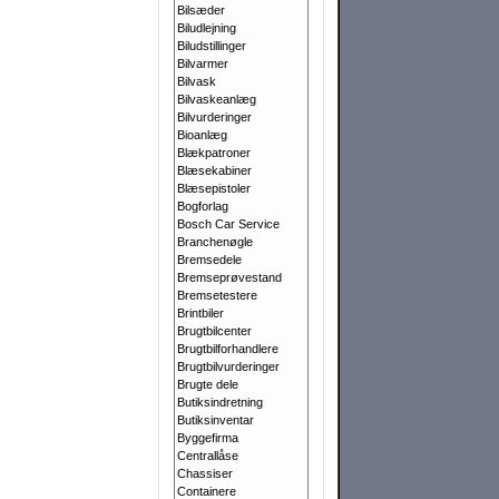
Bilsæder
Biludlejning
Biludstillinger
Bilvarmer
Bilvask
Bilvaskeanlæg
Bilvurderinger
Bioanlæg
Blækpatroner
Blæsekabiner
Blæsepistoler
Bogforlag
Bosch Car Service
Branchenøgle
Bremsedele
Bremseprøvestand
Bremsetestere
Brintbiler
Brugtbilcenter
Brugtbilforhandlere
Brugtbilvurderinger
Brugte dele
Butiksindretning
Butiksinventar
Byggefirma
Centrallåse
Chassiser
Containere