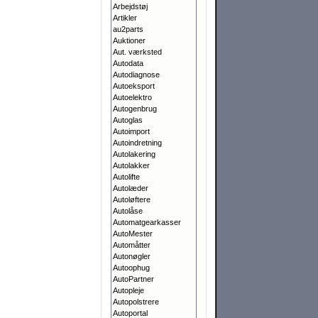
Arbejdstøj
Artikler
au2parts
Auktioner
Aut. værksted
Autodata
Autodiagnose
Autoeksport
Autoelektro
Autogenbrug
Autoglas
Autoimport
Autoindretning
Autolakering
Autolakker
Autolifte
Autolæder
Autoløftere
Autolåse
Automatgearkasser
AutoMester
Automåtter
Autonøgler
Autoophug
AutoPartner
Autopleje
Autopolstrere
Autoportal