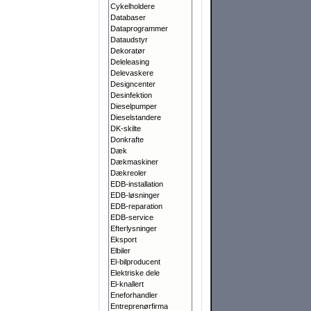
Cykelholdere
Databaser
Dataprogrammer
Dataudstyr
Dekoratør
Deleleasing
Delevaskere
Designcenter
Desinfektion
Dieselpumper
Dieselstandere
DK-skilte
Donkrafte
Dæk
Dækmaskiner
Dækreoler
EDB-installation
EDB-løsninger
EDB-reparation
EDB-service
Efterlysninger
Eksport
Elbiler
El-bilproducent
Elektriske dele
El-knallert
Eneforhandler
Entreprenørfirma