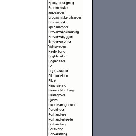
Epoxy-belægning
Ergonomiske
autosæder
Ergonomiske bilsæder
Ergonomiske
specialsæder
Erhvervsbeklædning
Erhvervsbyggeri
Erhvervscenter
Volkswagen
Fagforbund
Faglitteratur
Fagmesser
FAI
Fejemaskiner
Film og Video
Filtre
Finansiering
Firmabeklædning
Firmagaver
Fjedre
Fleet Management
Foreninger
Forhandlere
Forhandlerkæde
Forhandling
Forsikring
Forvarmning