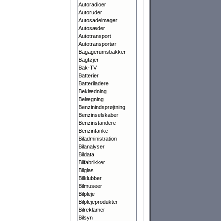
Autoradioer
Autoruder
Autosadelmager
Autosæder
Autotransport
Autotransportør
Bagagerumsbakker
Bagtøjer
Bak-TV
Batterier
Batteriladere
Beklædning
Belægning
Benzinindsprøjtning
Benzinselskaber
Benzinstandere
Benzintanke
Biladministration
Bilanalyser
Bildata
Bilfabrikker
Bilglas
Bilklubber
Bilmuseer
Bilpleje
Bilplejeprodukter
Bilreklamer
Bilsyn