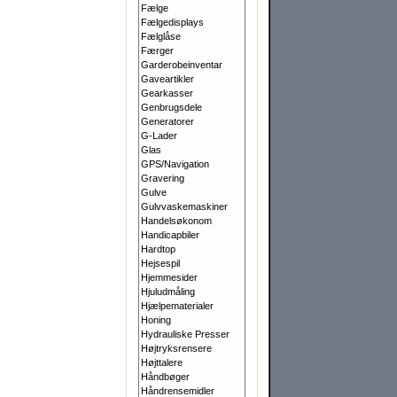
Fælge
Fælgedisplays
Fælglåse
Færger
Garderobeinventar
Gaveartikler
Gearkasser
Genbrugsdele
Generatorer
G-Lader
Glas
GPS/Navigation
Gravering
Gulve
Gulvvaskemaskiner
Handelsøkonom
Handicapbiler
Hardtop
Hejsespil
Hjemmesider
Hjuludmåling
Hjælpematerialer
Honing
Hydrauliske Presser
Højtryksrensere
Højttalere
Håndbøger
Håndrensemidler