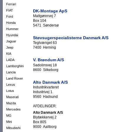
Ferrari
DK-Montage ApS
FIAT
Maltgørervej 7
Ford
Box 104
Honda
5471 Søndersø
Hummer
Hyundai
Støvsugerspecialisterne Danmark A/S
Jaguar
Teglvænget 63
7400 Herning
Jeep
KIA
V. Brøndum A/S
LADA
Sadolinsvej 18
Lamborghini
8600 Silkeborg
Lancia
Land Rover
Alto Danmark A/S
Lexus
Industrikvarteret
Lotus
Industrivej 1
9560 Hadsund
Maserati
Mazda
AFDELINGER:
Mercedes
Alto Danmark A/S
MG
Blytækkervej 2
Mini
Box 805
9000 Aallborg
Mitsubishi