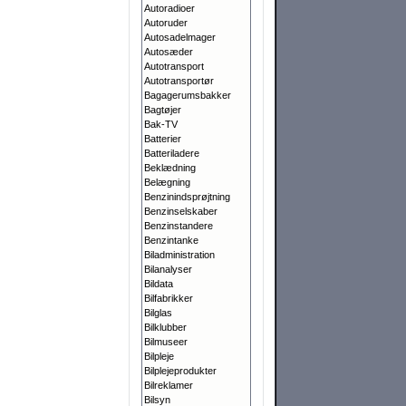
Autoradioer
Autoruder
Autosadelmager
Autosæder
Autotransport
Autotransportør
Bagagerumsbakker
Bagtøjer
Bak-TV
Batterier
Batteriladere
Beklædning
Belægning
Benzinindsprøjtning
Benzinselskaber
Benzinstandere
Benzintanke
Biladministration
Bilanalyser
Bildata
Bilfabrikker
Bilglas
Bilklubber
Bilmuseer
Bilpleje
Bilplejeprodukter
Bilreklamer
Bilsyn