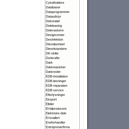
Cykelholdere
Databaser
Dataprogrammer
Dataudstyr
Dekoratør
Deleleasing
Delevaskere
Designcenter
Desinfektion
Dieselpumper
Dieselstandere
DK-skilte
Donkrafte
Dæk
Dækmaskiner
Dækreoler
EDB-installation
EDB-løsninger
EDB-reparation
EDB-service
Efterlysninger
Eksport
Elbiler
El-bilproducent
Elektriske dele
El-knallert
Eneforhandler
Entreprenørfirma