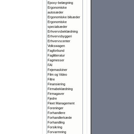
Epoxy-belægning
Ergonomiske
autosæder
Ergonomiske bilsæder
Ergonomiske
specialsæder
Erhvervsbeklædning
Erhvervsbyggeri
Erhvervscenter
Volkswagen
Fagforbund
Faglitteratur
Fagmesser
FAI
Fejemaskiner
Film og Video
Filtre
Finansiering
Firmabeklædning
Firmagaver
Fjedre
Fleet Management
Foreninger
Forhandlere
Forhandlerkæde
Forhandling
Forsikring
Forvarmning