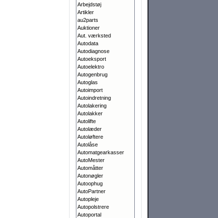
Arbejdstøj
Artikler
au2parts
Auktioner
Aut. værksted
Autodata
Autodiagnose
Autoeksport
Autoelektro
Autogenbrug
Autoglas
Autoimport
Autoindretning
Autolakering
Autolakker
Autolifte
Autolæder
Autoløftere
Autolåse
Automatgearkasser
AutoMester
Automåtter
Autonøgler
Autoophug
AutoPartner
Autopleje
Autopolstrere
Autoportal