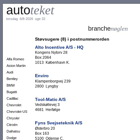
auto
teket
torsdag 6/8-2026 uge 32
branche
nøglen
Støvsugere (8) i postnummerorden
Alto Incentive A/S - HQ
Kongens Nytorv 28
Box 2064
Alfa Romeo
1013 København K.
Aston Martin
Audi
Enviro
Bentley
Klampenborgvej 239
BMW
2800 Lyngby
Bugatti
Cadillac
Tool-Matic A/S
Vedskøllevej 3
Chevrolet
4681 Herfølge
Chevrolet-US
Chrysler
Fyns Svejseteknik A/S
Citroën
Østerbro 20
Daihatsu
Box 163
Dodge
5100 Odense C.