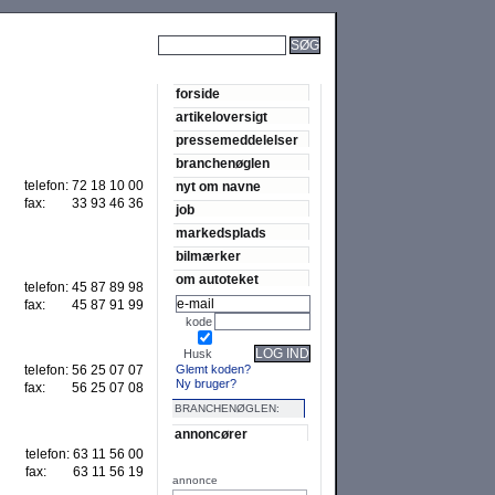
SØG
forside
artikeloversigt
pressemeddelelser
branchenøglen
telefon:
72 18 10 00
nyt om navne
fax:
33 93 46 36
job
markedsplads
bilmærker
om autoteket
telefon:
45 87 89 98
fax:
45 87 91 99
kode
LOG IND
Husk
Glemt koden?
telefon:
56 25 07 07
Ny bruger?
fax:
56 25 07 08
BRANCHENØGLEN:
annoncører
telefon:
63 11 56 00
fax:
63 11 56 19
annonce