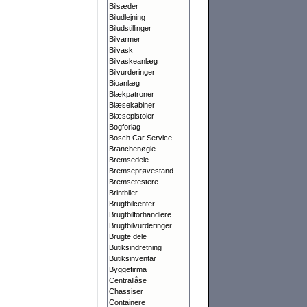
Bilsæder
Biludlejning
Biludstillinger
Bilvarmer
Bilvask
Bilvaskeanlæg
Bilvurderinger
Bioanlæg
Blækpatroner
Blæsekabiner
Blæsepistoler
Bogforlag
Bosch Car Service
Branchenøgle
Bremsedele
Bremseprøvestand
Bremsetestere
Brintbiler
Brugtbilcenter
Brugtbilforhandlere
Brugtbilvurderinger
Brugte dele
Butiksindretning
Butiksinventar
Byggefirma
Centrallåse
Chassiser
Containere