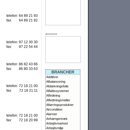
telefon:
64 89 21 93
fax:
64 89 21 92
annonce
telefon:
97 12 30 30
fax:
97 22 54 44
telefon:
86 82 43 66
fax:
86 80 33 63
BRANCHER
Additiver
Afbalancering
telefon:
72 18 21 00
Afdækningsfolie
fax:
72 18 21 11
Affaldssystemer
Affedtning
Affedtningsmidler
Aftørringsprodukter
Aircondition
Alarmer
telefon:
72 18 21 00
Anhængertræk
fax:
72 18 20 99
Arbejdsmarked
Arbejdsmiljø