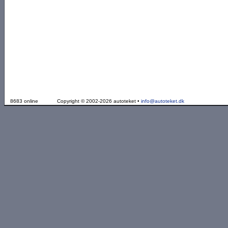
8683 online
Copyright © 2002-2026 autoteket •
info@autoteket.dk