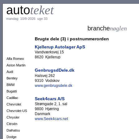
auto
teket
mandag 10/8-2026 uge 33
branche
nøglen
Brugte dele (3) i postnummerorden
Kjellerup Autolager ApS
Vandværksvej 15
8620 Kjellerup
Alfa Romeo
Aston Martin
GenbrugsdDele.dk
Audi
Halsvej 262
Bentley
9310 Vodskov
BMW
www.genbrugsdele.dk
Bugatti
Cadillac
Seek4cars A/S
Strømgade 2, 1. sal
Chevrolet
9800 Hjørring
Chevrolet-US
Danmark
Chrysler
www.Seek4cars.net
Citroën
Daihatsu
Dodge