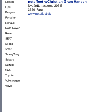
neteffect v/Christian Gram Hansen
Nissan
Nygårdterrasserne 203 E
Opel
3520 Farum
Peugeot
www.neteffect.dk
Porsche
Renault
Rolls-Royce
Rover
SEAT
Skoda
smart
SsangYong
Subaru
Suzuki
SAAB
Toyota
Volkswagen
Volvo