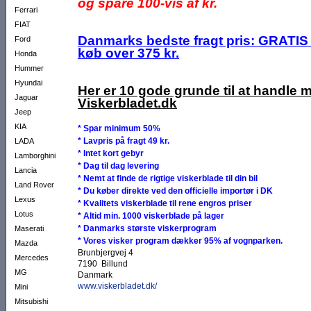
og spare 100-vis af kr.
Ferrari
FIAT
Danmarks bedste fragt pris: GRATIS 
Ford
køb over 375 kr.
Honda
Hummer
Hyundai
Her er 10 gode grunde til at handle 
Jaguar
Viskerbladet.dk
Jeep
KIA
* Spar minimum 50%
* Lavpris på fragt 49 kr.
LADA
* Intet kort gebyr
Lamborghini
* Dag til dag levering
Lancia
* Nemt at finde de rigtige viskerblade til din bil
Land Rover
* Du køber direkte ved den officielle importør i DK
Lexus
* Kvalitets viskerblade til rene engros priser
Lotus
* Altid min. 1000 viskerblade på lager
* Danmarks største viskerprogram
Maserati
* Vores visker program dækker 95% af vognparken.
Mazda
Brunbjergvej 4
Mercedes
7190 Billund
MG
Danmark
www.viskerbladet.dk/
Mini
Mitsubishi