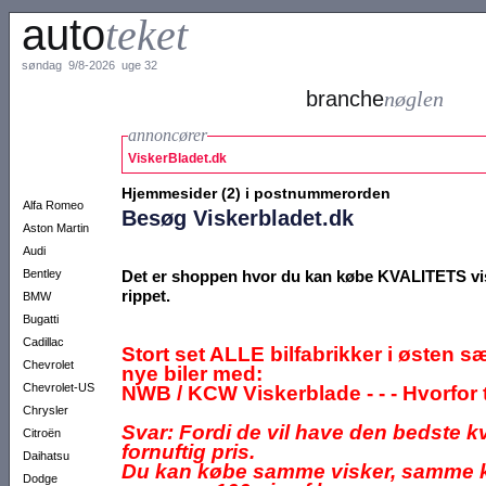
auto
teket
søndag 9/8-2026 uge 32
branche
nøglen
annoncører
ViskerBladet.dk
Hjemmesider (2) i postnummerorden
Alfa Romeo
Besøg Viskerbladet.dk
Aston Martin
Audi
Bentley
Det er shoppen hvor du kan købe KVALITETS vi
rippet.
BMW
Bugatti
Cadillac
Stort set ALLE bilfabrikker i østen s
Chevrolet
nye biler med:
Chevrolet-US
NWB / KCW Viskerblade - - - Hvorfor
Chrysler
Svar: Fordi de vil have den bedste kva
Citroën
fornuftig pris.
Daihatsu
Du kan købe samme visker, samme kv
Dodge