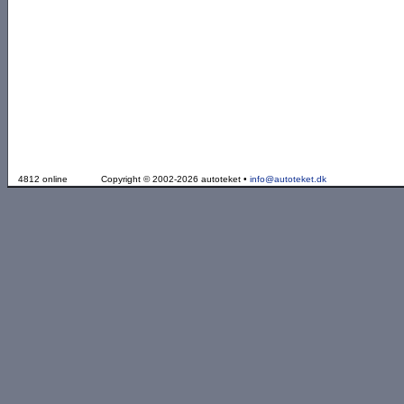
4812 online
Copyright © 2002-2026 autoteket •
info@autoteket.dk