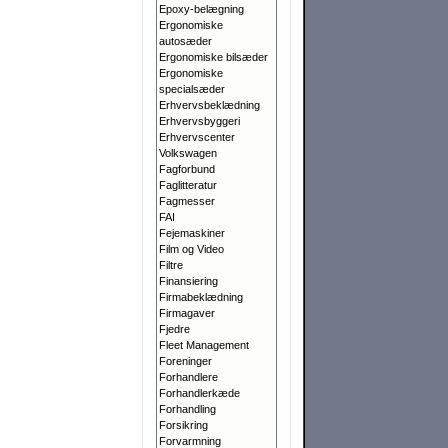
Epoxy-belægning
Ergonomiske
autosæder
Ergonomiske bilsæder
Ergonomiske
specialsæder
Erhvervsbeklædning
Erhvervsbyggeri
Erhvervscenter
Volkswagen
Fagforbund
Faglitteratur
Fagmesser
FAI
Fejemaskiner
Film og Video
Filtre
Finansiering
Firmabeklædning
Firmagaver
Fjedre
Fleet Management
Foreninger
Forhandlere
Forhandlerkæde
Forhandling
Forsikring
Forvarmning