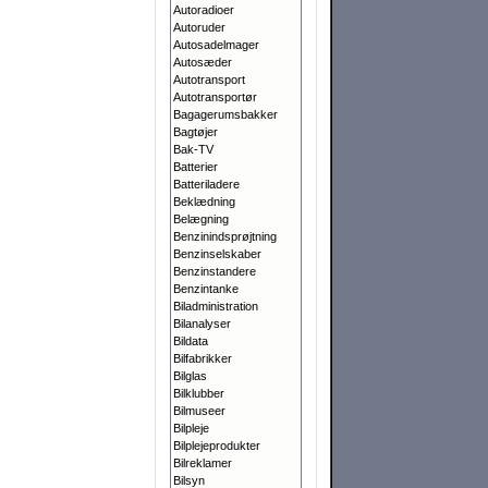
Autoradioer
Autoruder
Autosadelmager
Autosæder
Autotransport
Autotransportør
Bagagerumsbakker
Bagtøjer
Bak-TV
Batterier
Batteriladere
Beklædning
Belægning
Benzinindsprøjtning
Benzinselskaber
Benzinstandere
Benzintanke
Biladministration
Bilanalyser
Bildata
Bilfabrikker
Bilglas
Bilklubber
Bilmuseer
Bilpleje
Bilplejeprodukter
Bilreklamer
Bilsyn