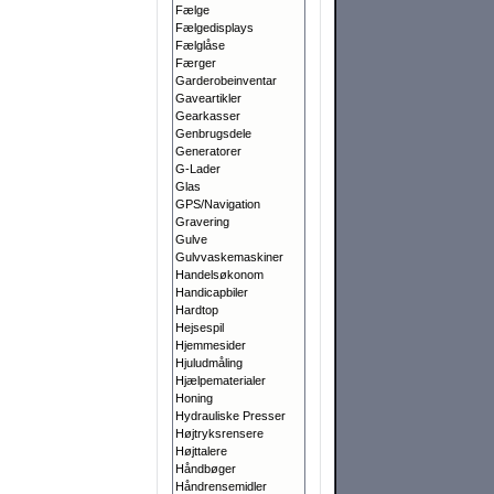
Fælge
Fælgedisplays
Fælglåse
Færger
Garderobeinventar
Gaveartikler
Gearkasser
Genbrugsdele
Generatorer
G-Lader
Glas
GPS/Navigation
Gravering
Gulve
Gulvvaskemaskiner
Handelsøkonom
Handicapbiler
Hardtop
Hejsespil
Hjemmesider
Hjuludmåling
Hjælpematerialer
Honing
Hydrauliske Presser
Højtryksrensere
Højttalere
Håndbøger
Håndrensemidler