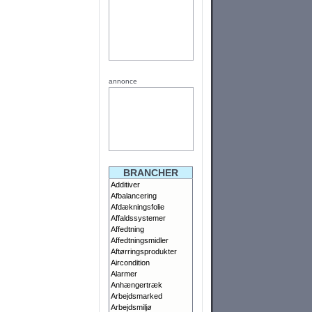
annonce
BRANCHER
Additiver
Afbalancering
Afdækningsfolie
Affaldssystemer
Affedtning
Affedtningsmidler
Aftørringsprodukter
Aircondition
Alarmer
Anhængertræk
Arbejdsmarked
Arbejdsmiljø