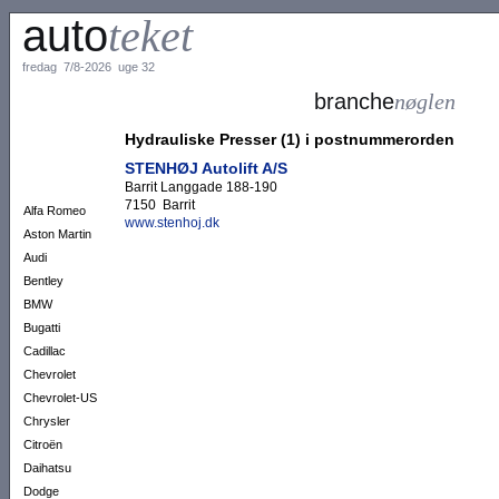
auto
teket
fredag 7/8-2026 uge 32
branche
nøglen
Hydrauliske Presser (1) i postnummerorden
STENHØJ Autolift A/S
Barrit Langgade 188-190
7150 Barrit
Alfa Romeo
www.stenhoj.dk
Aston Martin
Audi
Bentley
BMW
Bugatti
Cadillac
Chevrolet
Chevrolet-US
Chrysler
Citroën
Daihatsu
Dodge