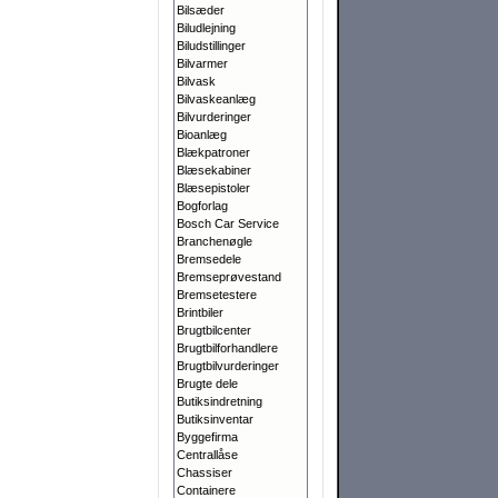
Bilsæder
Biludlejning
Biludstillinger
Bilvarmer
Bilvask
Bilvaskeanlæg
Bilvurderinger
Bioanlæg
Blækpatroner
Blæsekabiner
Blæsepistoler
Bogforlag
Bosch Car Service
Branchenøgle
Bremsedele
Bremseprøvestand
Bremsetestere
Brintbiler
Brugtbilcenter
Brugtbilforhandlere
Brugtbilvurderinger
Brugte dele
Butiksindretning
Butiksinventar
Byggefirma
Centrallåse
Chassiser
Containere