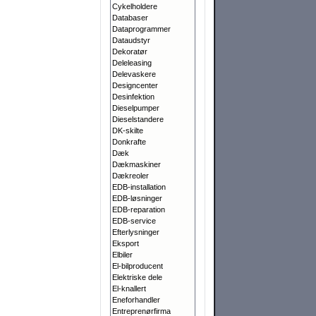
Cykelholdere
Databaser
Dataprogrammer
Dataudstyr
Dekoratør
Deleleasing
Delevaskere
Designcenter
Desinfektion
Dieselpumper
Dieselstandere
DK-skilte
Donkrafte
Dæk
Dækmaskiner
Dækreoler
EDB-installation
EDB-løsninger
EDB-reparation
EDB-service
Efterlysninger
Eksport
Elbiler
El-bilproducent
Elektriske dele
El-knallert
Eneforhandler
Entreprenørfirma