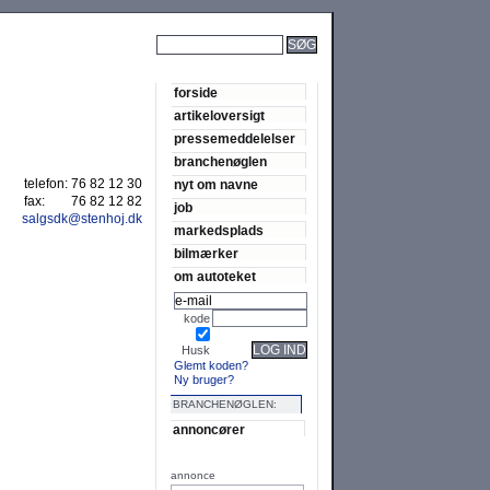
SØG
forside
artikeloversigt
pressemeddelelser
branchenøglen
telefon:
76 82 12 30
nyt om navne
fax:
76 82 12 82
job
salgsdk@stenhoj.dk
markedsplads
bilmærker
om autoteket
kode
LOG IND
Husk
Glemt koden?
Ny bruger?
BRANCHENØGLEN:
annoncører
annonce