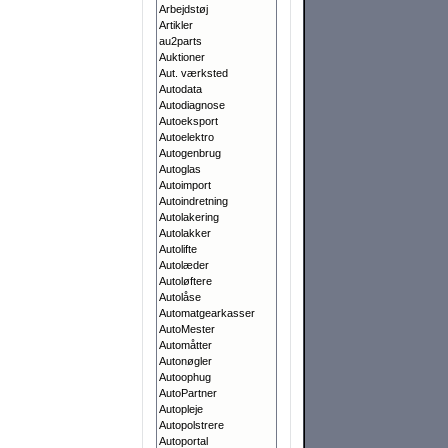
Arbejdstøj
Artikler
au2parts
Auktioner
Aut. værksted
Autodata
Autodiagnose
Autoeksport
Autoelektro
Autogenbrug
Autoglas
Autoimport
Autoindretning
Autolakering
Autolakker
Autolifte
Autolæder
Autoløftere
Autolåse
Automatgearkasser
AutoMester
Automåtter
Autonøgler
Autoophug
AutoPartner
Autopleje
Autopolstrere
Autoportal