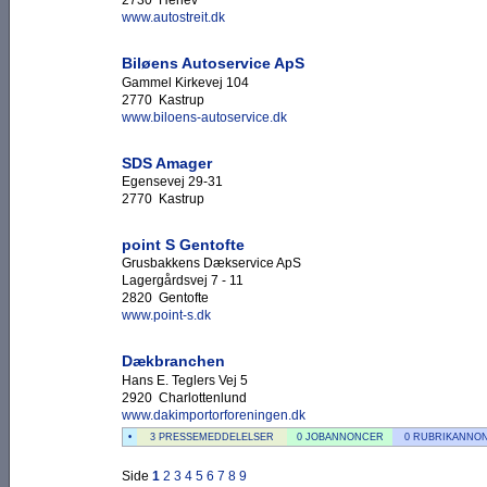
2730 Herlev
www.autostreit.dk
Biløens Autoservice ApS
Gammel Kirkevej 104
2770 Kastrup
www.biloens-autoservice.dk
SDS Amager
Egensevej 29-31
2770 Kastrup
point S Gentofte
Grusbakkens Dækservice ApS
Lagergårdsvej 7 - 11
2820 Gentofte
www.point-s.dk
Dækbranchen
Hans E. Teglers Vej 5
2920 Charlottenlund
www.dakimportorforeningen.dk
•
3 PRESSEMEDDELELSER
0 JOBANNONCER
0 RUBRIKANNO
Side
1
2
3
4
5
6
7
8
9