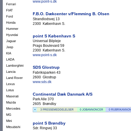
www.point-s.dk
Ferrari
FIAT
F.B.O. Dækcenter v/Flemming B. Olsen
Ford
Strandlodsvej 13
Honda
2300 København S.
Hummer
Hyundai
point S København S
Universal Bilpleje
Jaguar
Prags Boulevard 59
Jeep
2300 København S.
KIA
www.point-s.dk
LADA
Lamborghini
SDS Glostrup
Lancia
Fabriksparken 43
2600 Glostrup
Land Rover
www.sds.dk
Lexus
Lotus
Continental Dæk Danmark A/S
Maserati
Park Alle 370
Mazda
2605 Brøndby
Mercedes
•
3 PRESSEMEDDELELSER
0 JOBANNONCER
0 RUBRIKANNO
MG
Mini
point S Brøndby
Mitsubishi
Sdr. Ringvej 33