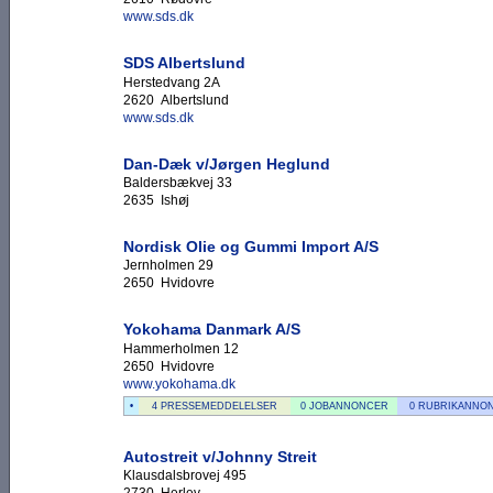
www.sds.dk
SDS Albertslund
Herstedvang 2A
2620 Albertslund
www.sds.dk
Dan-Dæk v/Jørgen Heglund
Baldersbækvej 33
2635 Ishøj
Nordisk Olie og Gummi Import A/S
Jernholmen 29
2650 Hvidovre
Yokohama Danmark A/S
Hammerholmen 12
2650 Hvidovre
www.yokohama.dk
•
4 PRESSEMEDDELELSER
0 JOBANNONCER
0 RUBRIKANNO
Autostreit v/Johnny Streit
Klausdalsbrovej 495