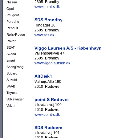
2605 Brøndby
Nissan
www.point-s.dk
Opel
Peugeot
SDS Brøndby
Porsche
Ringager 16
Renault
2605 Brøndby
Rolls-Royce
www.sds.dk
Rover
Viggo Laursen A/S - København
SEAT
Vallensbækvej 47
Skoda
2605 Brøndby
smart
www.viggolaursen.dk
SsangYong
Subaru
AltDæk'r
Suzuki
Valhøjs Allè 190
2610 Rødovre
SAAB
Toyota
point S Rødovre
Volkswagen
Islevdalsvej 100
Volvo
2610 Rødovre
www.point-s.dk
SDS Rødovre
Islevdalvej 101
2610 Rødovre