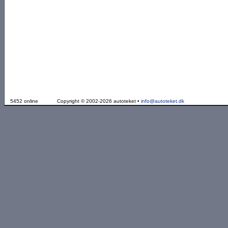
5452 online
Copyright © 2002-2026 autoteket •
info@autoteket.dk