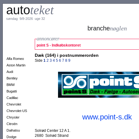
auto
teket
søndag 9/8-2026 uge 32
branche
nøglen
annoncører
point S - Indkøbskontoret
Dæk (164) i postnummerorden
Alfa Romeo
Side
1
2
3
4
5
6
7
8
9
Aston Martin
Audi
Bentley
BMW
Bugatti
Cadillac
Chevrolet
Chevrolet-US
www.point-s.dk
Chrysler
Citroën
Daihatsu
Solrød Center 12 A 1.
2680 Solrød Strand
Dodge