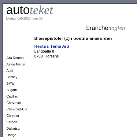
auto
teket
lørdag 8/8-2026 uge 32
branche
nøglen
Blæsepistoler (1) i postnummerorden
Rectus Tema A/S
Langballe 8
8700 Horsens
Alfa Romeo
Aston Martin
Audi
Bentley
BMW
Bugatti
Cadillac
Chevrolet
Chevrolet-US
Chrysler
Citroën
Daihatsu
Dodge