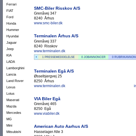
Ferrari
SMC-Biler Risskov A/S
FIAT
Grenåvej 347
Ford
8240 Århus
www.smc-biler.dk
Honda
Hummer
Terminalen Århus A/S
Hyundai
Grenåvej 337
Jaguar
8240 Risskov
Jeep
www.terminalen.dk
KIA
•
1 PRESSEMEDDELELSE
0 JOBANNONCER
0 RUBRIKANNO
LADA
Lamborghini
Terminalen Egå A/S
Lancia
Øsselbjergvej 25
8250 Århus
Land Rover
www.terminalen.dk
i
Lexus
Lotus
VIA Biler Egå
Maserati
Grenåvej 465
Mazda
8250 Egå
Mercedes
www.viabiler.dk
MG
Mini
American Auto Aarhus A/S
Hasselager Alle 3
Mitsubishi