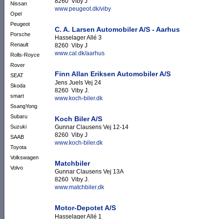
8260 Viby J
Nissan
www.peugeot.dk/viby
Opel
Peugeot
C. A. Larsen Automobiler A/S - Aarhus
Porsche
Hasselager Allé 3
Renault
8260 Viby J
www.cal.dk/aarhus
Rolls-Royce
Rover
Finn Allan Eriksen Automobiler A/S
SEAT
Jens Juels Vej 24
Skoda
8260 Viby J.
smart
www.koch-biler.dk
SsangYong
Subaru
Koch Biler A/S
Gunnar Clausens Vej 12-14
Suzuki
8260 Viby J
SAAB
www.koch-biler.dk
Toyota
Volkswagen
Matchbiler
Volvo
Gunnar Clausens Vej 13A
8260 Viby J.
www.matchbiler.dk
Motor-Depotet A/S
Hasselager Allé 1