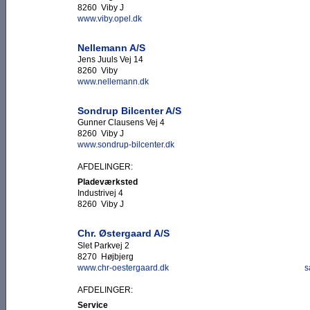
8260 Viby J
www.viby.opel.dk
Nellemann A/S
Jens Juuls Vej 14
8260 Viby
www.nellemann.dk
Sondrup Bilcenter A/S
Gunner Clausens Vej 4
8260 Viby J
www.sondrup-bilcenter.dk
AFDELINGER:
Pladeværksted
Industrivej 4
8260 Viby J
Chr. Østergaard A/S
Slet Parkvej 2
8270 Højbjerg
www.chr-oestergaard.dk
s
AFDELINGER:
Service