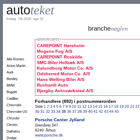
auto
teket
fredag 7/8-2026 uge 32
branche
nøglen
annoncører
CAREPOINT Hørsholm
Mogens Fog A/S
CAREPOINT Roskilde
Alfa Romeo
SMC-Biler Holbæk A/S
Aston Martin
Kalundborg Motor Co. A/S
Audi
Odsherred Motor Co. A/S
Bentley
Hans Welling Biler A/S
Buchardt Auto
BMW
Bjergby Autoværksted A/S
Bugatti
Cadillac
Forhandlere (892) i postnummerorden
Chevrolet
Side
1
2
3
4
5
6
7
8
9
10
11
12
13
14
15
16
17
18
19
20
21
22
30
31
32
33
34
35
36
37
38
39
40
41
42
43
44
45
Chevrolet-US
Chrysler
Porsche Center Jylland
Citroën
Grenåvej 347
8240 Århus
Daihatsu
www.porsche.dk
Dodge