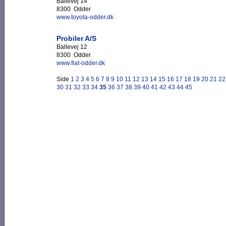
Ballevej 14
8300 Odder
www.toyota-odder.dk
Probiler A/S
Ballevej 12
8300 Odder
www.fiat-odder.dk
Side
1
2
3
4
5
6
7
8
9
10
11
12
13
14
15
16
17
18
19
20
21
22
30
31
32
33
34
35
36
37
38
39
40
41
42
43
44
45