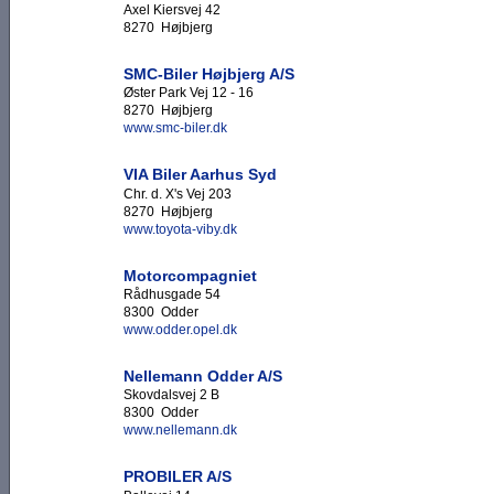
Axel Kiersvej 42
8270 Højbjerg
SMC-Biler Højbjerg A/S
Øster Park Vej 12 - 16
8270 Højbjerg
www.smc-biler.dk
VIA Biler Aarhus Syd
Chr. d. X's Vej 203
8270 Højbjerg
www.toyota-viby.dk
Motorcompagniet
Rådhusgade 54
8300 Odder
www.odder.opel.dk
Nellemann Odder A/S
Skovdalsvej 2 B
8300 Odder
www.nellemann.dk
PROBILER A/S