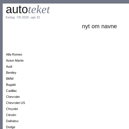
auto
teket
fredag 7/8-2026 uge 32
nyt om navne
Alfa Romeo
Aston Martin
Audi
Bentley
BMW
Bugatti
Cadillac
Chevrolet
Chevrolet-US
Chrysler
Citroën
Daihatsu
Dodge