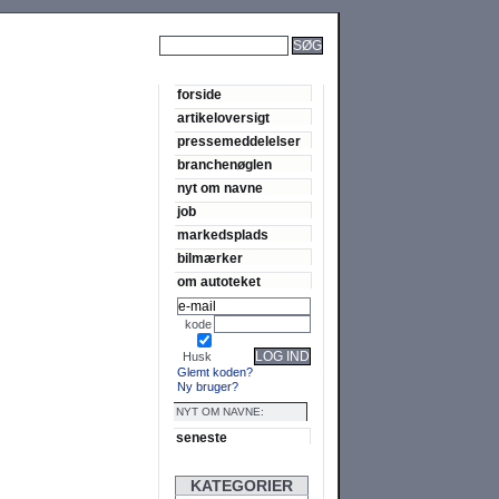
SØG
forside
artikeloversigt
pressemeddelelser
branchenøglen
nyt om navne
job
markedsplads
bilmærker
om autoteket
kode
LOG IND
Husk
Glemt koden?
Ny bruger?
NYT OM NAVNE:
seneste
KATEGORIER