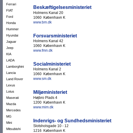
Ferrari
Beskæftigelsesministeriet
FIAT
Holmens Kanal 20
Ford
1060 København K
www.bm.dk
Honda
Hummer
Forsvarsministeriet
Hyundai
Holmens Kanal 42
Jaguar
1060 København K
Jeep
www.fmn.dk
KIA
LADA
Socialministeriet
Lamborghini
Holmens Kanal 2
Lancia
1060 København K
www.sm.dk
Land Rover
Lexus
Miljøministeriet
Lotus
Højbro Plads 4
Maserati
1200 København K
Mazda
www.mim.dk
Mercedes
MG
Indenrigs- og Sundhedsministeriet
Mini
Slotsholsgade 10 - 12
Mitsubishi
1216 København K