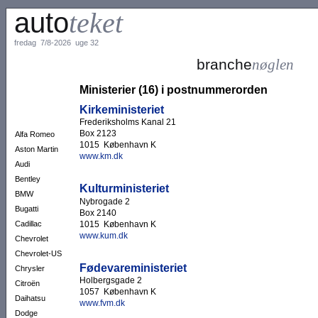
auto
teket
fredag 7/8-2026 uge 32
branche
nøglen
Ministerier (16) i postnummerorden
Kirkeministeriet
Frederiksholms Kanal 21
Box 2123
Alfa Romeo
1015 København K
Aston Martin
www.km.dk
Audi
Bentley
Kulturministeriet
BMW
Nybrogade 2
Bugatti
Box 2140
1015 København K
Cadillac
www.kum.dk
Chevrolet
Chevrolet-US
Fødevareministeriet
Chrysler
Holbergsgade 2
Citroën
1057 København K
Daihatsu
www.fvm.dk
Dodge