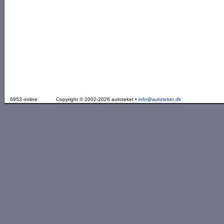
6953 online
Copyright © 2002-2026 autoteket •
info@autoteket.dk