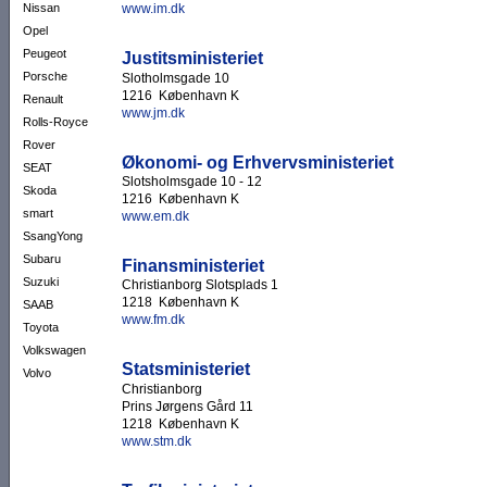
Nissan
www.im.dk
Opel
Peugeot
Justitsministeriet
Porsche
Slotholmsgade 10
1216 København K
Renault
www.jm.dk
Rolls-Royce
Rover
Økonomi- og Erhvervsministeriet
SEAT
Slotsholmsgade 10 - 12
Skoda
1216 København K
smart
www.em.dk
SsangYong
Subaru
Finansministeriet
Suzuki
Christianborg Slotsplads 1
1218 København K
SAAB
www.fm.dk
Toyota
Volkswagen
Statsministeriet
Volvo
Christianborg
Prins Jørgens Gård 11
1218 København K
www.stm.dk