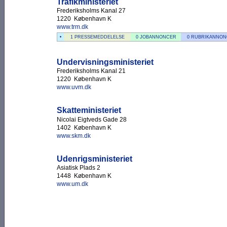
Trafikministeriet
Frederiksholms Kanal 27
1220 København K
www.trm.dk
•
1 PRESSEMEDDELELSE
0 JOBANNONCER
0 RUBRIKANNO
Undervisningsministeriet
Frederiksholms Kanal 21
1220 København K
www.uvm.dk
Skatteministeriet
Nicolai Eigtveds Gade 28
1402 København K
www.skm.dk
Udenrigsministeriet
Asiatisk Plads 2
1448 København K
www.um.dk