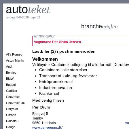
auto
teket
lørdag 8/8-2026 uge 32
branche
nøglen
annoncører
Vognmand Per Ørum Jensen
Lastbiler (2) i postnummerorden
Alfa Romeo
Velkommen
Aston Martin
Vi tilbyder Container-udlejning til alle formål. Derudov
Audi
Containere i alle størrelser
Bentley
Transport af køle- og frysevarer
BMW
Entréprenørkørsel
Bugatti
Industrirenovation
Cadillac
Krankørsel
Chevrolet
Med venlig hilsen
Chevrolet-US
Per Ørum
Chrysler
Bjergvej 5
Citroën
Tornby
Daihatsu
9850 Hirtshals
v
Dodge
www.per-oerum.dk/