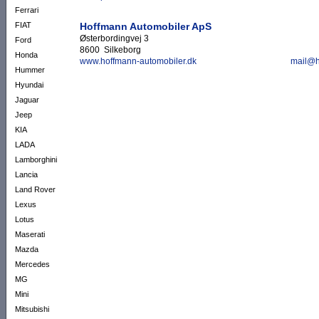
Ferrari
Hoffmann Automobiler ApS
FIAT
Østerbordingvej 3
Ford
8600 Silkeborg
Honda
www.hoffmann-automobiler.dk
mail@h
Hummer
Hyundai
Jaguar
Jeep
KIA
LADA
Lamborghini
Lancia
Land Rover
Lexus
Lotus
Maserati
Mazda
Mercedes
MG
Mini
Mitsubishi