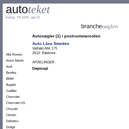
auto
teket
fredag 7/8-2026 uge 32
branche
nøglen
Autonøgler (1) i postnummerorden
Auto Låse Smeden
Valhøjs Allé 175
2610 Rødovre
Alfa Romeo
Aston Martin
AFDELINGER:
Audi
Døgnvagt
Bentley
BMW
Bugatti
Cadillac
Chevrolet
Chevrolet-US
Chrysler
Citroën
Daihatsu
Dodge