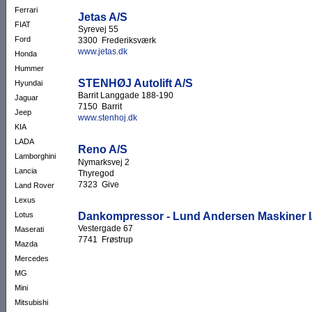
Ferrari
Jetas A/S
FIAT
Syrevej 55
Ford
3300 Frederiksværk
www.jetas.dk
Honda
Hummer
STENHØJ Autolift A/S
Hyundai
Barrit Langgade 188-190
Jaguar
7150 Barrit
Jeep
www.stenhoj.dk
KIA
LADA
Reno A/S
Lamborghini
Nymarksvej 2
Lancia
Thyregod
7323 Give
Land Rover
Lexus
Dankompressor - Lund Andersen Maskiner I
Lotus
Vestergade 67
Maserati
7741 Frøstrup
Mazda
Mercedes
MG
Mini
Mitsubishi