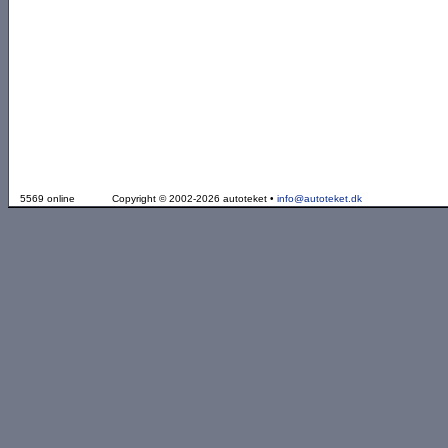
5569 online
Copyright © 2002-2026 autoteket •
info@autoteket.dk