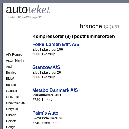
auto
teket
torsdag 6/8-2026 uge 32
branche
nøglen
Kompressorer (8) i postnummerorden
Folke-Larsen Eftf. A/S
Ejby Industrivej 106
2600 Glostrup
Alfa Romeo
Aston Martin
Granzow A/S
Audi
Ejby Industrivej 26
Bentley
2600 Glostrup
BMW
Bugatti
Metabo Danmark A/S
Cadillac
Marielundsvej 48 C
Chevrolet
2730 Herlev
Chevrolet-US
Chrysler
Palm's Auto
Citroën
Skovlunde Byvej 96
Daihatsu
2740 Skovlunde
Dodge