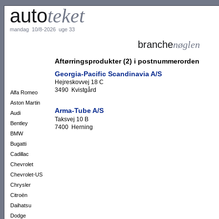
auto
teket
mandag 10/8-2026 uge 33
branche
nøglen
Aftørringsprodukter (2) i postnummerorden
Georgia-Pacific Scandinavia A/S
Hejreskovvej 18 C
3490 Kvistgård
Alfa Romeo
Aston Martin
Arma-Tube A/S
Audi
Taksvej 10 B
Bentley
7400 Herning
BMW
Bugatti
Cadillac
Chevrolet
Chevrolet-US
Chrysler
Citroën
Daihatsu
Dodge