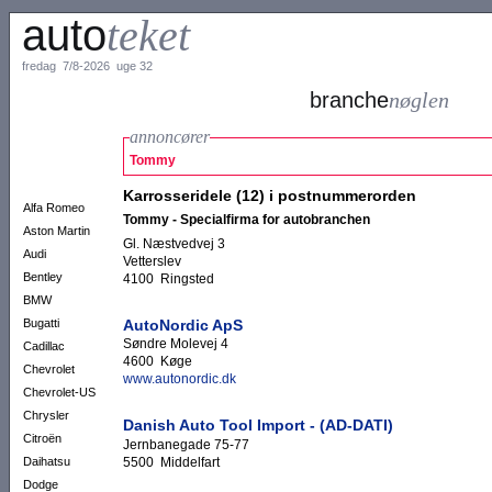
auto
teket
fredag 7/8-2026 uge 32
branche
nøglen
annoncører
Tommy
Karrosseridele (12) i postnummerorden
Alfa Romeo
Tommy - Specialfirma for autobranchen
Aston Martin
Gl. Næstvedvej 3
Audi
Vetterslev
Bentley
4100 Ringsted
BMW
Bugatti
AutoNordic ApS
Søndre Molevej 4
Cadillac
4600 Køge
Chevrolet
www.autonordic.dk
Chevrolet-US
Chrysler
Danish Auto Tool Import - (AD-DATI)
Citroën
Jernbanegade 75-77
5500 Middelfart
Daihatsu
Dodge