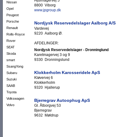
Hjulmagervej 5
Nissan
8800 Viborg
Opel
www.jpgroup.dk
Peugeot
Porsche
Nordjysk Reservedelslager Aalborg A/S
Renault
Vardevej
9220 Aalborg Ø.
Rolls-Royce
Rover
AFDELINGER:
SEAT
Nordjysk Reservedelslager - Dronninglund
Skoda
Karetmagervej 3 og 9
9330 Dronningslund
smart
SsangYong
Klokkerholm Karosseridele ApS
Subaru
Kløvervej 6
Suzuki
Klokkerholm
SAAB
9320 Hjallerup
Toyota
Volkswagen
Bjerregrav Autoophug ApS
Volvo
Gl. Ålborgvej 53
Bjerregrav
9632 Møldrup