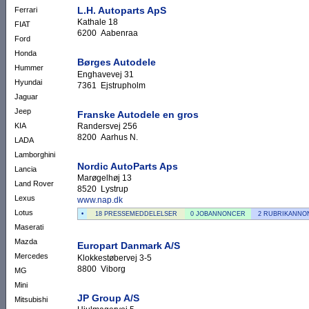
L.H. Autoparts ApS
Ferrari
Kathale 18
FIAT
6200 Aabenraa
Ford
Honda
Børges Autodele
Hummer
Enghavevej 31
Hyundai
7361 Ejstrupholm
Jaguar
Jeep
Franske Autodele en gros
Randersvej 256
KIA
8200 Aarhus N.
LADA
Lamborghini
Nordic AutoParts Aps
Lancia
Marøgelhøj 13
Land Rover
8520 Lystrup
Lexus
www.nap.dk
Lotus
•
18 PRESSEMEDDELELSER
0 JOBANNONCER
2 RUBRIKANNO
Maserati
Mazda
Europart Danmark A/S
Mercedes
Klokkestøbervej 3-5
8800 Viborg
MG
Mini
JP Group A/S
Mitsubishi