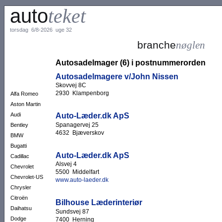
auto
teket
torsdag 6/8-2026 uge 32
branche
nøglen
Autosadelmager (6) i postnummerorden
Autosadelmagere v/John Nissen
Skovvej 8C
2930 Klampenborg
Alfa Romeo
Aston Martin
Auto-Læder.dk ApS
Audi
Spanagervej 25
Bentley
4632 Bjæverskov
BMW
Bugatti
Auto-Læder.dk ApS
Cadillac
Alsvej 4
Chevrolet
5500 Middelfart
Chevrolet-US
www.auto-laeder.dk
Chrysler
Citroën
Bilhouse Læderinteriør
Daihatsu
Sundsvej 87
Dodge
7400 Herning