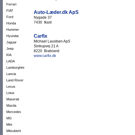
Ferrari
FIAT
Auto-Læder.dk ApS
Ford
Nygade 37
7430 Ikast
Honda
Hummer
Carfix
Hyundai
Michael Laustsen ApS
Jaguar
Sintrupvej 21 A
Jeep
8220 Brabrand
KIA
www.carfix.dk
LADA
Lamborghini
Lancia
Land Rover
Lexus
Lotus
Maserati
Mazda
Mercedes
MG
Mini
Mitsubishi