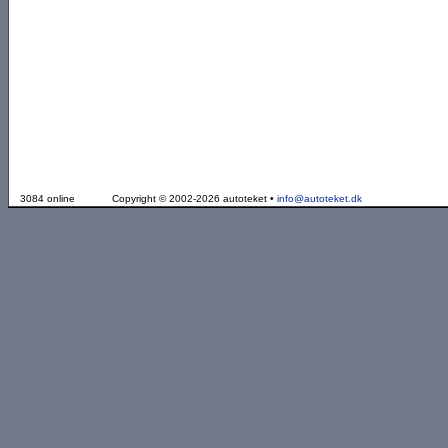
3084 online
Copyright © 2002-2026 autoteket •
info@autoteket.dk