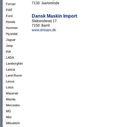
7130 Juelsminde
Ferrari
FIAT
Dansk Maskin Import
Ford
Staksrodevej 17
Honda
7150 Barrit
Hummer
www.dmiaps.dk
Hyundai
Jaguar
Jeep
KIA
LADA
Lamborghini
Lancia
Land Rover
Lexus
Lotus
Maserati
Mazda
Mercedes
MG
Mini
Mitsubishi