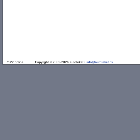
7122 online
Copyright © 2002-2026 autoteket •
info@autoteket.dk