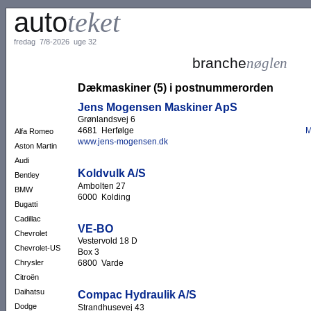
auto
teket
fredag 7/8-2026 uge 32
branche
nøglen
Dækmaskiner (5) i postnummerorden
Jens Mogensen Maskiner ApS
Grønlandsvej 6
4681 Herfølge
M
Alfa Romeo
www.jens-mogensen.dk
Aston Martin
Audi
Koldvulk A/S
Bentley
Ambolten 27
BMW
6000 Kolding
Bugatti
Cadillac
VE-BO
Chevrolet
Vestervold 18 D
Chevrolet-US
Box 3
Chrysler
6800 Varde
Citroën
Daihatsu
Compac Hydraulik A/S
Dodge
Strandhusevej 43