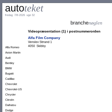
auto
teket
fredag 7/8-2026 uge 32
branche
nøglen
Videopræsentation (1) i postnummerorden
Alfa Film Company
Venslev Strrand 1
4050 Skibby
Alfa Romeo
Aston Martin
Audi
Bentley
BMW
Bugatti
Cadillac
Chevrolet
Chevrolet-US
Chrysler
Citroën
Daihatsu
Dodge