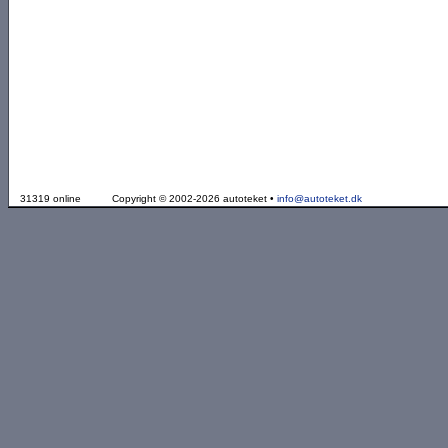
31319 online
Copyright © 2002-2026 autoteket •
info@autoteket.dk