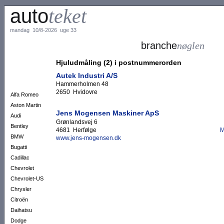
auto
teket
mandag 10/8-2026 uge 33
branche
nøglen
Hjuludmåling (2) i postnummerorden
Autek Industri A/S
Hammerholmen 48
2650 Hvidovre
Alfa Romeo
Aston Martin
Jens Mogensen Maskiner ApS
Audi
Grønlandsvej 6
Bentley
4681 Herfølge
M
BMW
www.jens-mogensen.dk
Bugatti
Cadillac
Chevrolet
Chevrolet-US
Chrysler
Citroën
Daihatsu
Dodge