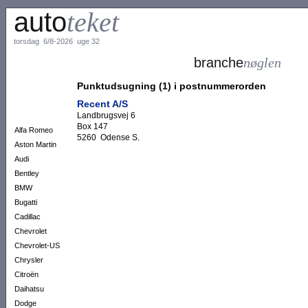
auto
teket
torsdag 6/8-2026 uge 32
branche
nøglen
Punktudsugning (1) i postnummerorden
Recent A/S
Landbrugsvej 6
Box 147
Alfa Romeo
5260 Odense S.
Aston Martin
Audi
Bentley
BMW
Bugatti
Cadillac
Chevrolet
Chevrolet-US
Chrysler
Citroën
Daihatsu
Dodge