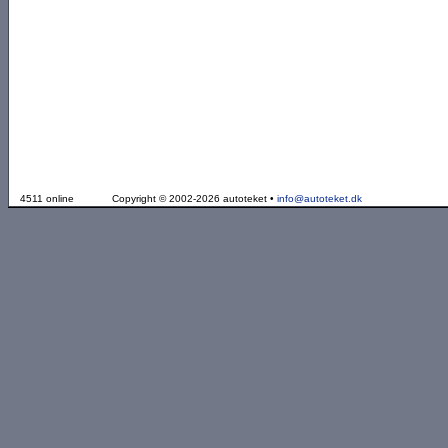
4511 online
Copyright © 2002-2026 autoteket •
info@autoteket.dk