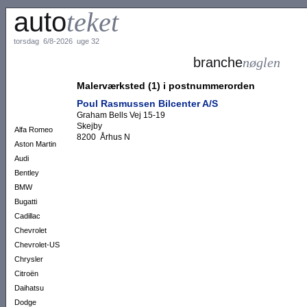
auto
teket
torsdag 6/8-2026 uge 32
branche
nøglen
Malerværksted (1) i postnummerorden
Poul Rasmussen Bilcenter A/S
Graham Bells Vej 15-19
Skejby
Alfa Romeo
8200 Århus N
Aston Martin
Audi
Bentley
BMW
Bugatti
Cadillac
Chevrolet
Chevrolet-US
Chrysler
Citroën
Daihatsu
Dodge