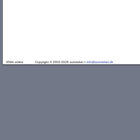
6584 online
Copyright © 2002-2026 autoteket •
info@autoteket.dk