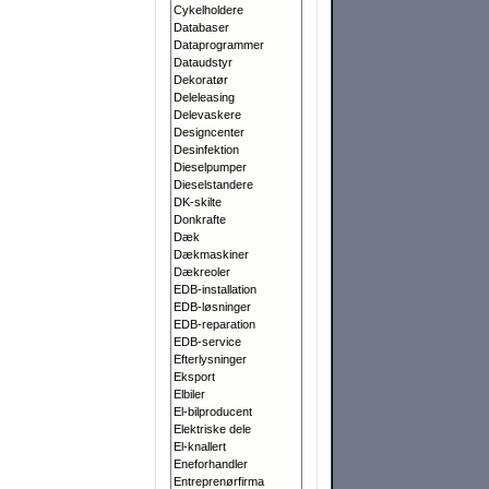
Cykelholdere
Databaser
Dataprogrammer
Dataudstyr
Dekoratør
Deleleasing
Delevaskere
Designcenter
Desinfektion
Dieselpumper
Dieselstandere
DK-skilte
Donkrafte
Dæk
Dækmaskiner
Dækreoler
EDB-installation
EDB-løsninger
EDB-reparation
EDB-service
Efterlysninger
Eksport
Elbiler
El-bilproducent
Elektriske dele
El-knallert
Eneforhandler
Entreprenørfirma