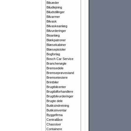
Bilsæder
Biludlejning
Biludstillinger
Bilvarmer
Bilvask
Bilvaskeanlæg
Bilvurderinger
Bioanlæg
Blækpatroner
Blæsekabiner
Blæsepistoler
Bogforlag
Bosch Car Service
Branchenøgle
Bremsedele
Bremseprøvestand
Bremsetestere
Brintbiler
Brugtbilcenter
Brugtbilforhandlere
Brugtbilvurderinger
Brugte dele
Butiksindretning
Butiksinventar
Byggefirma
Centrallåse
Chassiser
Containere