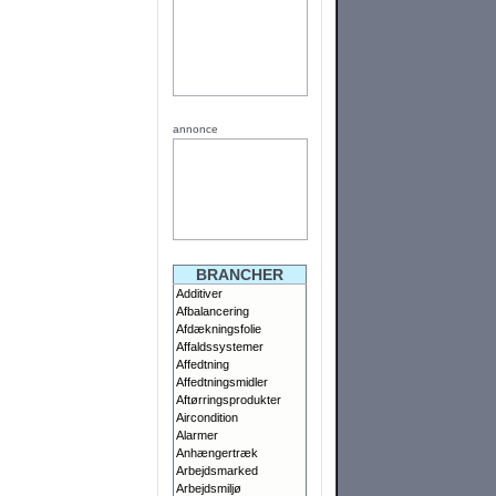
annonce
BRANCHER
Additiver
Afbalancering
Afdækningsfolie
Affaldssystemer
Affedtning
Affedtningsmidler
Aftørringsprodukter
Aircondition
Alarmer
Anhængertræk
Arbejdsmarked
Arbejdsmiljø