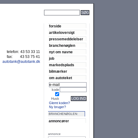
SØG
forside
artikeloversigt
pressemeddelelser
branchenøglen
telefon:
43 53 33 11
nyt om navne
fax:
43 53 75 41
job
autotank@autotank.dk
markedsplads
bilmærker
om autoteket
kode
LOG IND
Husk
Glemt koden?
Ny bruger?
BRANCHENØGLEN:
annoncører
annonce