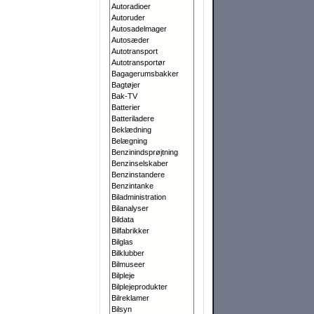
Autoradioer
Autoruder
Autosadelmager
Autosæder
Autotransport
Autotransportør
Bagagerumsbakker
Bagtøjer
Bak-TV
Batterier
Batteriladere
Beklædning
Belægning
Benzinindsprøjtning
Benzinselskaber
Benzinstandere
Benzintanke
Biladministration
Bilanalyser
Bildata
Bilfabrikker
Bilglas
Bilklubber
Bilmuseer
Bilpleje
Bilplejeprodukter
Bilreklamer
Bilsyn