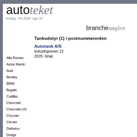
auto
teket
fredag 7/8-2026 uge 32
branche
nøglen
Tankudstyr (1) i postnummerorden
Autotank A/S
Industrigrenen 15
2635 Ishøj
Alfa Romeo
Aston Martin
Audi
Bentley
BMW
Bugatti
Cadillac
Chevrolet
Chevrolet-US
Chrysler
Citroën
Daihatsu
Dodge