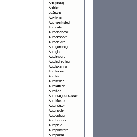
Arbejdstøj
Artikler
au2parts
Auktioner
Aut. værksted
Autodata
Autodiagnose
Autoeksport
Autoelektro
Autogenbrug
Autoglas
Autoimport
Autoindretning
Autolakering
Autolakker
Autolifte
Autolæder
Autoløftere
Autolåse
Automatgearkasser
AutoMester
Automåtter
Autonøgler
Autoophug
AutoPartner
Autopleje
Autopolstrere
Autoportal