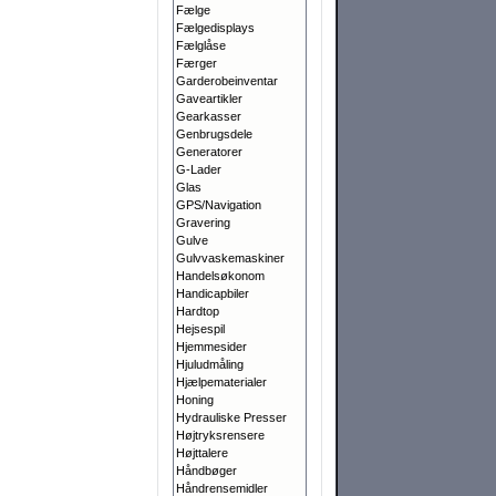
Fælge
Fælgedisplays
Fælglåse
Færger
Garderobeinventar
Gaveartikler
Gearkasser
Genbrugsdele
Generatorer
G-Lader
Glas
GPS/Navigation
Gravering
Gulve
Gulvvaskemaskiner
Handelsøkonom
Handicapbiler
Hardtop
Hejsespil
Hjemmesider
Hjuludmåling
Hjælpematerialer
Honing
Hydrauliske Presser
Højtryksrensere
Højttalere
Håndbøger
Håndrensemidler