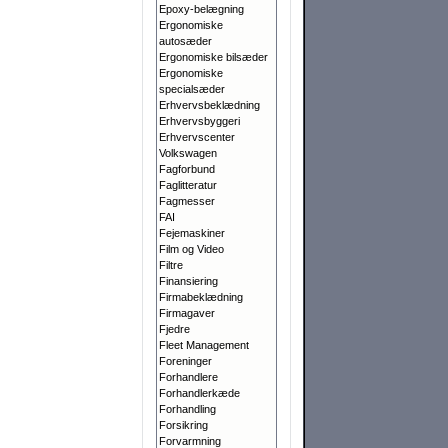
Epoxy-belægning
Ergonomiske
autosæder
Ergonomiske bilsæder
Ergonomiske
specialsæder
Erhvervsbeklædning
Erhvervsbyggeri
Erhvervscenter
Volkswagen
Fagforbund
Faglitteratur
Fagmesser
FAI
Fejemaskiner
Film og Video
Filtre
Finansiering
Firmabeklædning
Firmagaver
Fjedre
Fleet Management
Foreninger
Forhandlere
Forhandlerkæde
Forhandling
Forsikring
Forvarmning