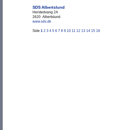
SDS Albertslund
Herstedvang 2A
2620 Albertslund
www.sds.dk
Side
1
2
3
4
5
6
7
8
9
10
11
12
13
14
15
16