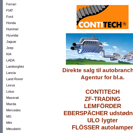
Ferrari
FIAT
Ford
Honda
Hummer
Hyundai
Jaguar
Jeep
KIA
LADA
Lamborghini
Direkte salg til autobranc
Lancia
Agentur for bl.a.
Land Rover
Lexus
CONTITECH
Lotus
ZF-TRADING
Maserati
Mazda
LEMFÖRDER
Mercedes
EBERSPÄCHER udstødn
MG
ULO lygter
Mini
FLÖSSER autolampe
Mitsubishi