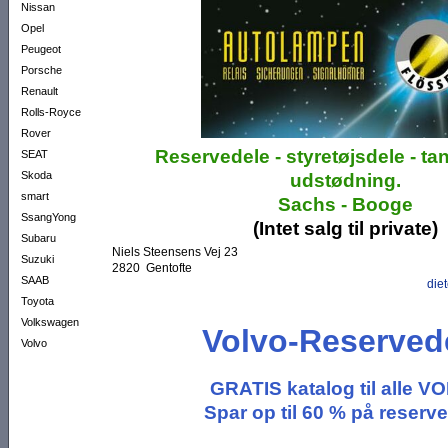
Nissan
Opel
Peugeot
Porsche
Renault
Rolls-Royce
Rover
Reservedele - styretøjsdele - t
SEAT
Skoda
udstødning.
smart
Sachs - Booge
SsangYong
(Intet salg til private)
Subaru
Niels Steensens Vej 23
Suzuki
2820 Gentofte
SAAB
die
Toyota
Volkswagen
Volvo-Reserved
Volvo
GRATIS katalog til alle V
Spar op til 60 % på reserv