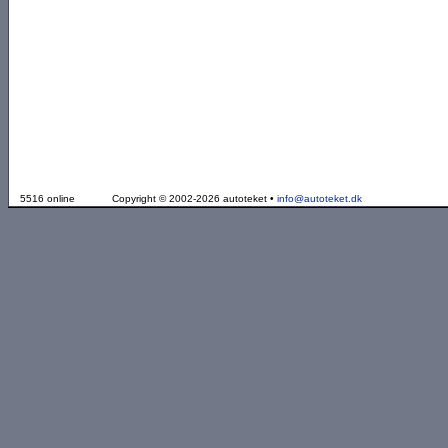
5516 online
Copyright © 2002-2026 autoteket •
info@autoteket.dk