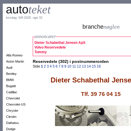
auto
teket
torsdag 6/8-2026 uge 32
branche
nøglen
annoncører
Dieter Schabethal Jensen ApS
Volvo Reservedele
Tommy
Alfa Romeo
Reservedele (302) i postnummerorden
Aston Martin
Side
1
2
3
4
5
6
7
8
9
10
11
12
13
14
15
16
Audi
Bentley
Dieter
Schabethal Jens
BMW
Bugatti
Cadillac
Tlf. 39 76 04 15
Chevrolet
Chevrolet-US
Chrysler
Citroën
Daihatsu
Dodge