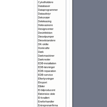
Cykelholdere
Databaser
Dataprogrammer
Dataudstyr
Dekoratør
Deleleasing
Delevaskere
Designcenter
Desinfektion
Dieselpumper
Dieselstandere
DK-skilte
Donkrafte
Dæk
Dækmaskiner
Dækreoler
EDB-installation
EDB-løsninger
EDB-reparation
EDB-service
Efterlysninger
Eksport
Elbiler
El-bilproducent
Elektriske dele
El-knallert
Eneforhandler
Entreprenørfirma