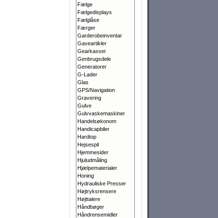
Fælge
Fælgedisplays
Fælglåse
Færger
Garderobeinventar
Gaveartikler
Gearkasser
Genbrugsdele
Generatorer
G-Lader
Glas
GPS/Navigation
Gravering
Gulve
Gulvvaskemaskiner
Handelsøkonom
Handicapbiler
Hardtop
Hejsespil
Hjemmesider
Hjuludmåling
Hjælpematerialer
Honing
Hydrauliske Presser
Højtryksrensere
Højttalere
Håndbøger
Håndrensemidler