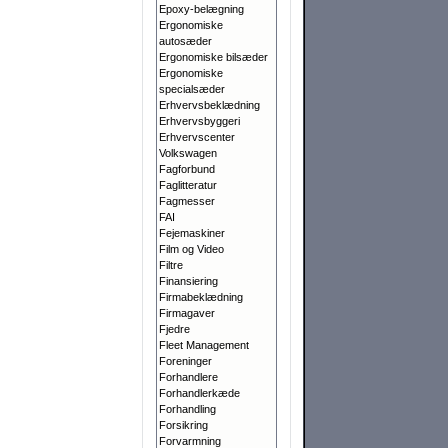
Epoxy-belægning
Ergonomiske
autosæder
Ergonomiske bilsæder
Ergonomiske
specialsæder
Erhvervsbeklædning
Erhvervsbyggeri
Erhvervscenter
Volkswagen
Fagforbund
Faglitteratur
Fagmesser
FAI
Fejemaskiner
Film og Video
Filtre
Finansiering
Firmabeklædning
Firmagaver
Fjedre
Fleet Management
Foreninger
Forhandlere
Forhandlerkæde
Forhandling
Forsikring
Forvarmning