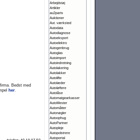
Arbejdstøj
Artikler
au2parts
Auktioner
Aut. værksted
Autodata
Autodiagnose
Autoeksport
Autoelektro
Autogenbrug
Autoglas
Autoimport
Autoindretning
Autolakering
Autolakker
Autolifte
Autolæder
t firma. Bedst med
Autoløftere
empel
her
.
Autolåse
Automatgearkasser
AutoMester
Automåtter
Autonøgler
Autoophug
AutoPartner
Autopleje
Autopolstrere
Autoportal