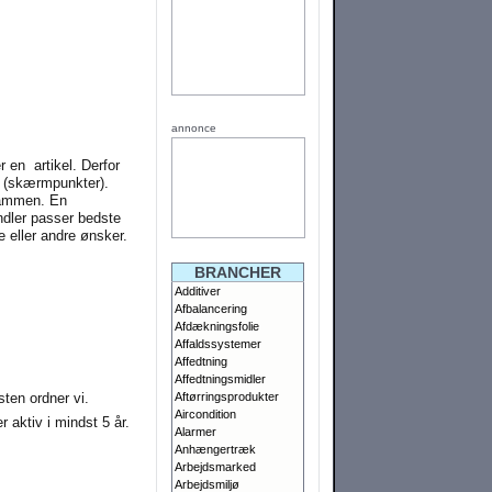
annonce
 en artikel. Derfor
s (skærmpunkter).
 sammen. En
ndler passer bedste
 eller andre ønsker.
BRANCHER
Additiver
Afbalancering
Afdækningsfolie
Affaldssystemer
Affedtning
Affedtningsmidler
sten ordner vi.
Aftørringsprodukter
Aircondition
 aktiv i mindst 5 år.
Alarmer
Anhængertræk
Arbejdsmarked
Arbejdsmiljø