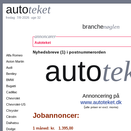
auto
teket
fredag 7/8-2026 uge 32
branche
nøglen
annoncører
Autoteket
Nyhedsbreve (1) i postnummerorden
Alfa Romeo
auto
te
Aston Martin
Audi
Bentley
BMW
Bugatti
Cadillac
Annoncering på
Chevrolet
www.autoteket.dk
Chevrolet-US
(
alle priser er excl. moms)
Chrysler
Jobannoncer:
Citroën
Daihatsu
1 måned: kr. 1.395,00
Dodge