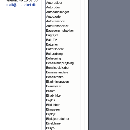
telefon:
40 18 07 50
Autoradioer
mail@autoteket.dk
Autoruder
Autosadelmager
Autosæder
Autotransport
Autotransportør
Bagagerumsbakker
Bagtøjer
Bak-TV
Batterier
Batteriladere
Beklædning
Belægning
Benzinindsprøjtning
Benzinselskaber
Benzinstandere
Benzintanke
Biladministration
Bilanalyser
Bildata
Bilfabrikker
Bilglas
Bilklubber
Bilmuseer
Bilpleje
Bilplejeprodukter
Bilreklamer
Bilsyn