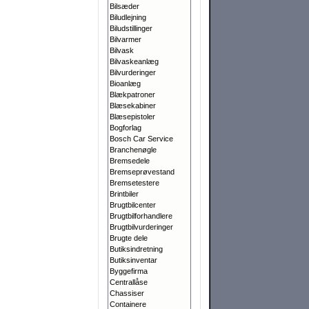
Bilsæder
Biludlejning
Biludstillinger
Bilvarmer
Bilvask
Bilvaskeanlæg
Bilvurderinger
Bioanlæg
Blækpatroner
Blæsekabiner
Blæsepistoler
Bogforlag
Bosch Car Service
Branchenøgle
Bremsedele
Bremseprøvestand
Bremsetestere
Brintbiler
Brugtbilcenter
Brugtbilforhandlere
Brugtbilvurderinger
Brugte dele
Butiksindretning
Butiksinventar
Byggefirma
Centrallåse
Chassiser
Containere