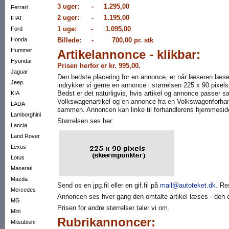
3 uger: - 1.295,00
Ferrari
2 uger: - 1.195,00
FIAT
1 uge: - 1.095,00
Ford
Honda
Billede: - 700,00 pr. stk
Hummer
Artikelannonce - klikbar:
Hyundai
Prisen herfor er kr. 995,00.
Jaguar
Den bedste placering for en annonce, er når læseren læser
Jeep
indrykker vi gerne en annonce i størrelsen 225 x 90 pixel
Bedst er det naturligvis, hvis artikel og annonce passer
KIA
Volkswagenartikel og en annonce fra en Volkswagenforha
LADA
sammen. Annoncen kan linke til forhandlerens hjemmeside
Lamborghini
Størrelsen ses her:
Lancia
Land Rover
Lexus
Lotus
Maserati
Mazda
Send os en jpg.fil eller en gif.fil på
mail@autoteket.dk
.
Re
Mercedes
Annoncen ses hver gang den omtalte artikel læses - den er
MG
Prisen for andre størrelser taler vi om.
Mini
Rubrikannoncer:
Mitsubishi