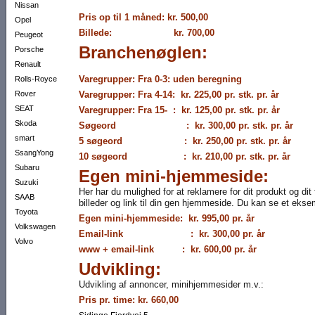
Nissan
Pris op til 1 måned: kr. 500,00
Opel
Billede: kr. 700,00
Peugeot
Branchenøglen:
Porsche
Renault
Varegrupper: Fra 0-3: uden beregning
Rolls-Royce
Rover
Varegrupper: Fra 4-14: kr. 225,00 pr. stk. pr. år
SEAT
Varegrupper: Fra 15- : kr. 125,00 pr. stk. pr. år
Skoda
Søgeord : kr. 300,00 pr. stk. pr. år
smart
5 søgeord : kr. 250,00 pr. stk. pr. år
SsangYong
10 søgeord : kr. 210,00 pr. stk. pr. år
Subaru
Egen mini-hjemmeside:
Suzuki
Her har du mulighed for at reklamere for dit produkt og di
SAAB
billeder og link til din gen hjemmeside. Du kan se et eks
Toyota
Egen mini-hjemmeside: kr. 995,00 pr. år
Volkswagen
Email-link : kr. 300,00 pr. år
Volvo
www + email-link : kr. 600,00 pr. år
Udvikling:
Udvikling af annoncer, minihjemmesider m.v.:
Pris pr. time: kr. 660,00