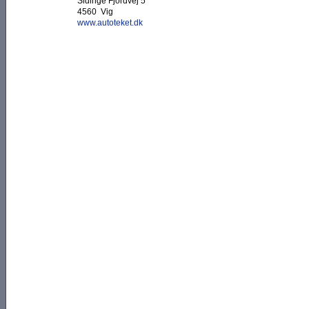
Sidinge Fjordvej 5
4560 Vig
www.autoteket.dk