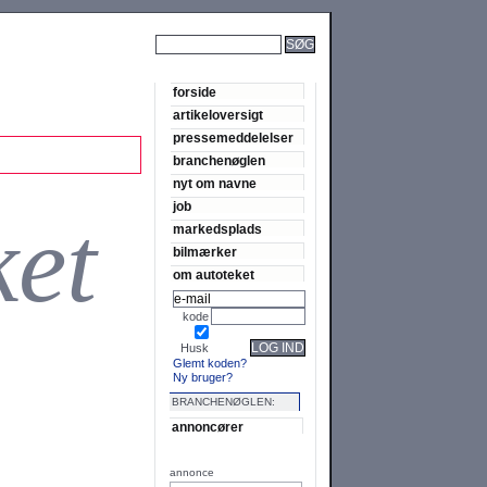
SØG
forside
artikeloversigt
pressemeddelelser
branchenøglen
nyt om navne
job
ket
markedsplads
bilmærker
om autoteket
kode
LOG IND
Husk
Glemt koden?
Ny bruger?
BRANCHENØGLEN:
annoncører
annonce