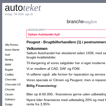
auto
teket
fredag 7/8-2026 uge 32
branche
nøglen
annoncører
Saltum Autohandel ApS
Peugeot - Brugtbilforhandlere (1) i postnumme
Alfa Romeo
Velkommen
Aston Martin
Saltum Autohandel har eksisteret siden 1938, med sa
Audi
brugte kvalitetsbiler.
Bentley
Til klargøring af vores salgsbiler har vi eget modern
BMW
Vi er medlem af CAD, DAF og FDM.
Bugatti
Vi udfører også alle former for reparation og service
Cadillac
Chevrolet
Vores speciale er Citroen og Peugeot, men vi reparer
Chevrolet-US
Billig Finansiering:
Chrysler
Biler op til 60.000,- finansieres gerne uden udbetalin
Citroën
Daihatsu
Nyere biler finansieres med udbetaling 20% og med fa
rente fra 3,95%.
Dodge