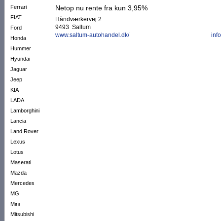
Ferrari
Netop nu rente fra kun 3,95%
FIAT
Håndværkervej 2
9493 Saltum
Ford
www.saltum-autohandel.dk/
inf
Honda
Hummer
Hyundai
Jaguar
Jeep
KIA
LADA
Lamborghini
Lancia
Land Rover
Lexus
Lotus
Maserati
Mazda
Mercedes
MG
Mini
Mitsubishi