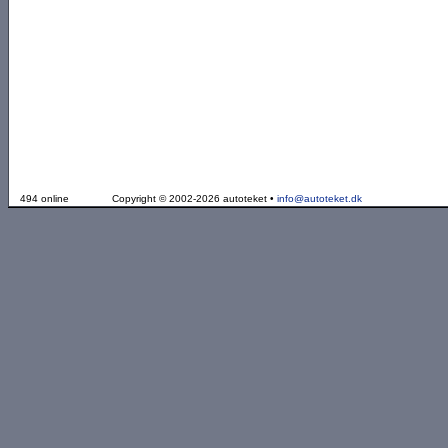
494 online
Copyright © 2002-2026 autoteket •
info@autoteket.dk