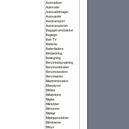
Autoradioer
Autoruder
Autosadelmager
Autosæder
Autotransport
Autotransportør
Bagagerumsbakker
Bagtøjer
Bak-TV
Batterier
Batteriladere
Beklædning
Belægning
Benzinindsprøjtning
Benzinselskaber
Benzinstandere
Benzintanke
Biladministration
Bilanalyser
Bildata
Bilfabrikker
Bilglas
Bilklubber
Bilmuseer
Bilpleje
Bilplejeprodukter
Bilreklamer
Bilsyn