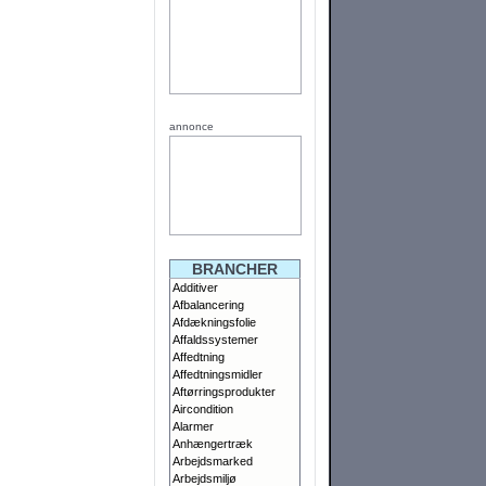
annonce
BRANCHER
Additiver
Afbalancering
Afdækningsfolie
Affaldssystemer
Affedtning
Affedtningsmidler
Aftørringsprodukter
Aircondition
Alarmer
Anhængertræk
Arbejdsmarked
Arbejdsmiljø