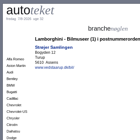
auto
teket
fredag 7/8-2026 uge 32
branche
nøglen
Lamborghini - Bilmuseer (1) i postnummerorde
Strøjer Samlingen
Bogyden 12
Turup
Alfa Romeo
5610 Assens
Aston Martin
www.vedstaarup.dk/bil/
Audi
Bentley
BMW
Bugatti
Cadillac
Chevrolet
Chevrolet-US
Chrysler
Citroën
Daihatsu
Dodge