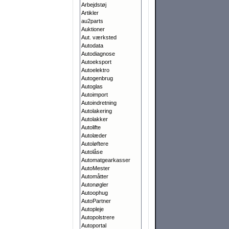
Arbejdstøj
Artikler
au2parts
Auktioner
Aut. værksted
Autodata
Autodiagnose
Autoeksport
Autoelektro
Autogenbrug
Autoglas
Autoimport
Autoindretning
Autolakering
Autolakker
Autolifte
Autolæder
Autoløftere
Autolåse
Automatgearkasser
AutoMester
Automåtter
Autonøgler
Autoophug
AutoPartner
Autopleje
Autopolstrere
Autoportal