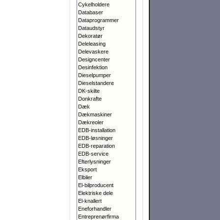
Cykelholdere
Databaser
Dataprogrammer
Dataudstyr
Dekoratør
Deleleasing
Delevaskere
Designcenter
Desinfektion
Dieselpumper
Dieselstandere
DK-skilte
Donkrafte
Dæk
Dækmaskiner
Dækreoler
EDB-installation
EDB-løsninger
EDB-reparation
EDB-service
Efterlysninger
Eksport
Elbiler
El-bilproducent
Elektriske dele
El-knallert
Eneforhandler
Entreprenørfirma