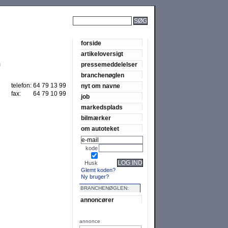
SØG
forside
artikeloversigt
n
pressemeddelelser
branchenøglen
telefon:
64 79 13 99
nyt om navne
fax:
64 79 10 99
job
markedsplads
bilmærker
om autoteket
kode
LOG IND
Husk
Glemt koden?
Ny bruger?
BRANCHENØGLEN:
annoncører
annonce