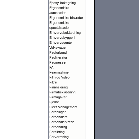
Epoxy-belægning
Ergonomiske
autosæder
Ergonomiske bilsæder
Ergonomiske
specialsæder
Erhvervsbeklædning
Erhvervsbyggeri
Erhvervscenter
Volkswagen
Fagforbund
Faglitteratur
Fagmesser
FAI
Fejemaskiner
Film og Video
Filtre
Finansiering
Firmabeklædning
Firmagaver
Fjedre
Fleet Management
Foreninger
Forhandlere
Forhandlerkæde
Forhandling
Forsikring
Forvarmning