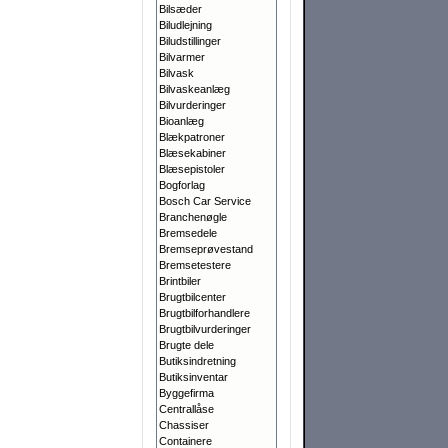
Bilsæder
Biludlejning
Biludstillinger
Bilvarmer
Bilvask
Bilvaskeanlæg
Bilvurderinger
Bioanlæg
Blækpatroner
Blæsekabiner
Blæsepistoler
Bogforlag
Bosch Car Service
Branchenøgle
Bremsedele
Bremseprøvestand
Bremsetestere
Brintbiler
Brugtbilcenter
Brugtbilforhandlere
Brugtbilvurderinger
Brugte dele
Butiksindretning
Butiksinventar
Byggefirma
Centrallåse
Chassiser
Containere