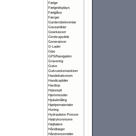
Fælge
Fælgedisplays
Fælglåse
Færger
Garderobeinventar
Gaveartikler
Gearkasser
Genbrugsdele
Generatorer
G-Lader
Glas
GPS/Navigation
Gravering
Gulve
Gulvvaskemaskiner
Handelsøkonom
Handicapbiler
Hardtop
Hejsespil
Hjemmesider
Hjuludmåling
Hjælpematerialer
Honing
Hydrauliske Presser
Højtryksrensere
Højttalere
Håndbøger
Håndrensemidler